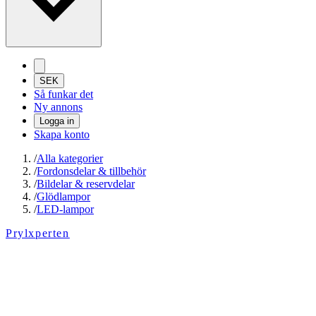
SEK
Så funkar det
Ny annons
Logga in
Skapa konto
/
Alla kategorier
/
Fordonsdelar & tillbehör
/
Bildelar & reservdelar
/
Glödlampor
/
LED-lampor
Prylxperten