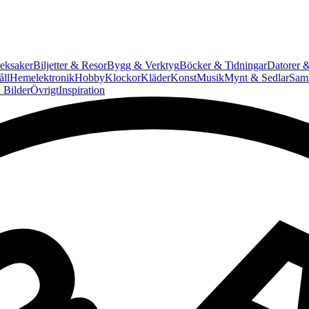
eksaker
Biljetter & Resor
Bygg & Verktyg
Böcker & Tidningar
Datorer &
ll
Hemelektronik
Hobby
Klockor
Kläder
Konst
Musik
Mynt & Sedlar
Saml
 Bilder
Övrigt
Inspiration