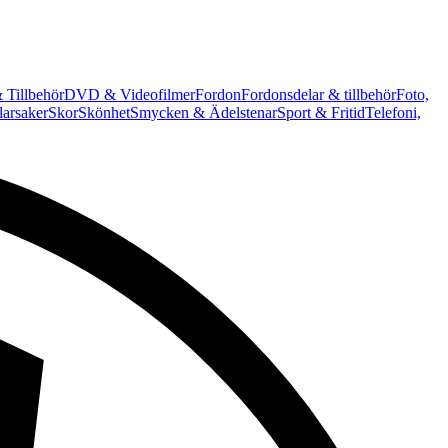
 Tillbehör
DVD & Videofilmer
Fordon
Fordonsdelar & tillbehör
Foto,
arsaker
Skor
Skönhet
Smycken & Ädelstenar
Sport & Fritid
Telefoni,