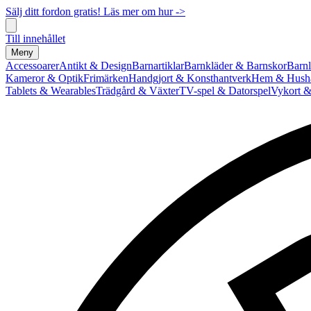
Sälj ditt fordon gratis! Läs mer om hur ->
Till innehållet
Meny
Accessoarer
Antikt & Design
Barnartiklar
Barnkläder & Barnskor
Barnl
Kameror & Optik
Frimärken
Handgjort & Konsthantverk
Hem & Hushå
Tablets & Wearables
Trädgård & Växter
TV-spel & Datorspel
Vykort &