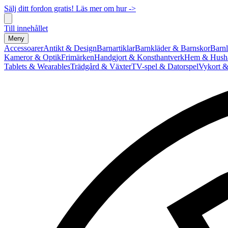
Sälj ditt fordon gratis! Läs mer om hur ->
Till innehållet
Meny
Accessoarer
Antikt & Design
Barnartiklar
Barnkläder & Barnskor
Barnl
Kameror & Optik
Frimärken
Handgjort & Konsthantverk
Hem & Hushå
Tablets & Wearables
Trädgård & Växter
TV-spel & Datorspel
Vykort &