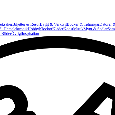
eksaker
Biljetter & Resor
Bygg & Verktyg
Böcker & Tidningar
Datorer &
ll
Hemelektronik
Hobby
Klockor
Kläder
Konst
Musik
Mynt & Sedlar
Saml
 Bilder
Övrigt
Inspiration