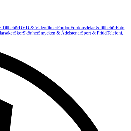
 Tillbehör
DVD & Videofilmer
Fordon
Fordonsdelar & tillbehör
Foto,
arsaker
Skor
Skönhet
Smycken & Ädelstenar
Sport & Fritid
Telefoni,