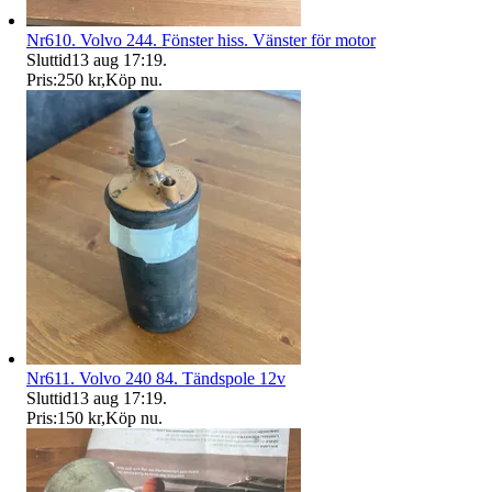
Nr610. Volvo 244. Fönster hiss. Vänster för motor
Sluttid
13 aug 17:19
.
Pris:
250 kr
,
Köp nu
.
Nr611. Volvo 240 84. Tändspole 12v
Sluttid
13 aug 17:19
.
Pris:
150 kr
,
Köp nu
.