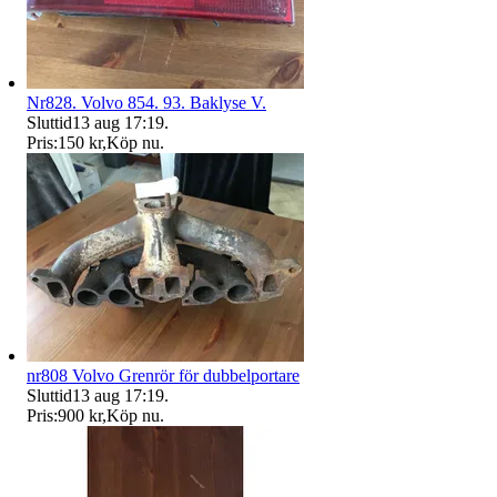
Nr828. Volvo 854. 93. Baklyse V.
Sluttid
13 aug 17:19
.
Pris:
150 kr
,
Köp nu
.
nr808 Volvo Grenrör för dubbelportare
Sluttid
13 aug 17:19
.
Pris:
900 kr
,
Köp nu
.