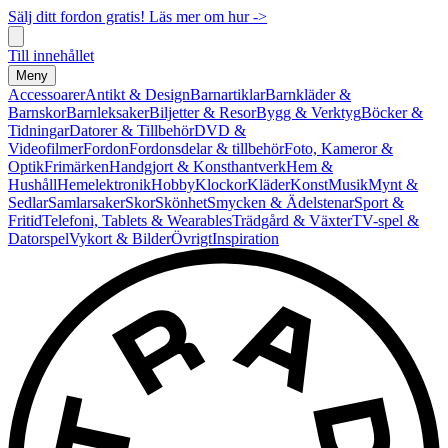
Sälj ditt fordon gratis! Läs mer om hur ->
Till innehållet
Meny
Accessoarer
Antikt & Design
Barnartiklar
Barnkläder &
Barnskor
Barnleksaker
Biljetter & Resor
Bygg & Verktyg
Böcker &
Tidningar
Datorer & Tillbehör
DVD &
Videofilmer
Fordon
Fordonsdelar & tillbehör
Foto, Kameror &
Optik
Frimärken
Handgjort & Konsthantverk
Hem &
Hushåll
Hemelektronik
Hobby
Klockor
Kläder
Konst
Musik
Mynt &
Sedlar
Samlarsaker
Skor
Skönhet
Smycken & Ädelstenar
Sport &
Fritid
Telefoni, Tablets & Wearables
Trädgård & Växter
TV-spel &
Datorspel
Vykort & Bilder
Övrigt
Inspiration