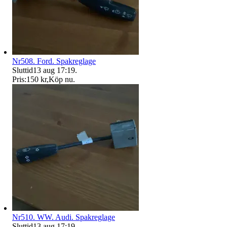
Nr508. Ford. Spakreglage
Sluttid
13 aug 17:19
.
Pris:
150 kr
,
Köp nu
.
Nr510. WW. Audi. Spakreglage
Sluttid
13 aug 17:19
.