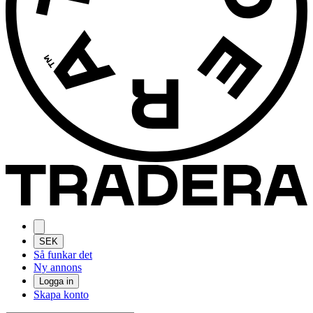
SEK
Så funkar det
Ny annons
Logga in
Skapa konto