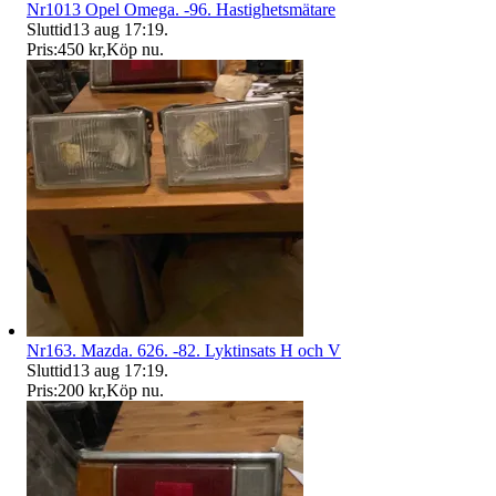
Nr1013 Opel Omega. -96. Hastighetsmätare
Sluttid
13 aug 17:19
.
Pris:
450 kr
,
Köp nu
.
Nr163. Mazda. 626. -82. Lyktinsats H och V
Sluttid
13 aug 17:19
.
Pris:
200 kr
,
Köp nu
.