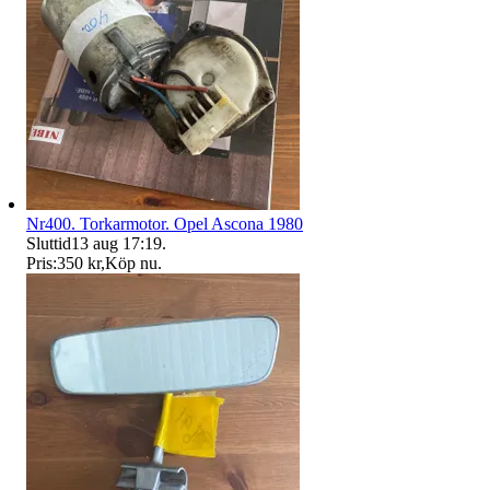
Nr400. Torkarmotor. Opel Ascona 1980
Sluttid
13 aug 17:19
.
Pris:
350 kr
,
Köp nu
.