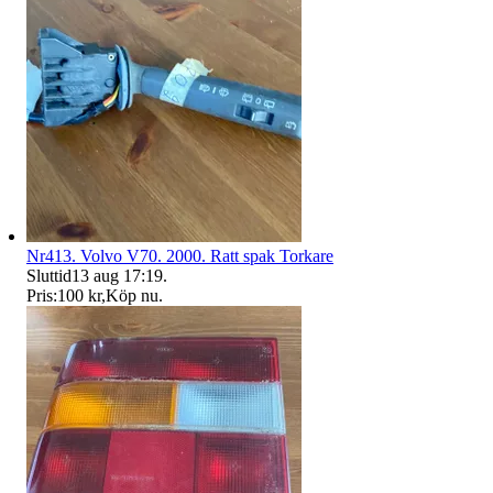
Nr413. Volvo V70. 2000. Ratt spak Torkare
Sluttid
13 aug 17:19
.
Pris:
100 kr
,
Köp nu
.