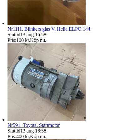
Nr1111. Blinkers glas V. Hella ELPO 144
Sluttid
13 aug 16:58
.
Pris:
100 kr
,
Köp nu
.
Nr591. Toyota. Startmotor
Sluttid
13 aug 16:58
.
Pris:
400 kr
,
Köp nu
.