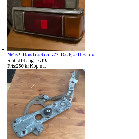
Nr162. Honda ackord -77. Baklyse H och V
Sluttid
13 aug 17:19
.
Pris:
250 kr
,
Köp nu
.