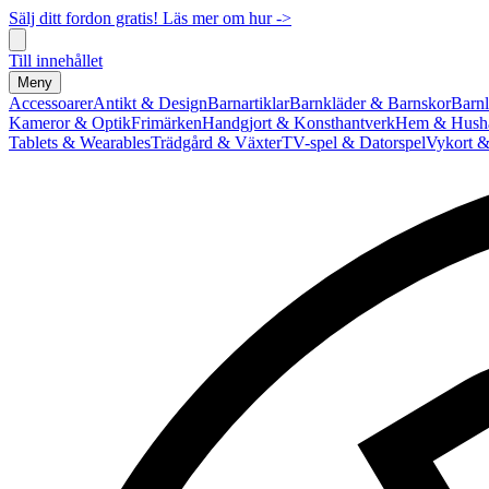
Sälj ditt fordon gratis! Läs mer om hur ->
Till innehållet
Meny
Accessoarer
Antikt & Design
Barnartiklar
Barnkläder & Barnskor
Barnl
Kameror & Optik
Frimärken
Handgjort & Konsthantverk
Hem & Hushå
Tablets & Wearables
Trädgård & Växter
TV-spel & Datorspel
Vykort &