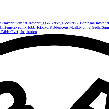
eksaker
Biljetter & Resor
Bygg & Verktyg
Böcker & Tidningar
Datorer &
ll
Hemelektronik
Hobby
Klockor
Kläder
Konst
Musik
Mynt & Sedlar
Saml
 Bilder
Övrigt
Inspiration