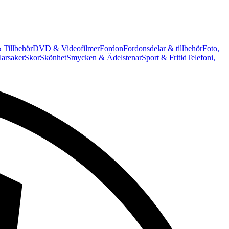
 Tillbehör
DVD & Videofilmer
Fordon
Fordonsdelar & tillbehör
Foto,
arsaker
Skor
Skönhet
Smycken & Ädelstenar
Sport & Fritid
Telefoni,