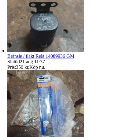
Bränsle / fläkt Relä 14089936 GM
Sluttid
21 aug 11:37
.
Pris:
350 kr
,
Köp nu
.