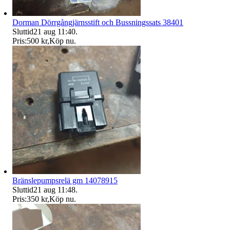
Dorman Dörrgångjärnsstift och Bussningssats 38401
Sluttid
21 aug 11:40
.
Pris:
500 kr
,
Köp nu
.
Bränslepumpsrelä gm 14078915
Sluttid
21 aug 11:48
.
Pris:
350 kr
,
Köp nu
.