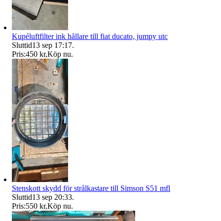
Kupéluftfilter ink hållare till fiat ducato, jumpy utc
Sluttid
13 sep 17:17
.
Pris:
450 kr
,
Köp nu
.
Stenskott skydd för strålkastare till Simson S51 mfl
Sluttid
13 sep 20:33
.
Pris:
550 kr
,
Köp nu
.