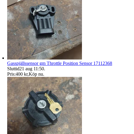
Gasspjällssensor gm Throttle Position Sensor 17112368
Sluttid
21 aug 11:50
.
Pris:
400 kr
,
Köp nu
.