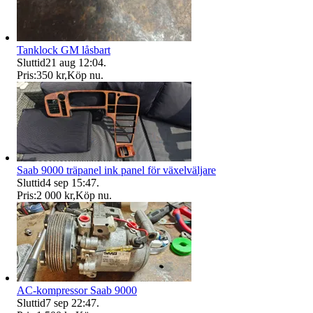
Tanklock GM låsbart
Sluttid
21 aug 12:04
.
Pris:
350 kr
,
Köp nu
.
Saab 9000 träpanel ink panel för växelväljare
Sluttid
4 sep 15:47
.
Pris:
2 000 kr
,
Köp nu
.
AC-kompressor Saab 9000
Sluttid
7 sep 22:47
.