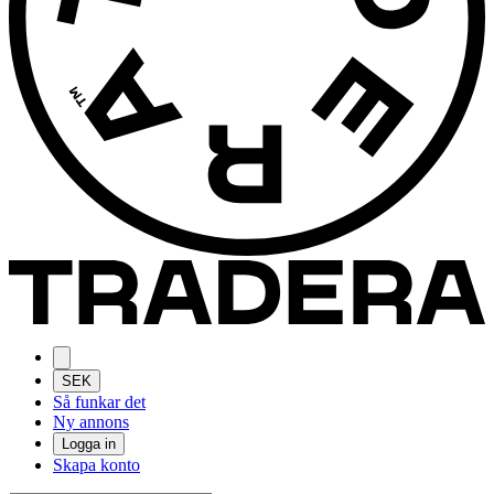
SEK
Så funkar det
Ny annons
Logga in
Skapa konto