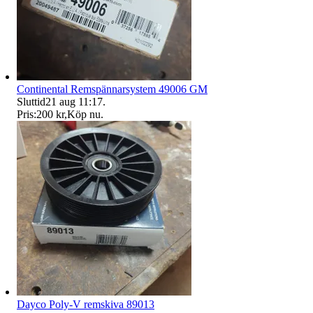
Continental Remspännarsystem 49006 GM
Sluttid
21 aug 11:17
.
Pris:
200 kr
,
Köp nu
.
Dayco Poly-V remskiva 89013