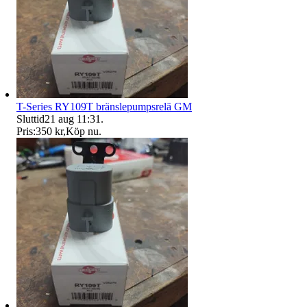
T-Series RY109T bränslepumpsrelä GM
Sluttid
21 aug 11:31
.
Pris:
350 kr
,
Köp nu
.