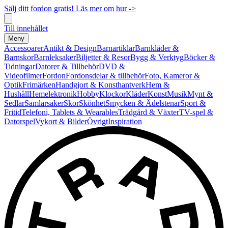
Sälj ditt fordon gratis! Läs mer om hur ->
Till innehållet
Meny
Accessoarer
Antikt & Design
Barnartiklar
Barnkläder &
Barnskor
Barnleksaker
Biljetter & Resor
Bygg & Verktyg
Böcker &
Tidningar
Datorer & Tillbehör
DVD &
Videofilmer
Fordon
Fordonsdelar & tillbehör
Foto, Kameror &
Optik
Frimärken
Handgjort & Konsthantverk
Hem &
Hushåll
Hemelektronik
Hobby
Klockor
Kläder
Konst
Musik
Mynt &
Sedlar
Samlarsaker
Skor
Skönhet
Smycken & Ädelstenar
Sport &
Fritid
Telefoni, Tablets & Wearables
Trädgård & Växter
TV-spel &
Datorspel
Vykort & Bilder
Övrigt
Inspiration