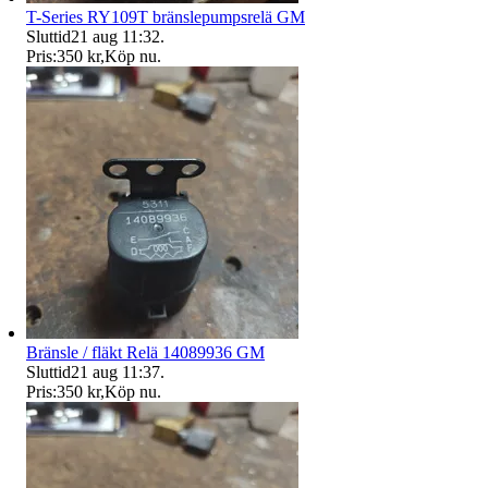
T-Series RY109T bränslepumpsrelä GM
Sluttid
21 aug 11:32
.
Pris:
350 kr
,
Köp nu
.
Bränsle / fläkt Relä 14089936 GM
Sluttid
21 aug 11:37
.
Pris:
350 kr
,
Köp nu
.