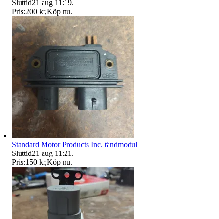
Sluttid
21 aug 11:19
.
Pris:
200 kr
,
Köp nu
.
Standard Motor Products Inc. tändmodul
Sluttid
21 aug 11:21
.
Pris:
150 kr
,
Köp nu
.