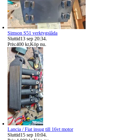
Simson S51 verktygslåda
Sluttid
13 sep 20:34
.
Pris:
400 kr
,
Köp nu
.
Lancia / Fiat insug till 16vt motor
Sluttid
15 sep 10:04
.