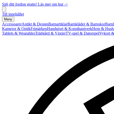
Sälj ditt fordon gratis! Läs mer om hur ->
Till innehållet
Meny
Accessoarer
Antikt & Design
Barnartiklar
Barnkläder & Barnskor
Barnl
Kameror & Optik
Frimärken
Handgjort & Konsthantverk
Hem & Hushå
Tablets & Wearables
Trädgård & Växter
TV-spel & Datorspel
Vykort &