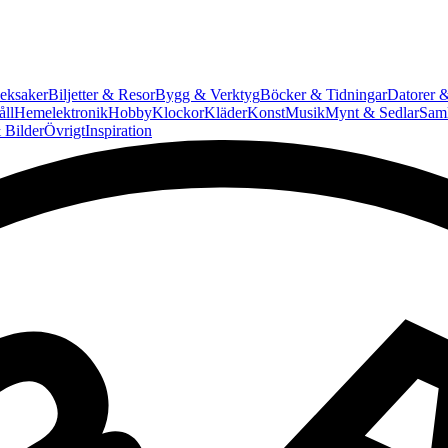
eksaker
Biljetter & Resor
Bygg & Verktyg
Böcker & Tidningar
Datorer &
ll
Hemelektronik
Hobby
Klockor
Kläder
Konst
Musik
Mynt & Sedlar
Saml
 Bilder
Övrigt
Inspiration