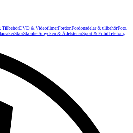
 Tillbehör
DVD & Videofilmer
Fordon
Fordonsdelar & tillbehör
Foto,
arsaker
Skor
Skönhet
Smycken & Ädelstenar
Sport & Fritid
Telefoni,