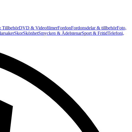
 Tillbehör
DVD & Videofilmer
Fordon
Fordonsdelar & tillbehör
Foto,
arsaker
Skor
Skönhet
Smycken & Ädelstenar
Sport & Fritid
Telefoni,