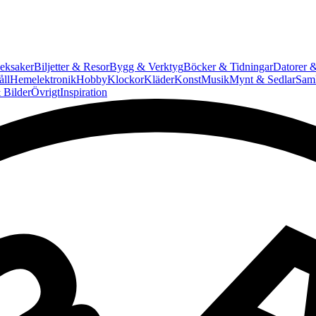
eksaker
Biljetter & Resor
Bygg & Verktyg
Böcker & Tidningar
Datorer &
ll
Hemelektronik
Hobby
Klockor
Kläder
Konst
Musik
Mynt & Sedlar
Saml
 Bilder
Övrigt
Inspiration