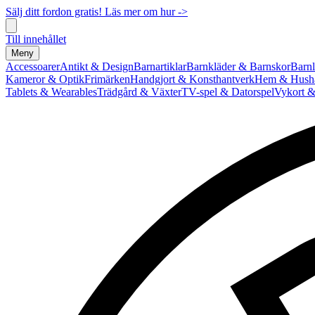
Sälj ditt fordon gratis! Läs mer om hur ->
Till innehållet
Meny
Accessoarer
Antikt & Design
Barnartiklar
Barnkläder & Barnskor
Barnl
Kameror & Optik
Frimärken
Handgjort & Konsthantverk
Hem & Hushå
Tablets & Wearables
Trädgård & Växter
TV-spel & Datorspel
Vykort &