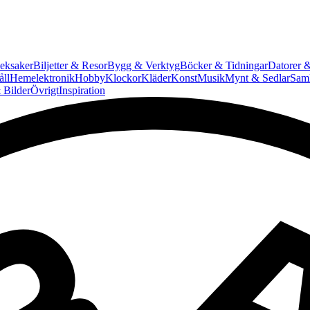
eksaker
Biljetter & Resor
Bygg & Verktyg
Böcker & Tidningar
Datorer &
ll
Hemelektronik
Hobby
Klockor
Kläder
Konst
Musik
Mynt & Sedlar
Saml
 Bilder
Övrigt
Inspiration