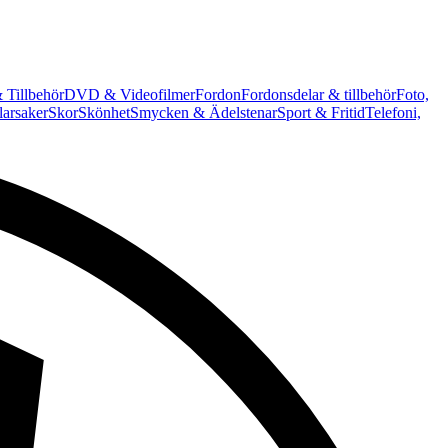
 Tillbehör
DVD & Videofilmer
Fordon
Fordonsdelar & tillbehör
Foto,
arsaker
Skor
Skönhet
Smycken & Ädelstenar
Sport & Fritid
Telefoni,