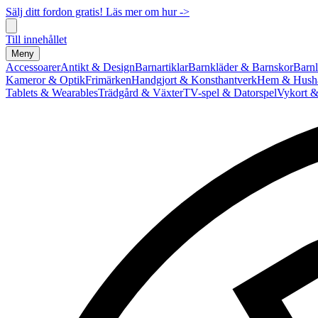
Sälj ditt fordon gratis! Läs mer om hur ->
Till innehållet
Meny
Accessoarer
Antikt & Design
Barnartiklar
Barnkläder & Barnskor
Barnl
Kameror & Optik
Frimärken
Handgjort & Konsthantverk
Hem & Hushå
Tablets & Wearables
Trädgård & Växter
TV-spel & Datorspel
Vykort &