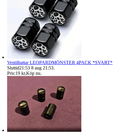
Ventilhattar LEOPARDMÖNSTER 4PACK *SVART*
Sluttid
21:53
8 aug 21:53
.
Pris:
19 kr
,
Köp nu
.