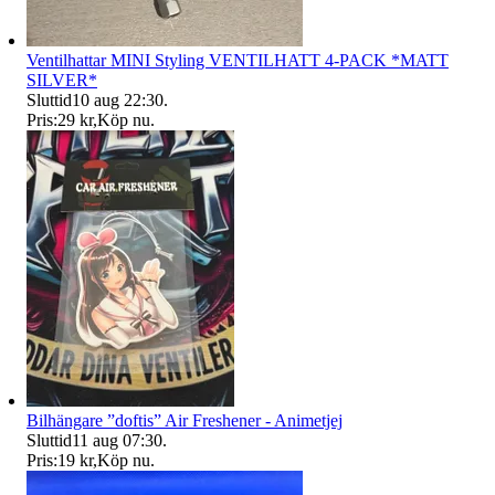
Ventilhattar MINI Styling VENTILHATT 4-PACK *MATT
SILVER*
Sluttid
10 aug 22:30
.
Pris:
29 kr
,
Köp nu
.
Bilhängare ”doftis” Air Freshener - Animetjej
Sluttid
11 aug 07:30
.
Pris:
19 kr
,
Köp nu
.