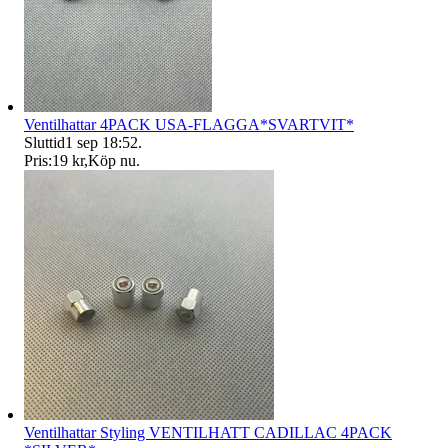
Ventilhattar 4PACK USA-FLAGGA*SVARTVIT*
Sluttid
1 sep 18:52
.
Pris:
19 kr
,
Köp nu
.
Ventilhattar Styling VENTILHATT CADILLAC 4PACK