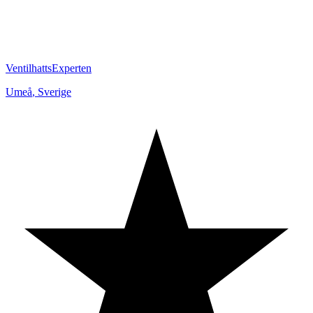
VentilhattsExperten
Umeå
,
Sverige