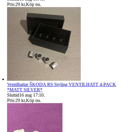
Pris:
29 kr
,
Köp nu
.
Ventilhattar ŠKODA RS Styling VENTILHATT 4-PACK
*MATT SILVER*
Sluttid
16 aug 17:10
.
Pris:
29 kr
,
Köp nu
.