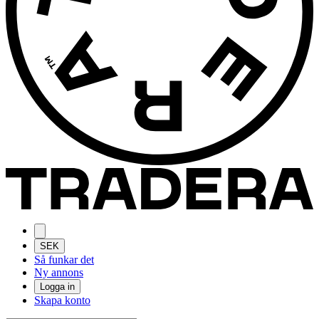
SEK
Så funkar det
Ny annons
Logga in
Skapa konto