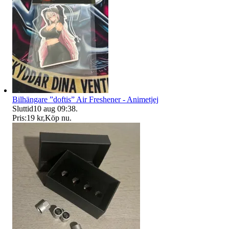
Bilhängare ”doftis” Air Freshener - Animetjej
Sluttid
10 aug 09:38
.
Pris:
19 kr
,
Köp nu
.