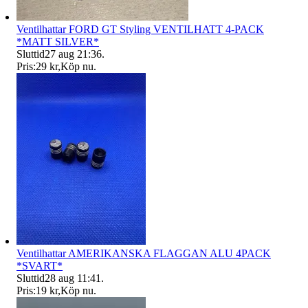
Ventilhattar FORD GT Styling VENTILHATT 4-PACK
*MATT SILVER*
Sluttid
27 aug 21:36
.
Pris:
29 kr
,
Köp nu
.
Ventilhattar AMERIKANSKA FLAGGAN ALU 4PACK
*SVART*
Sluttid
28 aug 11:41
.
Pris:
19 kr
,
Köp nu
.