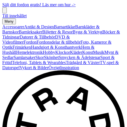
Sälj ditt fordon gratis! Läs mer om hur ->
Till innehållet
Meny
Accessoarer
Antikt & Design
Barnartiklar
Barnkläder &
Barnskor
Barnleksaker
Biljetter & Resor
Bygg & Verktyg
Böcker &
Tidningar
Datorer & Tillbehör
DVD &
Videofilmer
Fordon
Fordonsdelar & tillbehör
Foto, Kameror &
Optik
Frimärken
Handgjort & Konsthantverk
Hem &
Hushåll
Hemelektronik
Hobby
Klockor
Kläder
Konst
Musik
Mynt &
Sedlar
Samlarsaker
Skor
Skönhet
Smycken & Ädelstenar
Sport &
Fritid
Telefoni, Tablets & Wearables
Trädgård & Växter
TV-spel &
Datorspel
Vykort & Bilder
Övrigt
Inspiration