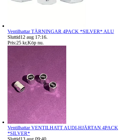
Ventilhattar TÄRNINGAR 4PACK *SILVER* ALU
Sluttid
12 aug 17:16
.
Pris:
25 kr
,
Köp nu
.
Ventilhattar VENTILHATT AUDI-HJÄRTAN 4PACK
*SILVER*
Sluttid
13 aug 09:40
.