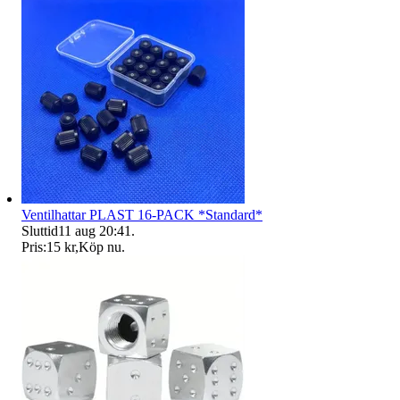
Ventilhattar PLAST 16-PACK *Standard*
Sluttid
11 aug 20:41
.
Pris:
15 kr
,
Köp nu
.