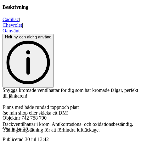
Beskrivning
Cadillac
|
Chevrolet
|
Oanvänt
Helt ny och aldrig använd
Snygga kromade ventilhattar för dig som har kromade fälgar, perfekt
till jänkaren!
Finns med både rundad toppnoch platt
(se min shop eller skicka ett DM)
Objektnr
742 758 790
Däckventilhattar i krom. Antikorrosions- och oxidationsbeständig.
Visningar
26
Tätningsringstätning för att förhindra luftläckage.
Publicerad
30 jul 13:42