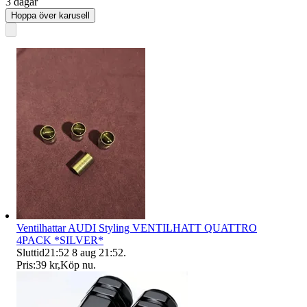
3 dagar
Hoppa över karusell
Ventilhattar AUDI Styling VENTILHATT QUATTRO
4PACK *SILVER*
Sluttid
21:52
8 aug 21:52
.
Pris:
39 kr
,
Köp nu
.