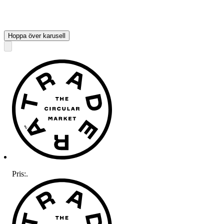
Hoppa över karusell
Pris:
.