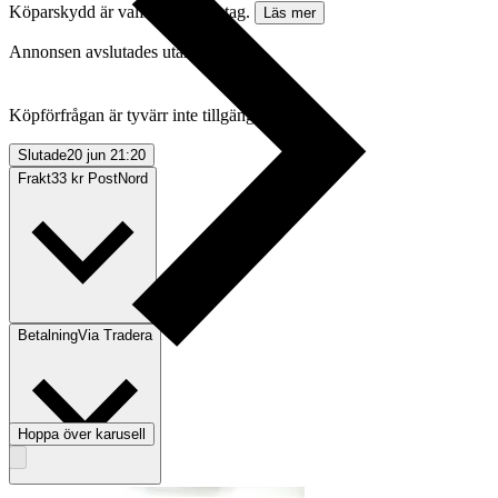
Köparskydd är valfritt hos företag.
Läs mer
Annonsen avslutades utan köp
Köpförfrågan är tyvärr inte tillgänglig.
Slutade
20 jun 21:20
Frakt
33 kr PostNord
Betalning
Via Tradera
Hoppa över karusell