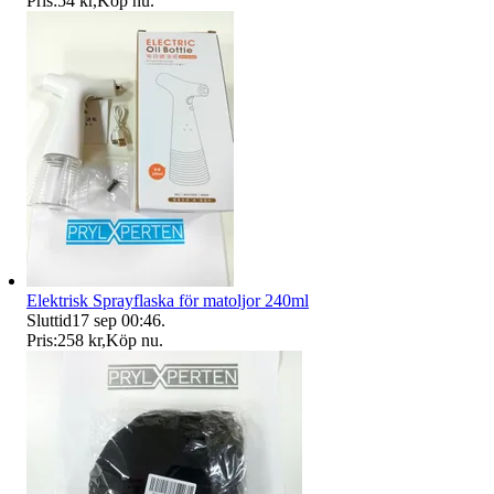
Pris:
54 kr
,
Köp nu
.
Elektrisk Sprayflaska för matoljor 240ml
Sluttid
17 sep 00:46
.
Pris:
258 kr
,
Köp nu
.