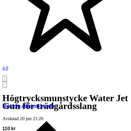
4.9
Högtrycksmunstycke Water Jet
Gun för trädgårdsslang
Mer från säljaren
Visa alla
Avslutad
20 jun 21:20
110 kr