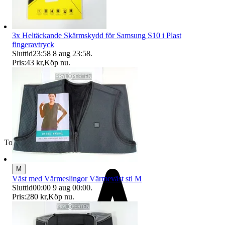
3x Heltäckande Skärmskydd för Samsung S10 i Plast
fingeravtryck
Sluttid
23:58
8 aug 23:58
.
Pris:
43 kr
,
Köp nu
.
Toppsäljare
M
Väst med Värmeslingor Värmeväst stl M
Sluttid
00:00
9 aug 00:00
.
Pris:
280 kr
,
Köp nu
.