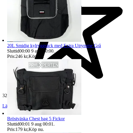
20L Smidig kylryggsäck med Extra Utrymme Grå
Sluttid
00:00
9 aug 00:00
.
Pris:
246 kr
,
Köp nu
.
32 505 omdömen
Läs omdömen
Följ
Bröstväska Chest bag 5 Fickor
Sluttid
00:01
9 aug 00:01
.
Pris:
179 kr
,
Köp nu
.