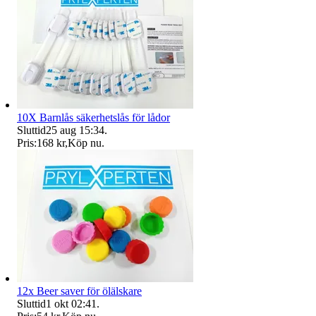
10X Barnlås säkerhetslås för lådor
Sluttid
25 aug 15:34
.
Pris:
168 kr
,
Köp nu
.
12x Beer saver för ölälskare
Sluttid
1 okt 02:41
.