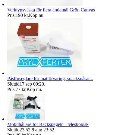
Verktygsväska för flera ändamål Grön Canvas
Pris:
190 kr
,
Köp nu
.
Påsförseglare för matförvaring, snackspåsar...
Sluttid
17 sep 00:20
.
Pris:
77 kr
,
Köp nu
.
Mobilhållare för Backspegeln - teleskopisk
Sluttid
23:52
8 aug 23:52
.