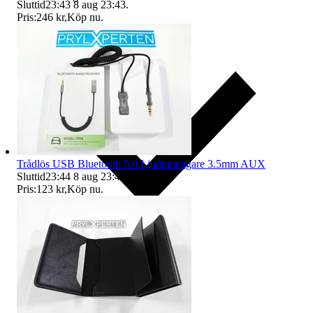
Sluttid
23:43
8 aug 23:43
.
Pris:
246 kr
,
Köp nu
.
Trådlös USB Bluetooth 5.0 Ljudmottagare 3.5mm AUX
Sluttid
23:44
8 aug 23:44
.
Pris:
123 kr
,
Köp nu
.
Ersättning om du inte får din vara