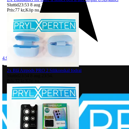
Sluttid
23:53
8 aug 23:53
.
Pris:
77 kr
,
Köp nu
.
4.9
2x Blå Airpods PRO 2 Silikonskal fodral
Sluttid
23:54
8 aug 23:54
.
Pris:
32 kr
,
Köp nu
.