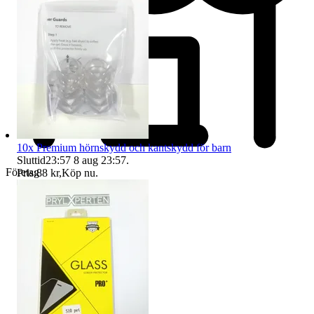
10x Premium hörnskydd och kantskydd för barn
Sluttid
23:57
8 aug 23:57
.
Företag
Pris:
88 kr
,
Köp nu
.