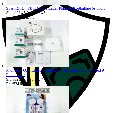
Svart RFID - NFC Skydd Läder Plånbok Korthållare 6st Kort
Sluttid
23:45
8 aug 23:45
.
Pris:
88 kr
,
Köp nu
.
Phomemo Q30 Etikettmaskin Mini Skrivare Bluetooth Med 9
Etikettrullar
Sluttid
23:47
8 aug 23:47
.
Pris:
534 kr
,
Köp nu
.