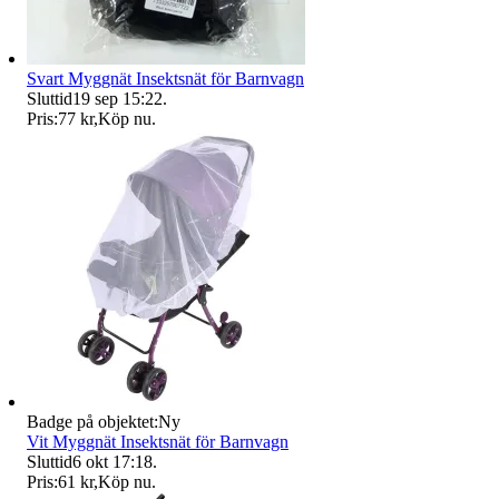
Svart Myggnät Insektsnät för Barnvagn
Sluttid
19 sep 15:22
.
Pris:
77 kr
,
Köp nu
.
Badge på objektet:
Ny
Vit Myggnät Insektsnät för Barnvagn
Sluttid
6 okt 17:18
.
Pris:
61 kr
,
Köp nu
.