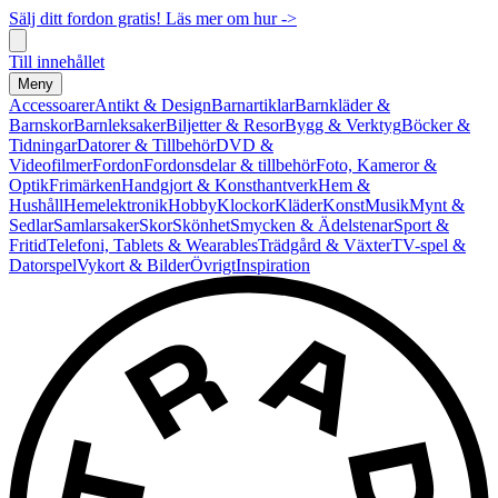
Sälj ditt fordon gratis! Läs mer om hur ->
Till innehållet
Meny
Accessoarer
Antikt & Design
Barnartiklar
Barnkläder &
Barnskor
Barnleksaker
Biljetter & Resor
Bygg & Verktyg
Böcker &
Tidningar
Datorer & Tillbehör
DVD &
Videofilmer
Fordon
Fordonsdelar & tillbehör
Foto, Kameror &
Optik
Frimärken
Handgjort & Konsthantverk
Hem &
Hushåll
Hemelektronik
Hobby
Klockor
Kläder
Konst
Musik
Mynt &
Sedlar
Samlarsaker
Skor
Skönhet
Smycken & Ädelstenar
Sport &
Fritid
Telefoni, Tablets & Wearables
Trädgård & Växter
TV-spel &
Datorspel
Vykort & Bilder
Övrigt
Inspiration