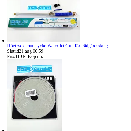
Högtrycksmunstycke Water Jet Gun för trädgårdsslang
Sluttid
21 aug 00:59
.
Pris:
110 kr
,
Köp nu
.