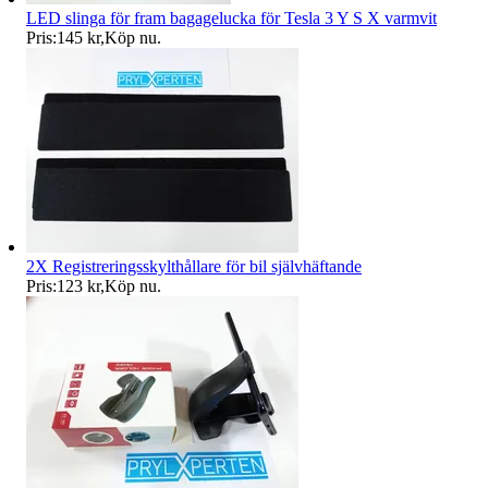
LED slinga för fram bagagelucka för Tesla 3 Y S X varmvit
Pris:
145 kr
,
Köp nu
.
2X Registreringsskylthållare för bil självhäftande
Pris:
123 kr
,
Köp nu
.