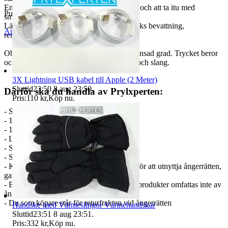
Enkelt att tvätta bil, lastbil, husbil eller båt och att ta itu med
Publicerad
21 apr 21:20
smutsiga hjul och fälgar.
Lämplig för biltvätt, växt vattning, jordbruks bevattning,
Anmäl
Sälj liknande
rengöringsmedel, etc.
Obs! Sprejmunstycket ökar trycket i begränsad grad. Trycket beror
också på vattentrycket i ditt vattensystem och slang.
3X Lightning USB kabel till Apple (2 Meter)
Sluttid
23:50
8 aug 23:50
.
Därför ska du handla av Prylxperten:
Pris:
110 kr
,
Köp nu
.
- Sen 2007 på marknaden.
- 12 månader garanti
- 14 dagar ångerrätt
- Låga priser
- Snabb leverans från lager i Sverige
- Svenskt bolag som följer svensk lag
- Kontakta oss via mina kontaktuppgifter för att utnyttja ångerrätten,
garanti
- Batterier, engångsprodukter samt hygienprodukter omfattas inte av
ångerrätten
- Du som köpare står för returfrakten vid ångerrätten
Handske med Värmeslingor Värmehandskar
Sluttid
23:51
8 aug 23:51
.
Pris:
332 kr
,
Köp nu
.