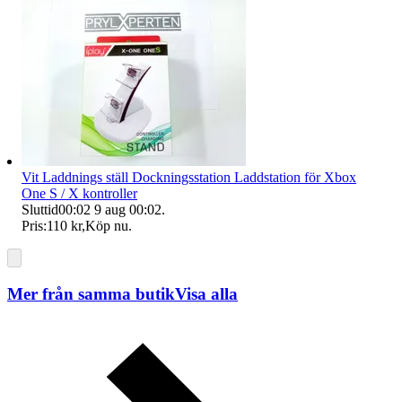
Vit Laddnings ställ Dockningsstation Laddstation för Xbox
One S / X kontroller
Sluttid
00:02
9 aug 00:02
.
Pris:
110 kr
,
Köp nu
.
Mer från samma butik
Visa alla