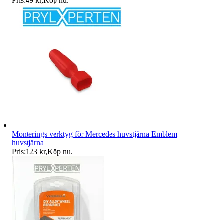
Pris:
49 kr
,
Köp nu
.
Monterings verktyg för Mercedes huvstjärna Emblem
huvstjärna
Pris:
123 kr
,
Köp nu
.