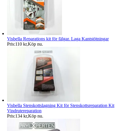
Visbella Reparations kit för fälgar. Laga Kantstötningar
Pris:
110 kr
,
Köp nu
.
Visbella Stenskottslagning Kit för Stenskottsreparation Kit
Vindrutereparation
Pris:
134 kr
,
Köp nu
.