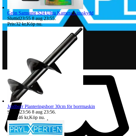
Grön Samsung S24 Ultra Kamera Linsskydd
Sluttid
23:55
8 aug 23:55
.
Pris:
32 kr
,
Köp nu
.
Jordborr Planteringsborr 30cm för borrmaskin
Sluttid
23:56
8 aug 23:56
.
Pris:
246 kr
,
Köp nu
.