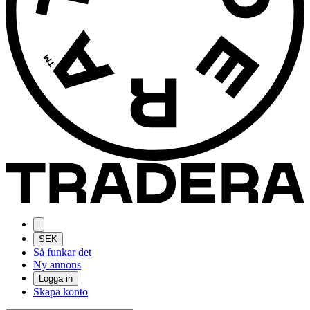
SEK
Så funkar det
Ny annons
Logga in
Skapa konto