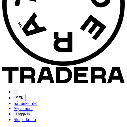
SEK
Så funkar det
Ny annons
Logga in
Skapa konto