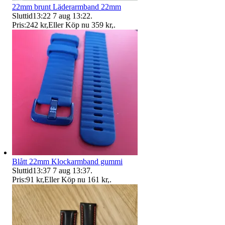
22mm brunt Läderarmband 22mm
Sluttid
13:22
7 aug 13:22
.
Pris:
242 kr
,
Eller Köp nu
359 kr
,
.
Blått 22mm Klockarmband gummi
Sluttid
13:37
7 aug 13:37
.
Pris:
91 kr
,
Eller Köp nu
161 kr
,
.