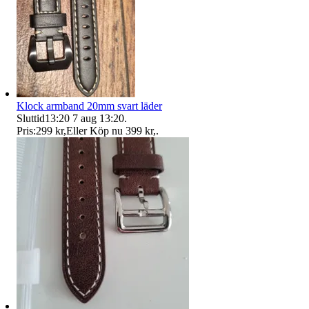
Klock armband 20mm svart läder
Sluttid
13:20
7 aug 13:20
.
Pris:
299 kr
,
Eller Köp nu
399 kr
,
.