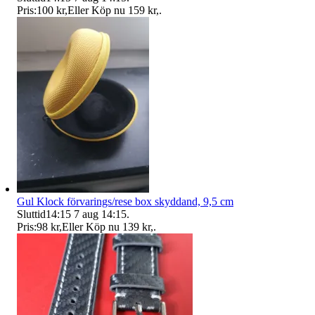
Pris:
100 kr
,
Eller Köp nu
159 kr
,
.
Gul Klock förvarings/rese box skyddand, 9,5 cm
Sluttid
14:15
7 aug 14:15
.
Pris:
98 kr
,
Eller Köp nu
139 kr
,
.