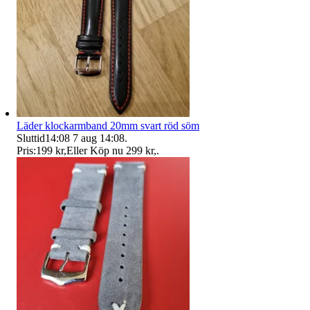
Läder klockarmband 20mm svart röd söm
Sluttid
14:08
7 aug 14:08
.
Pris:
199 kr
,
Eller Köp nu
299 kr
,
.