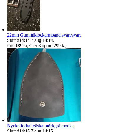
22mm Gummiklockarmband svart/svart
Sluttid
14:14
7 aug 14:14
.
Pris:
189 kr
,
Eller Köp nu
299 kr
,
.
Nyckelfodral väska mörkgrå mocka
Sluttid
14:15
7 aug 14:15
.