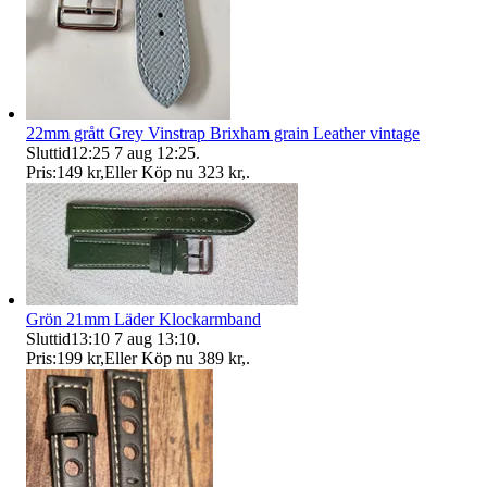
22mm grått Grey Vinstrap Brixham grain Leather vintage
Sluttid
12:25
7 aug 12:25
.
Pris:
149 kr
,
Eller Köp nu
323 kr
,
.
Grön 21mm Läder Klockarmband
Sluttid
13:10
7 aug 13:10
.
Pris:
199 kr
,
Eller Köp nu
389 kr
,
.