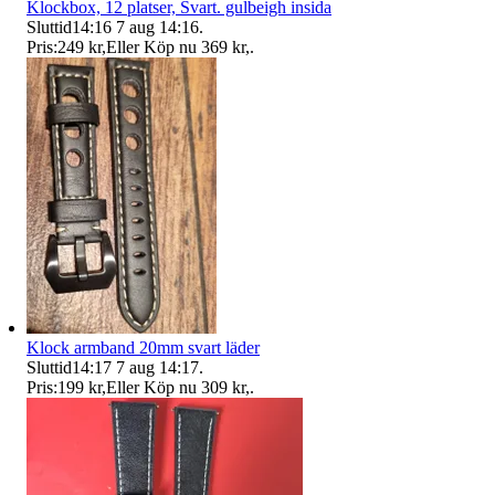
Klockbox, 12 platser, Svart. gulbeigh insida
Sluttid
14:16
7 aug 14:16
.
Pris:
249 kr
,
Eller Köp nu
369 kr
,
.
Klock armband 20mm svart läder
Sluttid
14:17
7 aug 14:17
.
Pris:
199 kr
,
Eller Köp nu
309 kr
,
.