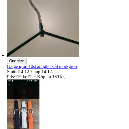
One size
Galge grön 10st antiglid stål mörkgrön
Sluttid
14:12
7 aug 14:12
.
Pris:
119 kr
,
Eller Köp nu
169 kr
,
.