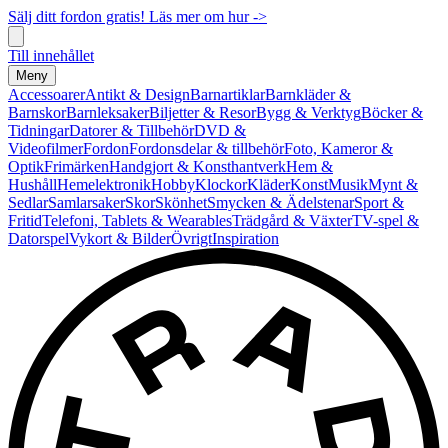
Sälj ditt fordon gratis! Läs mer om hur ->
Till innehållet
Meny
Accessoarer
Antikt & Design
Barnartiklar
Barnkläder &
Barnskor
Barnleksaker
Biljetter & Resor
Bygg & Verktyg
Böcker &
Tidningar
Datorer & Tillbehör
DVD &
Videofilmer
Fordon
Fordonsdelar & tillbehör
Foto, Kameror &
Optik
Frimärken
Handgjort & Konsthantverk
Hem &
Hushåll
Hemelektronik
Hobby
Klockor
Kläder
Konst
Musik
Mynt &
Sedlar
Samlarsaker
Skor
Skönhet
Smycken & Ädelstenar
Sport &
Fritid
Telefoni, Tablets & Wearables
Trädgård & Växter
TV-spel &
Datorspel
Vykort & Bilder
Övrigt
Inspiration