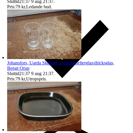
Sluttid
21:37
9 aug 21:37
.
Pris:
79 kr
,
Ledande bud
.
Johansfors, Uarda Skeppet, 2 fräcka selterglas/dricksglas,
Bengt Orup
Sluttid
21:37
9 aug 21:37
.
Pris:
79 kr
,
Utropspris
.
Ersättning om du inte får din vara