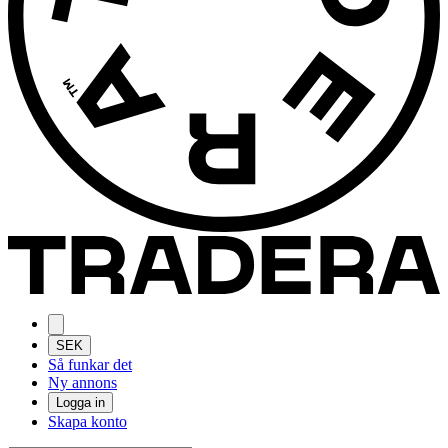
SEK
Så funkar det
Ny annons
Logga in
Skapa konto