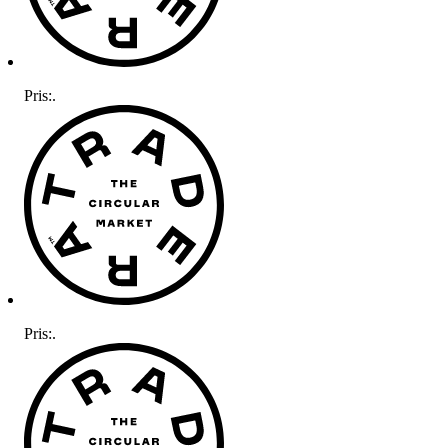
Pris:
.
Pris:
.