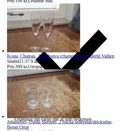
Pris:
199 kr
,
Ledande bud
.
Kosta, Chateau, 2 exklusiva rchampagnglas, Bertil Vallien
Sluttid
21:37
9 aug 21:37
.
Pris:
399 kr
,
Utropspris
.
Ersättning om varan inte är som beskriven
Johansfors, Uarda Skeppet, 2 fräcka selterglas/dricksglas,
Bengt Orup