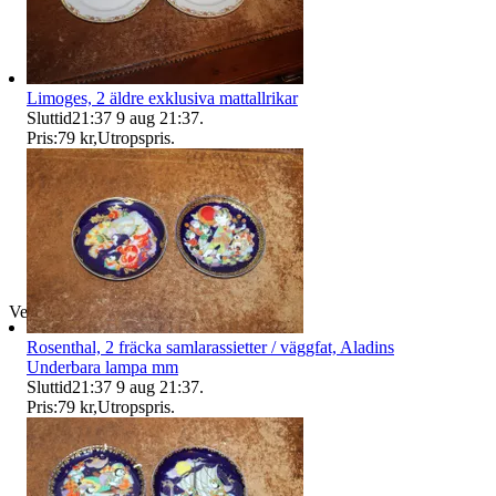
Limoges, 2 äldre exklusiva mattallrikar
Sluttid
21:37
9 aug 21:37
.
Pris:
79 kr
,
Utropspris
.
Verifierad
Rosenthal, 2 fräcka samlarassietter / väggfat, Aladins
Underbara lampa mm
Sluttid
21:37
9 aug 21:37
.
Pris:
79 kr
,
Utropspris
.