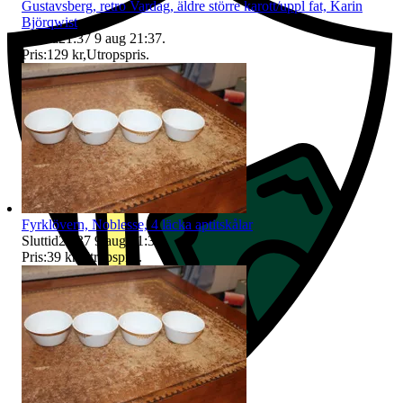
Gustavsberg, retro Vardag, äldre större karott/uppl fat, Karin
Björqwist
Sluttid
21:37
9 aug 21:37
.
Pris:
129 kr
,
Utropspris
.
Fyrklövern, Noblesse, 4 läcka aptitskålar
Sluttid
21:37
9 aug 21:37
.
Pris:
39 kr
,
Utropspris
.