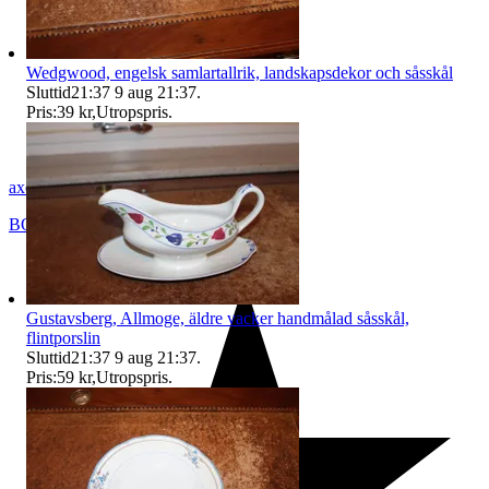
Wedgwood, engelsk samlartallrik, landskapsdekor och såsskål
Sluttid
21:37
9 aug 21:37
.
Pris:
39 kr
,
Utropspris
.
axel_42
BORÅS
,
Sverige
Gustavsberg, Allmoge, äldre vacker handmålad såsskål,
flintporslin
Sluttid
21:37
9 aug 21:37
.
Pris:
59 kr
,
Utropspris
.