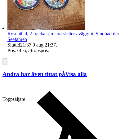
Rosenthal, 2 fräcka samlarassietter / väggfat, Sindbad der
Seefahren
Sluttid
21:37
9 aug 21:37
.
Pris:
79 kr
,
Utropspris
.
Andra har även tittat på
Visa alla
Toppsäljare