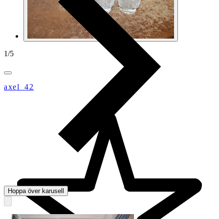
1
/
5
axel_42
Hoppa över karusell