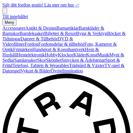
Sälj ditt fordon gratis! Läs mer om hur ->
Till innehållet
Meny
Accessoarer
Antikt & Design
Barnartiklar
Barnkläder &
Barnskor
Barnleksaker
Biljetter & Resor
Bygg & Verktyg
Böcker &
Tidningar
Datorer & Tillbehör
DVD &
Videofilmer
Fordon
Fordonsdelar & tillbehör
Foto, Kameror &
Optik
Frimärken
Handgjort & Konsthantverk
Hem &
Hushåll
Hemelektronik
Hobby
Klockor
Kläder
Konst
Musik
Mynt &
Sedlar
Samlarsaker
Skor
Skönhet
Smycken & Ädelstenar
Sport &
Fritid
Telefoni, Tablets & Wearables
Trädgård & Växter
TV-spel &
Datorspel
Vykort & Bilder
Övrigt
Inspiration