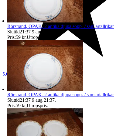
Rörstrand, OPAK, 2 antika djupa sopp- / samlartallrikar
Sluttid
21:37
9 aug 21:37
.
Pris:
59 kr
,
Utropspris
.
5.0
Rörstrand, OPAK, 2 antika djupa sopp- / samlartallrikar
Sluttid
21:37
9 aug 21:37
.
Pris:
59 kr
,
Utropspris
.