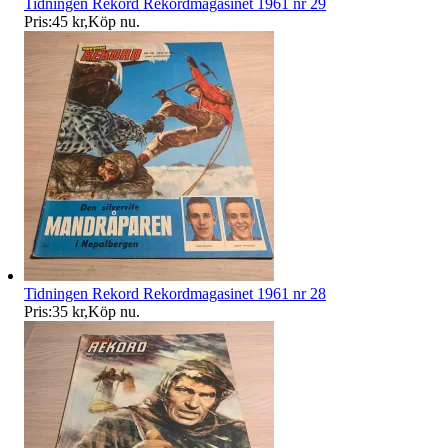
Tidningen Rekord Rekordmagasinet 1961 nr 29
Pris:
45 kr
,
Köp nu
.
Tidningen Rekord Rekordmagasinet 1961 nr 28
Pris:
35 kr
,
Köp nu
.