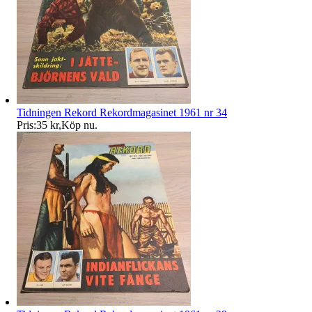
Tidningen Rekord Rekordmagasinet 1961 nr 34
Pris:
35 kr
,
Köp nu
.