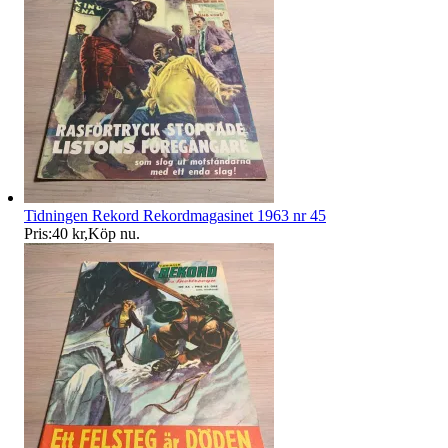
Tidningen Rekord Rekordmagasinet 1963 nr 45
Pris:
40 kr
,
Köp nu
.