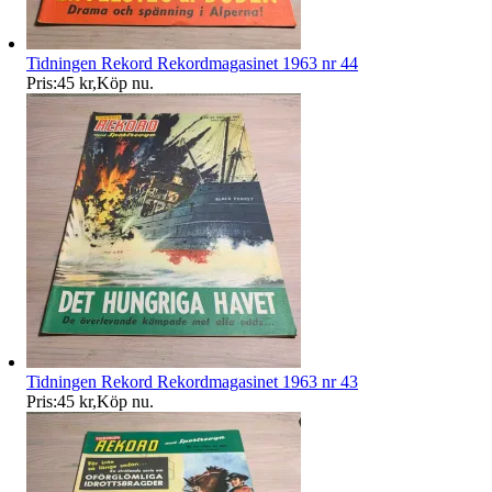
Tidningen Rekord Rekordmagasinet 1963 nr 44
Pris:
45 kr
,
Köp nu
.
Tidningen Rekord Rekordmagasinet 1963 nr 43
Pris:
45 kr
,
Köp nu
.