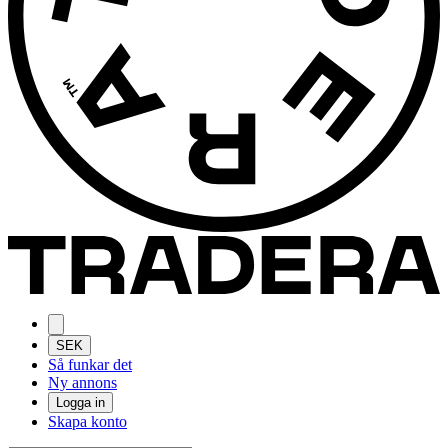
SEK
Så funkar det
Ny annons
Logga in
Skapa konto