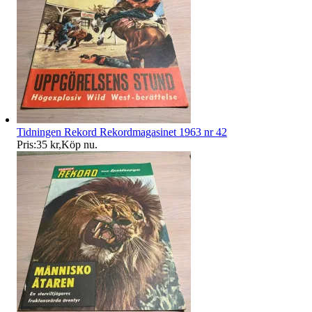
Tidningen Rekord Rekordmagasinet 1963 nr 42
Pris:
35 kr
,
Köp nu
.