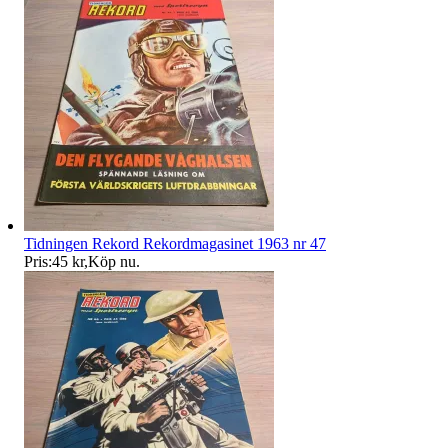
Tidningen Rekord Rekordmagasinet 1963 nr 47
Pris:
45 kr
,
Köp nu
.