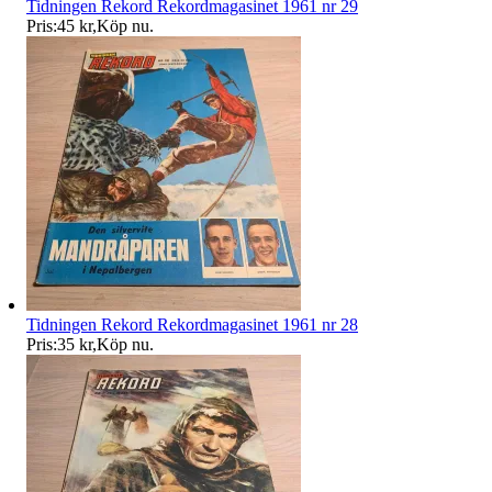
Tidningen Rekord Rekordmagasinet 1961 nr 29
Pris:
45 kr
,
Köp nu
.
Tidningen Rekord Rekordmagasinet 1961 nr 28
Pris:
35 kr
,
Köp nu
.