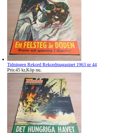
Tidningen Rekord Rekordmagasinet 1963 nr 44
Pris:
45 kr
,
Köp nu
.