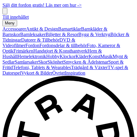
Sälj ditt fordon gratis! Läs mer om hur ->
Till innehållet
Meny
Accessoarer
Antikt & Design
Barnartiklar
Barnkläder &
Barnskor
Barnleksaker
Biljetter & Resor
Bygg & Verktyg
Böcker &
Tidningar
Datorer & Tillbehör
DVD &
Videofilmer
Fordon
Fordonsdelar & tillbehör
Foto, Kameror &
Optik
Frimärken
Handgjort & Konsthantverk
Hem &
Hushåll
Hemelektronik
Hobby
Klockor
Kläder
Konst
Musik
Mynt &
Sedlar
Samlarsaker
Skor
Skönhet
Smycken & Ädelstenar
Sport &
Fritid
Telefoni, Tablets & Wearables
Trädgård & Växter
TV-spel &
Datorspel
Vykort & Bilder
Övrigt
Inspiration