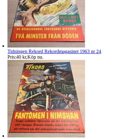
Tidningen Rekord Rekordmagasinet 1963 nr 24
Pris:
40 kr
,
Köp nu
.