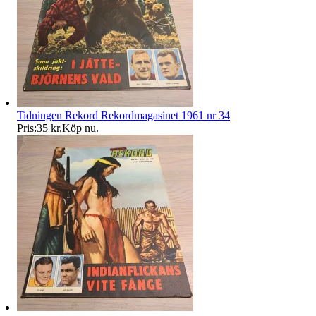
Tidningen Rekord Rekordmagasinet 1961 nr 34
Pris:
35 kr
,
Köp nu
.