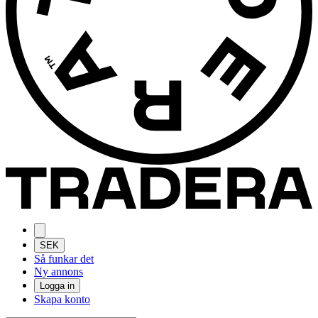
SEK
Så funkar det
Ny annons
Logga in
Skapa konto