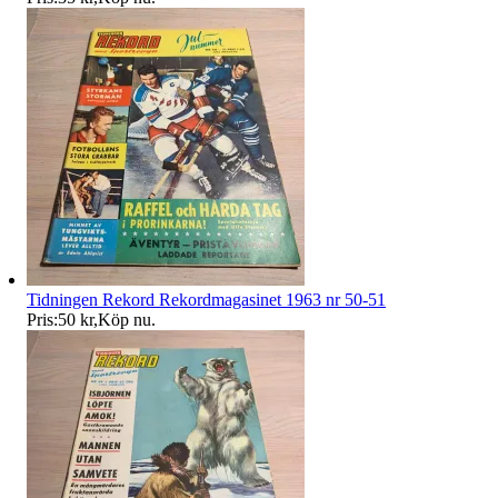
Tidningen Rekord Rekordmagasinet 1963 nr 50-51
Pris:
50 kr
,
Köp nu
.