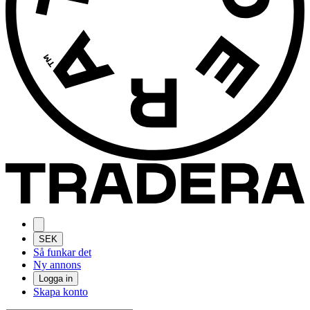
SEK
Så funkar det
Ny annons
Logga in
Skapa konto