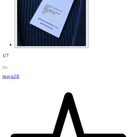
1
/
7
maja28