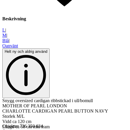
Beskrivning
L
|
M
|
Blå
|
Oanvänt
Helt ny och aldrig använd
Snygg oversized cardigan ribbstickad i ull/bomull
MOTHER OF PEARL LONDON
CHARLOTTE CARDIGAN PEARL BUTTON NAVY
Storlek M/L
Vidd ca 120 cm
Objektnr
736 350 634
Längd ca 68 cm mitt fram