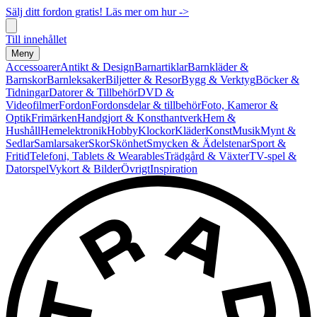
Sälj ditt fordon gratis! Läs mer om hur ->
Till innehållet
Meny
Accessoarer
Antikt & Design
Barnartiklar
Barnkläder &
Barnskor
Barnleksaker
Biljetter & Resor
Bygg & Verktyg
Böcker &
Tidningar
Datorer & Tillbehör
DVD &
Videofilmer
Fordon
Fordonsdelar & tillbehör
Foto, Kameror &
Optik
Frimärken
Handgjort & Konsthantverk
Hem &
Hushåll
Hemelektronik
Hobby
Klockor
Kläder
Konst
Musik
Mynt &
Sedlar
Samlarsaker
Skor
Skönhet
Smycken & Ädelstenar
Sport &
Fritid
Telefoni, Tablets & Wearables
Trädgård & Växter
TV-spel &
Datorspel
Vykort & Bilder
Övrigt
Inspiration