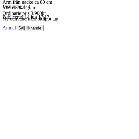
Ärm från nacke ca 80 cm
Visningar
733
Vikt ca 940 gram
Ordinarie pris 3.900kr
Publicerad
14 jun 17:17
Ny oanvänd med oklippt tag
Anmäl
Sälj liknande