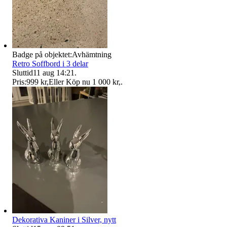
Badge på objektet:
Avhämtning
Retro Soffbord i 3 delar
Sluttid
11 aug 14:21
.
Pris:
999 kr
,
Eller Köp nu
1 000 kr
,
.
Dekorativa Kaniner i Silver, nytt