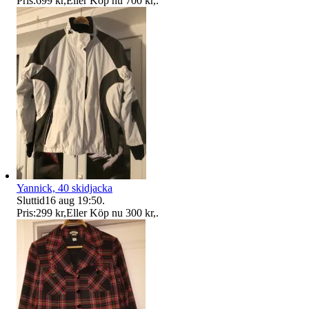
Pris:
699 kr
,
Eller Köp nu
700 kr
,
.
Yannick, 40 skidjacka
Sluttid
16 aug 19:50
.
Pris:
299 kr
,
Eller Köp nu
300 kr
,
.