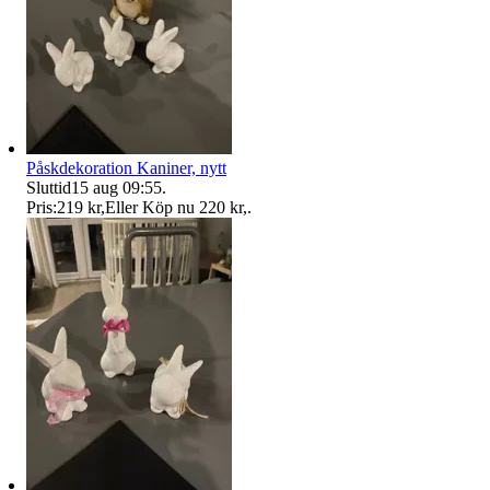
Påskdekoration Kaniner, nytt
Sluttid
15 aug 09:55
.
Pris:
219 kr
,
Eller Köp nu
220 kr
,
.