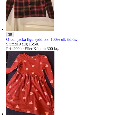
38
Q-con jacka figursydd, 38, 100% ull, tidlös,
Sluttid
19 aug 15:50
.
Pris:
299 kr
,
Eller Köp nu
300 kr
,
.