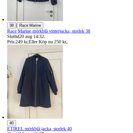
|
38
Race Marine
Race Marine mörkblå vinterjacka, storlek 38
Sluttid
20 aug 14:32
.
Pris:
249 kr
,
Eller Köp nu
250 kr
,
.
40
ETIREL mörkblå jacka, storlek 40