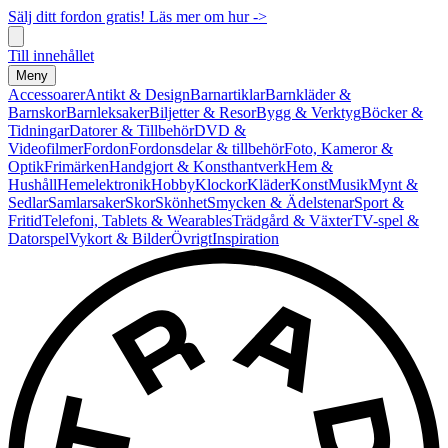
Sälj ditt fordon gratis! Läs mer om hur ->
Till innehållet
Meny
Accessoarer
Antikt & Design
Barnartiklar
Barnkläder &
Barnskor
Barnleksaker
Biljetter & Resor
Bygg & Verktyg
Böcker &
Tidningar
Datorer & Tillbehör
DVD &
Videofilmer
Fordon
Fordonsdelar & tillbehör
Foto, Kameror &
Optik
Frimärken
Handgjort & Konsthantverk
Hem &
Hushåll
Hemelektronik
Hobby
Klockor
Kläder
Konst
Musik
Mynt &
Sedlar
Samlarsaker
Skor
Skönhet
Smycken & Ädelstenar
Sport &
Fritid
Telefoni, Tablets & Wearables
Trädgård & Växter
TV-spel &
Datorspel
Vykort & Bilder
Övrigt
Inspiration