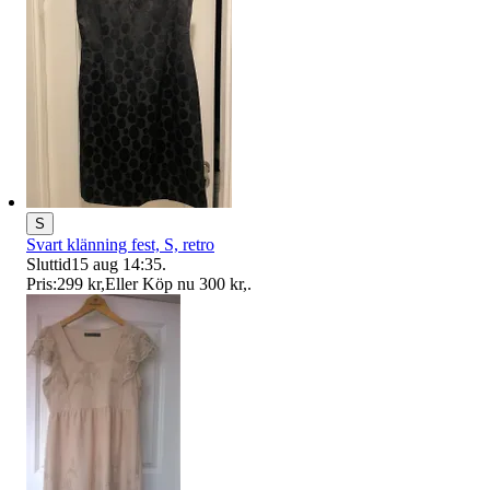
S
Svart klänning fest, S, retro
Sluttid
15 aug 14:35
.
Pris:
299 kr
,
Eller Köp nu
300 kr
,
.