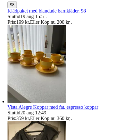
98
Klädpaket med blandade barnkläder, 98
Sluttid
19 aug 15:51
.
Pris:
199 kr
,
Eller Köp nu
200 kr
,
.
Vista Alegre Koppar med fat, espresso koppar
Sluttid
20 aug 12:49
.
Pris:
359 kr
,
Eller Köp nu
360 kr
,
.