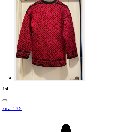
1
/
4
zuzu156