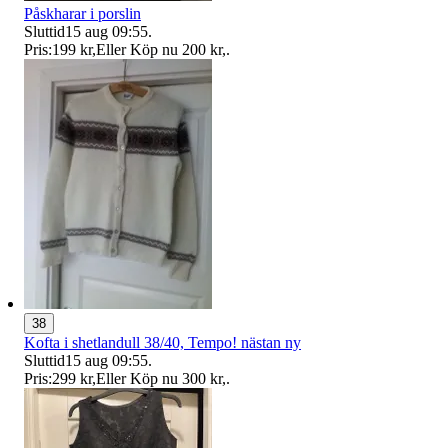
Påskharar i porslin
Sluttid
15 aug 09:55
.
Pris:
199 kr
,
Eller Köp nu
200 kr
,
.
38
Kofta i shetlandull 38/40, Tempo! nästan ny
Sluttid
15 aug 09:55
.
Pris:
299 kr
,
Eller Köp nu
300 kr
,
.