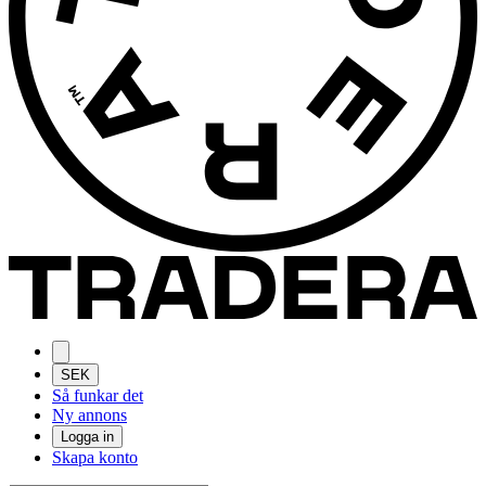
SEK
Så funkar det
Ny annons
Logga in
Skapa konto