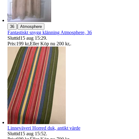
|
36
Atmosphere
Fantastiskt snygg klänning Atmosphere, 36
Sluttid
15 aug 15:29
.
Pris:
199 kr
,
Eller Köp nu
200 kr
,
.
Linneväveri Horred duk, antikt värde
Sluttid
15 aug 15:52
.