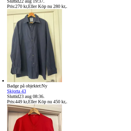
Sluttid
22 aug 19:37
.
Pris:
270 kr
,
Eller Köp nu
280 kr
,
.
Badge på objektet:
Ny
Skjorta 43
Sluttid
23 aug 08:36
.
Pris:
449 kr
,
Eller Köp nu
450 kr
,
.