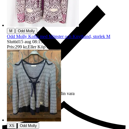
|
M
Odd Molly
Odd Molly Kofta med Mönster och Knytband, storlek M
Sluttid
15 aug 08:15
.
Pris:
299 kr
,
Eller Köp nu
300 kr
,
.
Ersättning om du inte får din vara
|
XS
Odd Molly