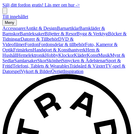
Sälj ditt fordon gratis! Läs mer om hur ->
Till innehållet
Meny
Accessoarer
Antikt & Design
Barnartiklar
Barnkläder &
Barnskor
Barnleksaker
Biljetter & Resor
Bygg & Verktyg
Böcker &
Tidningar
Datorer & Tillbehör
DVD &
Videofilmer
Fordon
Fordonsdelar & tillbehör
Foto, Kameror &
Optik
Frimärken
Handgjort & Konsthantverk
Hem &
Hushåll
Hemelektronik
Hobby
Klockor
Kläder
Konst
Musik
Mynt &
Sedlar
Samlarsaker
Skor
Skönhet
Smycken & Ädelstenar
Sport &
Fritid
Telefoni, Tablets & Wearables
Trädgård & Växter
TV-spel &
Datorspel
Vykort & Bilder
Övrigt
Inspiration