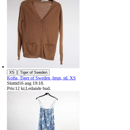
|
XS
Tiger of Sweden
Kofta, Tiger of Sweden ,brun, stl. XS
Sluttid
16 aug 19:18
.
Pris:
12 kr
,
Ledande bud
.