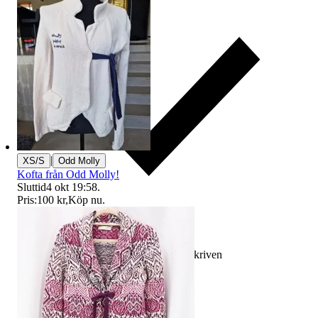
|
XS/S
Odd Molly
Kofta från Odd Molly!
Sluttid
4 okt 19:58
.
Pris:
100 kr
,
Köp nu
.
Ersättning om varan inte är som beskriven