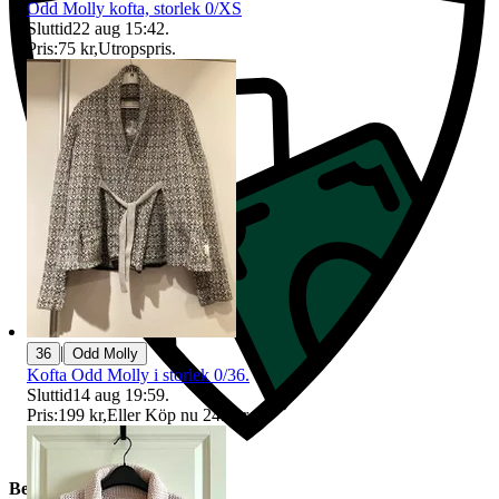
Odd Molly kofta, storlek 0/XS
Sluttid
22 aug 15:42
.
Pris:
75 kr
,
Utropspris
.
|
36
Odd Molly
Kofta Odd Molly i storlek 0/36.
Sluttid
14 aug 19:59
.
Pris:
199 kr
,
Eller Köp nu
249 kr
,
.
Beskrivning