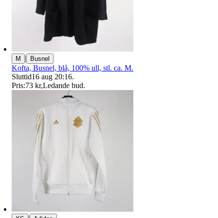
|
M
Busnel
Kofta, Busnel, blå, 100% ull, stl. ca. M.
Sluttid
16 aug 20:16
.
Pris:
73 kr
,
Ledande bud
.