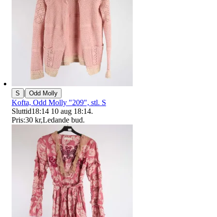
|
S
Odd Molly
Kofta, Odd Molly "209", stl. S
Sluttid
18:14
10 aug 18:14
.
Pris:
30 kr
,
Ledande bud
.