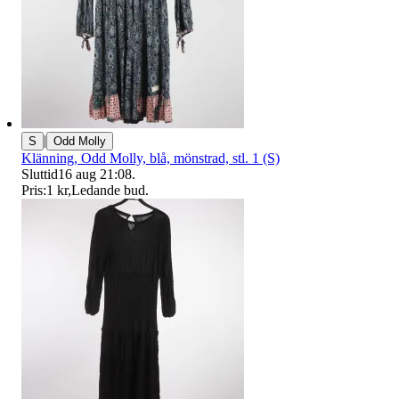
|
S
Odd Molly
Klänning, Odd Molly, blå, mönstrad, stl. 1 (S)
Sluttid
16 aug 21:08
.
Pris:
1 kr
,
Ledande bud
.