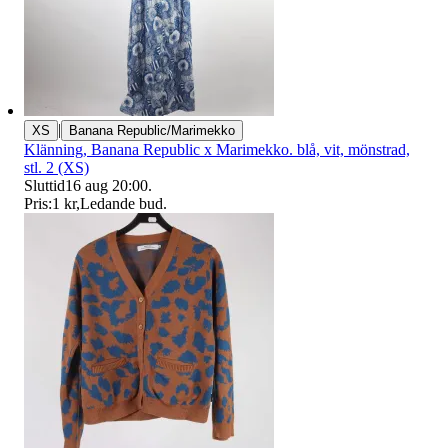
|
XS
Banana Republic/Marimekko
Klänning, Banana Republic x Marimekko. blå, vit, mönstrad,
stl. 2 (XS)
Sluttid
16 aug 20:00
.
Pris:
1 kr
,
Ledande bud
.