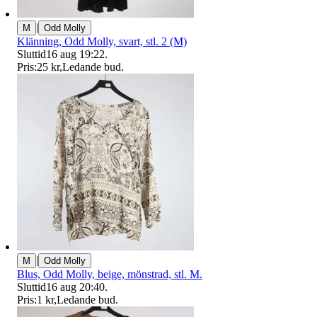
|
M
Odd Molly
Klänning, Odd Molly, svart, stl. 2 (M)
Sluttid
16 aug 19:22
.
Pris:
25 kr
,
Ledande bud
.
|
M
Odd Molly
Blus, Odd Molly, beige, mönstrad, stl. M.
Sluttid
16 aug 20:40
.
Pris:
1 kr
,
Ledande bud
.