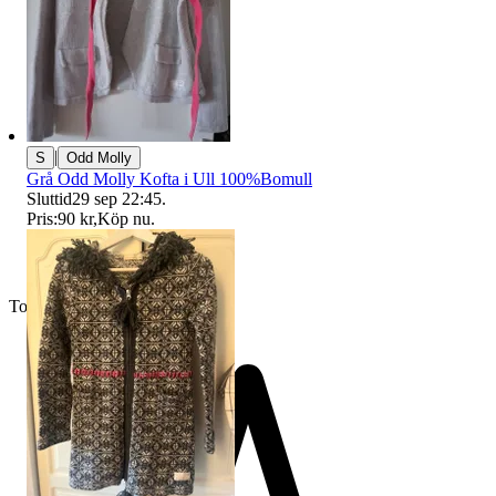
|
S
Odd Molly
Grå Odd Molly Kofta i Ull 100%Bomull
Sluttid
29 sep 22:45
.
Pris:
90 kr
,
Köp nu
.
Toppsäljare