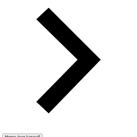
Hoppa över karusell