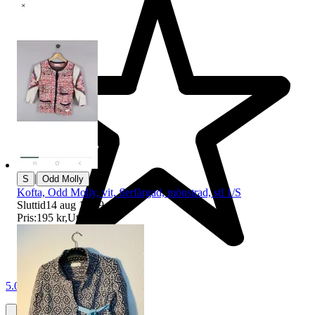
|
S
Odd Molly
Kofta, Odd Molly, vit, flerfärgad, mönstrad, stl 1/S
Sluttid
14 aug 19:09
.
Pris:
195 kr
,
Utropspris
.
5.0