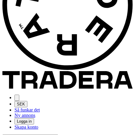
SEK
Så funkar det
Ny annons
Logga in
Skapa konto