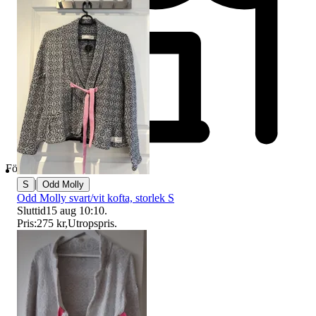
Företag
|
S
Odd Molly
Odd Molly svart/vit kofta, storlek S
Sluttid
15 aug 10:10
.
Pris:
275 kr
,
Utropspris
.