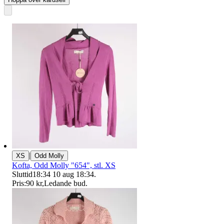
|
XS
Odd Molly
Kofta, Odd Molly "654", stl. XS
Sluttid
18:34
10 aug 18:34
.
Pris:
90 kr
,
Ledande bud
.