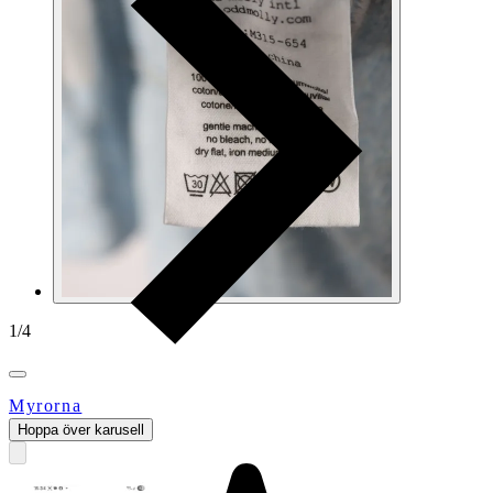
1
/
4
Myrorna
Hoppa över karusell