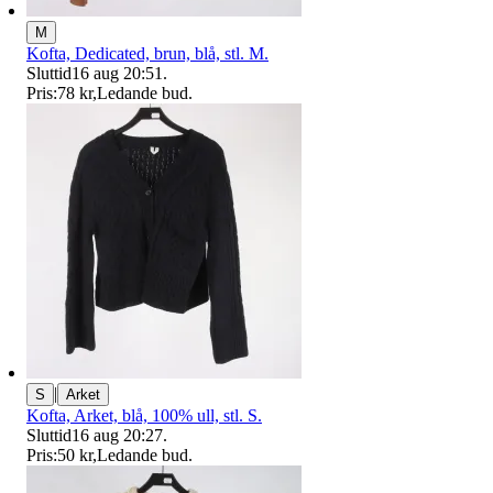
M
Kofta, Dedicated, brun, blå, stl. M.
Sluttid
16 aug 20:51
.
Pris:
78 kr
,
Ledande bud
.
|
S
Arket
Kofta, Arket, blå, 100% ull, stl. S.
Sluttid
16 aug 20:27
.
Pris:
50 kr
,
Ledande bud
.