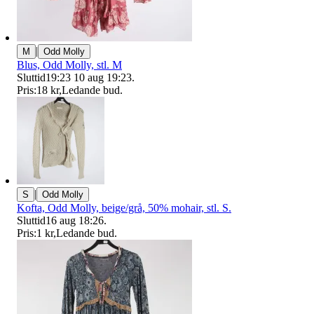
|
M
Odd Molly
Blus, Odd Molly, stl. M
Sluttid
19:23
10 aug 19:23
.
Pris:
18 kr
,
Ledande bud
.
|
S
Odd Molly
Kofta, Odd Molly, beige/grå, 50% mohair, stl. S.
Sluttid
16 aug 18:26
.
Pris:
1 kr
,
Ledande bud
.