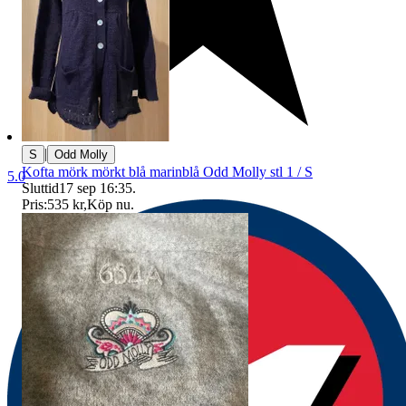
|
S
Odd Molly
Kofta mörk mörkt blå marinblå Odd Molly stl 1 / S
5.0
Sluttid
17 sep 16:35
.
Pris:
535 kr
,
Köp nu
.