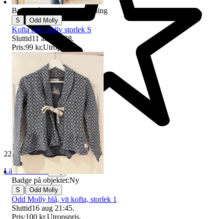
Badge på objektet:
Avhämtning
|
S
Odd Molly
Kofta odd molly storlek S
Sluttid
11 aug 20:38
.
Pris:
99 kr
,
Utropspris
.
229 707 omdömen
Läs omdömen
Följ
Badge på objektet:
Ny
|
S
Odd Molly
Odd Molly blå, vit kofta, storlek 1
Sluttid
16 aug 21:45
.
Pris:
100 kr
,
Utropspris
.