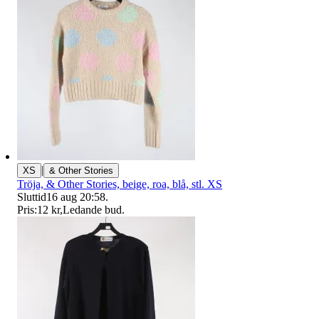
|
XS
& Other Stories
Tröja, & Other Stories, beige, roa, blå, stl. XS
Sluttid
16 aug 20:58
.
Pris:
12 kr
,
Ledande bud
.