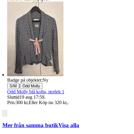
Badge på objektet:
Ny
|
S/M
Odd Molly
Odd Molly blå kofta, storlek 1
Sluttid
19 aug 17:59
.
Pris:
300 kr
,
Eller Köp nu
320 kr
,
.
Mer från samma butik
Visa alla