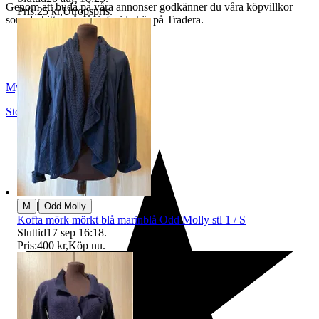
Genom att buda på våra annonser godkänner du våra köpvillkor
Pris:
25 kr
,
Utropspris
.
som du hittar på vår infosida här på Tradera.
Myrorna
Stockholm
,
Sverige
|
M
Odd Molly
Kofta mörk mörkt blå marinblå Odd Molly stl 1 / S
Sluttid
17 sep 16:18
.
Pris:
400 kr
,
Köp nu
.