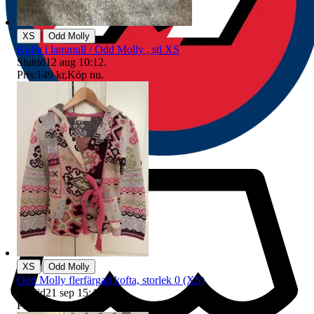
|
XS
Odd Molly
Kofta i lammull / Odd Molly , stl XS
Sluttid
12 aug 10:12
.
Pris:
149 kr
,
Köp nu
.
|
XS
Odd Molly
Odd Molly flerfärgad kofta, storlek 0 (XS)
Sluttid
21 sep 15:43
.
Pris:
250 kr
,
Köp nu
.