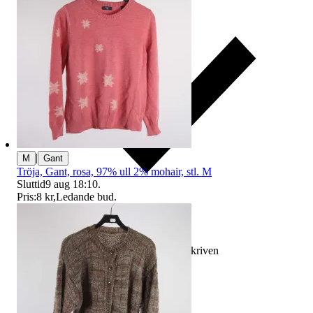
|
M
Gant
Tröja, Gant, rosa, 97% ull 2% mohair, stl. M
Sluttid
9 aug 18:10
.
Pris:
8 kr
,
Ledande bud
.
Ersättning om varan inte är som beskriven