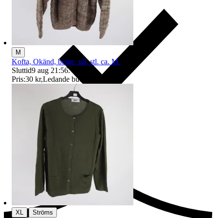
M
Kofta, Okänd, beige, ull, stl. ca. M.
Sluttid
9 aug 21:56
.
Pris:
30 kr
,
Ledande bud
.
Ersättning om du inte får din vara
|
XL
Ströms