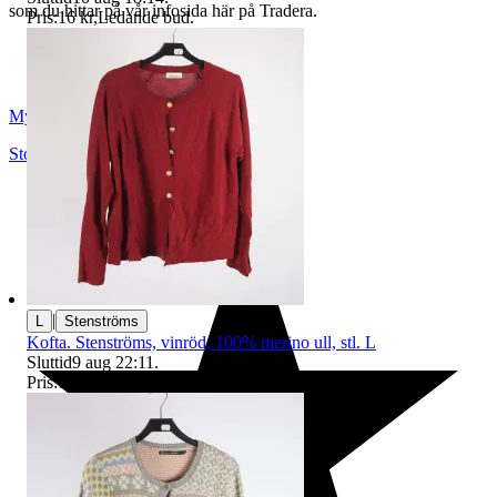
som du hittar på vår infosida här på Tradera.
Pris:
16 kr
,
Ledande bud
.
Myrorna
Stockholm
,
Sverige
|
L
Stenströms
Kofta. Stenströms, vinröd, 100% merino ull, stl. L
Sluttid
9 aug 22:11
.
Pris:
140 kr
,
Ledande bud
.