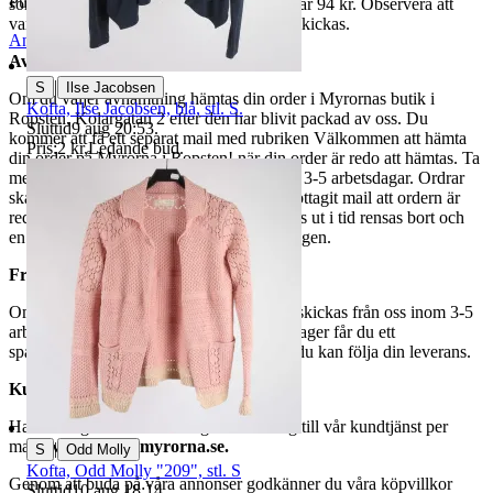
Publicerad
8 maj 21:01
som avslutas samma dag. Samfraktspriset är 94 kr. Observera att
varor märkta endast avhämtning inte kan skickas.
Anmäl
Sälj liknande
Avhämtning
|
S
Ilse Jacobsen
Om du väljer avhämtning hämtas din order i Myrornas butik i
Kofta, Ilse Jacobsen, blå, stl. S.
Ropsten, Kolargatan 2 efter den har blivit packad av oss. Du
Sluttid
9 aug 20:53
.
kommer att få ett separat mail med rubriken Välkommen att hämta
Pris:
2 kr
,
Ledande bud
.
din order på Myrorna i Ropsten! när din order är redo att hämtas. Ta
med legitimation. Hanteringstiden är cirka 3-5 arbetsdagar. Ordrar
ska hämtas senast 7 dagar efter att man mottagit mail att ordern är
redo för avhämtning. Ordrar som ej hämtas ut i tid rensas bort och
en avgift på 84 kr dras av från återbetalningen.
Frakt
Om du har valt frakt kommer din vara att skickas från oss inom 3-5
arbetsdagar. När din vara har lämnat vårt lager får du ett
spårningsnummer av DSV inom kort där du kan följa din leverans.
Kundservice
Har du frågor eller funderingar hör av dig till vår kundtjänst per
mail:
webbshop@myrorna.se
.
|
S
Odd Molly
Kofta, Odd Molly "209", stl. S
Genom att buda på våra annonser godkänner du våra köpvillkor
Sluttid
10 aug 18:14
.