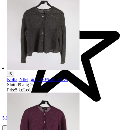
S
Kofta, Yllet, grå, 100% ull, stl. S.
Sluttid
9 aug 20:49
.
Pris:
5 kr
,
Ledande bud
.
5.0