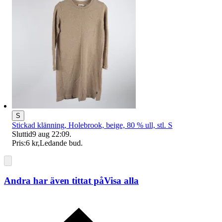
S
Stickad klänning, Holebrook, beige, 80 % ull, stl. S
Sluttid
9 aug 22:09
.
Pris:
6 kr
,
Ledande bud
.
Andra har även tittat på
Visa alla