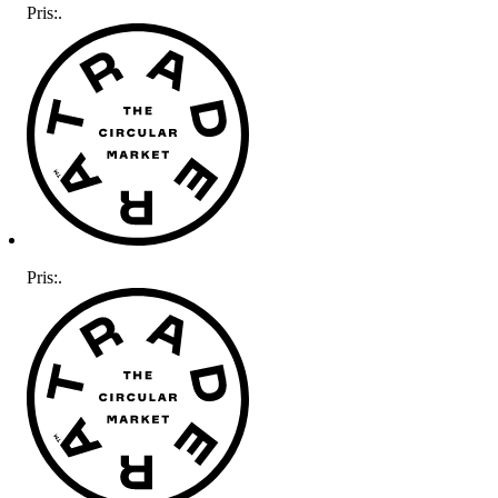
Pris:
.
Pris:
.