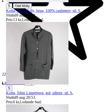
|
S
Odd Molly
Kofta, Odd Molly, brun, 100% cashmere, stl. S.
Sluttid
9 aug 20:49
.
Pris:
13 kr
,
Ledande bud
.
229 379 omdömen
Läs omdömen
Följ
S
Kofta, Sibin Linnebjerg, grå, ullmix, stl. S.
Sluttid
9 aug 20:53
.
Pris:
6 kr
,
Ledande bud
.