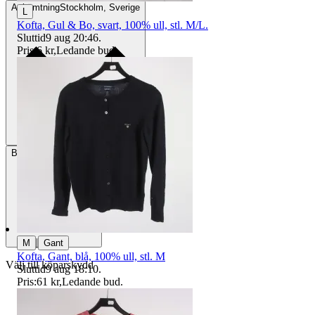
Avhämtning
Stockholm, Sverige
L
Kofta, Gul & Bo, svart, 100% ull, stl. M/L.
Sluttid
9 aug 20:46
.
Pris:
6 kr
,
Ledande bud
.
Betalning
Via Tradera
|
M
Gant
Kofta, Gant, blå, 100% ull, stl. M
Välj till köparskydd
Sluttid
9 aug 18:10
.
Pris:
61 kr
,
Ledande bud
.