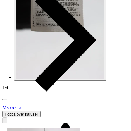
1
/
4
Myrorna
Hoppa över karusell