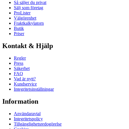
Så säljer du privat
Sälj som företag
ProLister
Välgörenhet
Fraktkalkylatorn
Butik
Priser
Kontakt & Hjälp
Regler
Press
Säkerhet
FAQ
Vad är nytt?
Kundservice
Integritetsinställningar
Information
Användaravtal
Integritetspolicy
Tillgänglighetsredogörelse