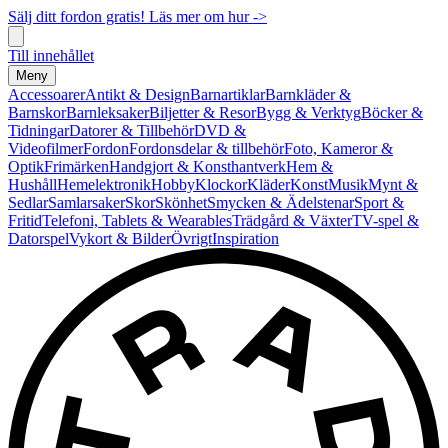
Sälj ditt fordon gratis! Läs mer om hur ->
Till innehållet
Meny
Accessoarer
Antikt & Design
Barnartiklar
Barnkläder &
Barnskor
Barnleksaker
Biljetter & Resor
Bygg & Verktyg
Böcker &
Tidningar
Datorer & Tillbehör
DVD &
Videofilmer
Fordon
Fordonsdelar & tillbehör
Foto, Kameror &
Optik
Frimärken
Handgjort & Konsthantverk
Hem &
Hushåll
Hemelektronik
Hobby
Klockor
Kläder
Konst
Musik
Mynt &
Sedlar
Samlarsaker
Skor
Skönhet
Smycken & Ädelstenar
Sport &
Fritid
Telefoni, Tablets & Wearables
Trädgård & Växter
TV-spel &
Datorspel
Vykort & Bilder
Övrigt
Inspiration