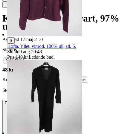
Kofta, Icebraker, svart, 97%
ull, stl. S.
Avslutad
17 maj 21:01
S
Kofta, Yllet, vinröd, 100% ull, stl. S.
Slutpris
Sluttid
9 aug 20:48
.
Pris:
140 kr
,
Ledande bud
.
∙
Visa bud
48 kr
Köparskydd är valfritt hos företag.
Läs mer
Stockholm.Aftermarket vann auktionen
Frakt
85 kr DSV