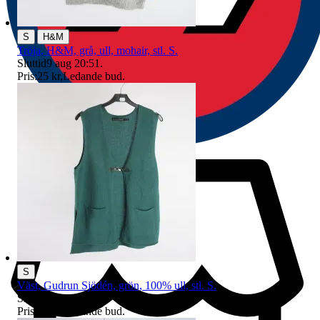
|
S
H&M
Tröja, H&M, grå, ull, mohair, stl. S.
Sluttid
9 aug 20:51
.
Pris:
25 kr
,
Ledande bud
.
S
Väst, Gudrun Sjödén, grön, 100% ull, stl. S.
Sluttid
9 aug 20:56
.
Pris:
25 kr
,
Ledande bud
.