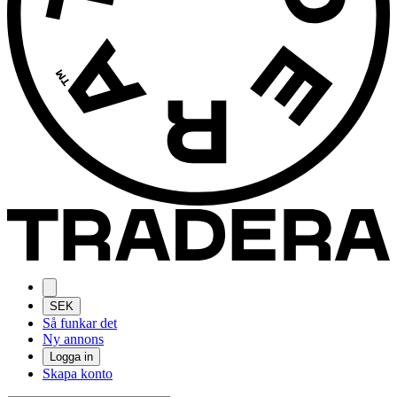
SEK
Så funkar det
Ny annons
Logga in
Skapa konto