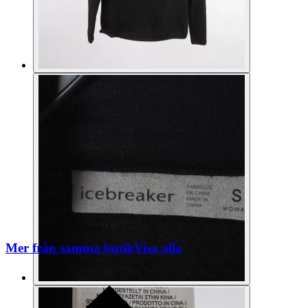
Mer från samma butik
Visa alla