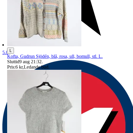
L
5.0
Kofta, Gudrun Sjödén, blå, rosa, ull, bomull, stl. L.
Sluttid
9 aug 21:32
.
Pris:
6 kr
,
Ledande bud
.