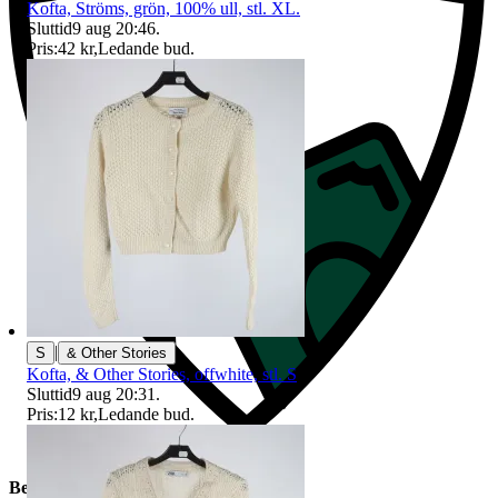
Kofta, Ströms, grön, 100% ull, stl. XL.
Sluttid
9 aug 20:46
.
Pris:
42 kr
,
Ledande bud
.
|
S
& Other Stories
Kofta, & Other Stories, offwhite, stl. S
Sluttid
9 aug 20:31
.
Pris:
12 kr
,
Ledande bud
.
Beskrivning