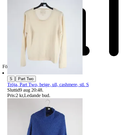
Företag
|
S
Part Two
Tröja, Part Two, beige, ull, cashmere, stl. S
Sluttid
9 aug 20:48
.
Pris:
2 kr
,
Ledande bud
.