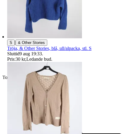
|
S
& Other Stories
Tröja, & Other Stories, blå, ull/alpacka, stl. S
Sluttid
9 aug 19:33
.
Pris:
30 kr
,
Ledande bud
.
Toppsäljare