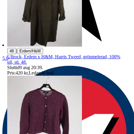
|
48
Erdem/H&M
Ullrock, Erdem x H&M, Harris Tweed, grönmelerad, 100%
5.0
ull, stl. 48.
Sluttid
9 aug 20:39
.
Pris:
420 kr
,
Ledande bud
.