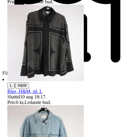
Pris:
47 kr
,
Ledande bud
.
Företag
|
L
H&M
Blus, H&M, stl. L
Sluttid
10 aug 18:17
.
Pris:
6 kr
,
Ledande bud
.