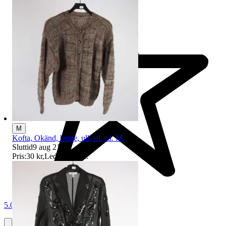
M
Kofta, Okänd, beige, ull, stl. ca. M.
Sluttid
9 aug 21:56
.
Pris:
30 kr
,
Ledande bud
.
5.0