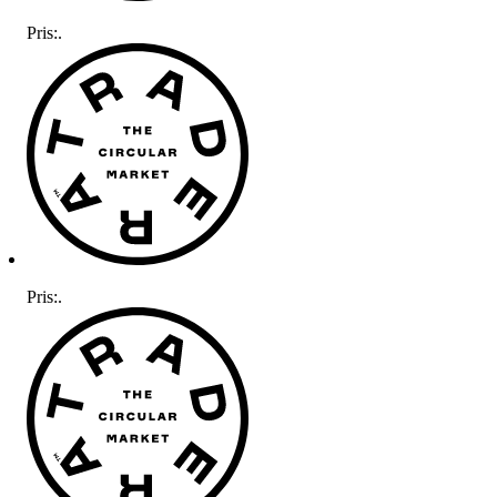
Pris:
.
Pris:
.