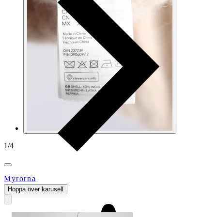
1
/
4
Myrorna
Hoppa över karusell