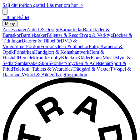
Sälj ditt fordon gratis! Läs mer om hur ->
Till innehållet
Meny
Accessoarer
Antikt & Design
Barnartiklar
Barnkläder &
Barnskor
Barnleksaker
Biljetter & Resor
Bygg & Verktyg
Böcker &
Tidningar
Datorer & Tillbehör
DVD &
Videofilmer
Fordon
Fordonsdelar & tillbehör
Foto, Kameror &
Optik
Frimärken
Handgjort & Konsthantverk
Hem &
Hushåll
Hemelektronik
Hobby
Klockor
Kläder
Konst
Musik
Mynt &
Sedlar
Samlarsaker
Skor
Skönhet
Smycken & Ädelstenar
Sport &
Fritid
Telefoni, Tablets & Wearables
Trädgård & Växter
TV-spel &
Datorspel
Vykort & Bilder
Övrigt
Inspiration