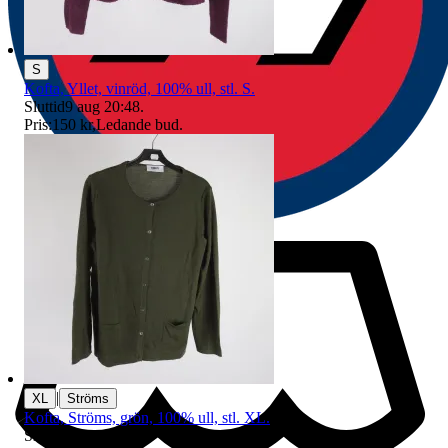
S
Kofta, Yllet, vinröd, 100% ull, stl. S.
Sluttid
9 aug 20:48
.
Pris:
150 kr
,
Ledande bud
.
|
XL
Ströms
Kofta, Ströms, grön, 100% ull, stl. XL.
Sluttid
9 aug 20:46
.