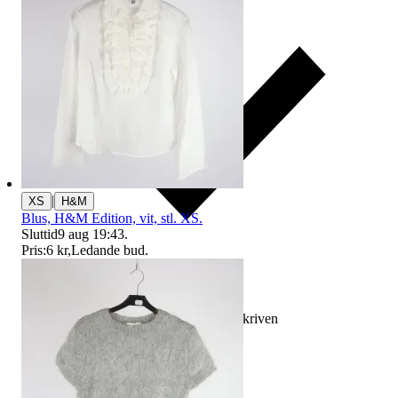
|
XS
H&M
Blus, H&M Edition, vit, stl. XS.
Sluttid
9 aug 19:43
.
Pris:
6 kr
,
Ledande bud
.
Ersättning om varan inte är som beskriven