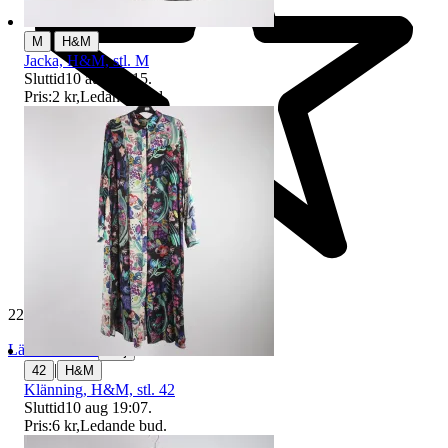
|
M
H&M
Jacka, H&M, stl. M
Sluttid
10 aug 18:15
.
Pris:
2 kr
,
Ledande bud
.
229 431 omdömen
Läs omdömen
Följ
|
42
H&M
Klänning, H&M, stl. 42
Sluttid
10 aug 19:07
.
Pris:
6 kr
,
Ledande bud
.