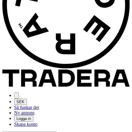
SEK
Så funkar det
Ny annons
Logga in
Skapa konto