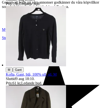
Genom att buda på våra annonser godkänner du våra köpvillkor
Pris:
5 kr
,
Ledande bud
.
som du hittar på vår infosida här på Tradera.
Myrorna
Stockholm
,
Sverige
|
M
Gant
Kofta, Gant, blå, 100% ull, stl. M
Sluttid
9 aug 18:10
.
Pris:
61 kr
,
Ledande bud
.