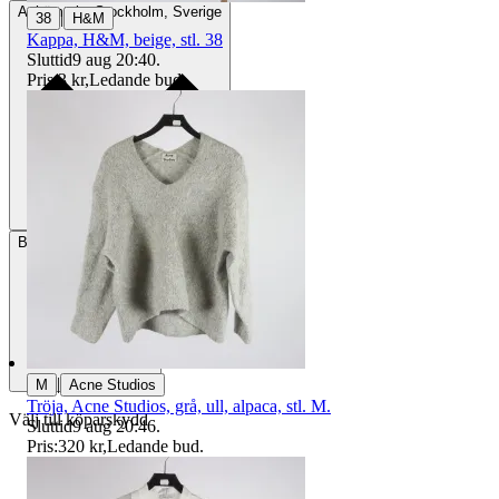
Avhämtning
Stockholm, Sverige
|
38
H&M
Kappa, H&M, beige, stl. 38
Sluttid
9 aug 20:40
.
Pris:
3 kr
,
Ledande bud
.
Betalning
Via Tradera
|
M
Acne Studios
Tröja, Acne Studios, grå, ull, alpaca, stl. M.
Välj till köparskydd
Sluttid
9 aug 20:46
.
Pris:
320 kr
,
Ledande bud
.