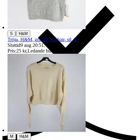
|
S
H&M
Tröja, H&M, grå, ull, mohair, stl. S.
Sluttid
9 aug 20:51
.
Pris:
25 kr
,
Ledande bud
.
Ersättning om du inte får din vara
|
M
H&M