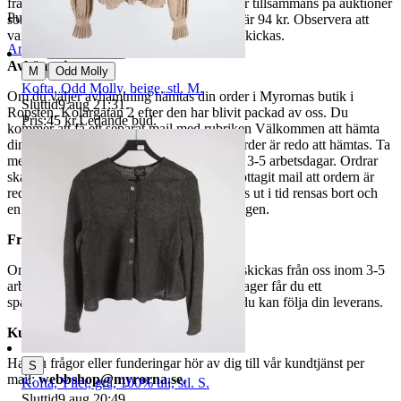
fraktpriset. Vi samfraktar upp till fyra varor tillsammans på auktioner
Publicerad
5 jun 20:22
som avslutas samma dag. Samfraktspriset är 94 kr. Observera att
varor märkta endast avhämtning inte kan skickas.
Anmäl
Sälj liknande
Avhämtning
|
M
Odd Molly
Kofta, Odd Molly, beige, stl. M.
Om du väljer avhämtning hämtas din order i Myrornas butik i
Sluttid
9 aug 21:31
.
Ropsten, Kolargatan 2 efter den har blivit packad av oss. Du
Pris:
45 kr
,
Ledande bud
.
kommer att få ett separat mail med rubriken Välkommen att hämta
din order på Myrorna i Ropsten! när din order är redo att hämtas. Ta
med legitimation. Hanteringstiden är cirka 3-5 arbetsdagar. Ordrar
ska hämtas senast 7 dagar efter att man mottagit mail att ordern är
redo för avhämtning. Ordrar som ej hämtas ut i tid rensas bort och
en avgift på 84 kr dras av från återbetalningen.
Frakt
Om du har valt frakt kommer din vara att skickas från oss inom 3-5
arbetsdagar. När din vara har lämnat vårt lager får du ett
spårningsnummer av DSV inom kort där du kan följa din leverans.
Kundservice
Har du frågor eller funderingar hör av dig till vår kundtjänst per
S
mail:
webbshop@myrorna.se
.
Kofta, Yllet, grå, 100% ull, stl. S.
Sluttid
9 aug 20:49
.