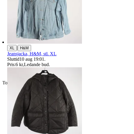
|
XL
H&M
Jeansjacka, H&M, stl. XL
Sluttid
10 aug 19:01
.
Pris:
6 kr
,
Ledande bud
.
Toppsäljare