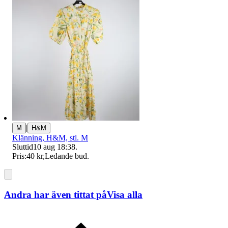
|
M
H&M
Klänning, H&M, stl. M
Sluttid
10 aug 18:38
.
Pris:
40 kr
,
Ledande bud
.
Andra har även tittat på
Visa alla