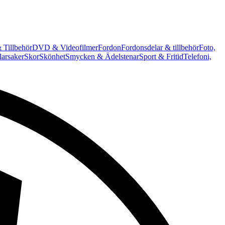
 Tillbehör
DVD & Videofilmer
Fordon
Fordonsdelar & tillbehör
Foto,
arsaker
Skor
Skönhet
Smycken & Ädelstenar
Sport & Fritid
Telefoni,