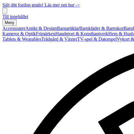
Sälj ditt fordon gratis! Läs mer om hur ->
Till innehållet
Meny
Accessoarer
Antikt & Design
Barnartiklar
Barnkläder & Barnskor
Barnl
Kameror & Optik
Frimärken
Handgjort & Konsthantverk
Hem & Hushå
Tablets & Wearables
Trädgård & Växter
TV-spel & Datorspel
Vykort &