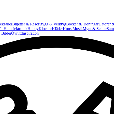
eksaker
Biljetter & Resor
Bygg & Verktyg
Böcker & Tidningar
Datorer &
ll
Hemelektronik
Hobby
Klockor
Kläder
Konst
Musik
Mynt & Sedlar
Saml
 Bilder
Övrigt
Inspiration