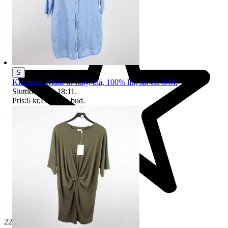
S
Klänning, Made in Italy, blå, 100% lin, stl. ca. S/M.
Sluttid
16 aug 18:11
.
Pris:
6 kr
,
Ledande bud
.
229 693 omdömen