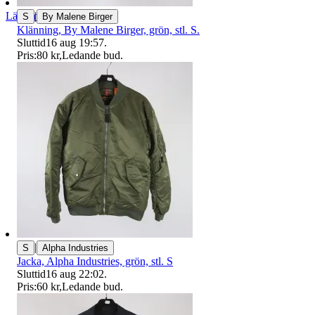
|
Läs omdömen
S
By Malene Birger
Följ
Klänning, By Malene Birger, grön, stl. S.
Sluttid
16 aug 19:57
.
Pris:
80 kr
,
Ledande bud
.
|
S
Alpha Industries
Jacka, Alpha Industries, grön, stl. S
Sluttid
16 aug 22:02
.
Pris:
60 kr
,
Ledande bud
.