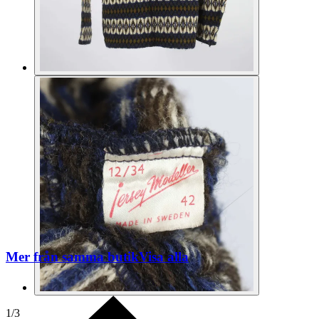
Mer från samma butik
Visa alla
1
/
3