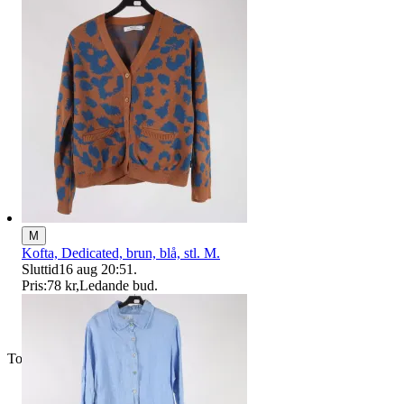
M
Kofta, Dedicated, brun, blå, stl. M.
Sluttid
16 aug 20:51
.
Pris:
78 kr
,
Ledande bud
.
Toppsäljare