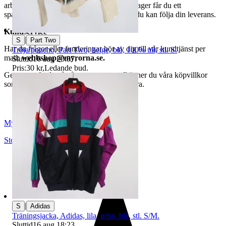
arbetsdagar. När din vara har lämnat vårt lager får du ett
spårningsnummer av DSV inom kort där du kan följa din leverans.
Kundservice
|
S
Part Two
Har du frågor eller funderingar hör av dig till vår kundtjänst per
Tröja/poncho, Part Two, beige, blå, 100% ull, stl. S.
mail:
webbshop@myrorna.se
.
Sluttid
16 aug 20:37
.
Pris:
30 kr
,
Ledande bud
.
Genom att buda på våra annonser godkänner du våra köpvillkor
som du hittar på vår infosida här på Tradera.
Myrorna
Stockholm
,
Sverige
|
S
Adidas
Träningsjacka, Adidas, lila, grön, blå, stl. S/M.
Sluttid
16 aug 18:23
.