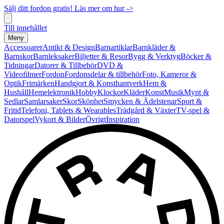
Sälj ditt fordon gratis! Läs mer om hur ->
Till innehållet
Meny
Accessoarer
Antikt & Design
Barnartiklar
Barnkläder &
Barnskor
Barnleksaker
Biljetter & Resor
Bygg & Verktyg
Böcker &
Tidningar
Datorer & Tillbehör
DVD &
Videofilmer
Fordon
Fordonsdelar & tillbehör
Foto, Kameror &
Optik
Frimärken
Handgjort & Konsthantverk
Hem &
Hushåll
Hemelektronik
Hobby
Klockor
Kläder
Konst
Musik
Mynt &
Sedlar
Samlarsaker
Skor
Skönhet
Smycken & Ädelstenar
Sport &
Fritid
Telefoni, Tablets & Wearables
Trädgård & Växter
TV-spel &
Datorspel
Vykort & Bilder
Övrigt
Inspiration