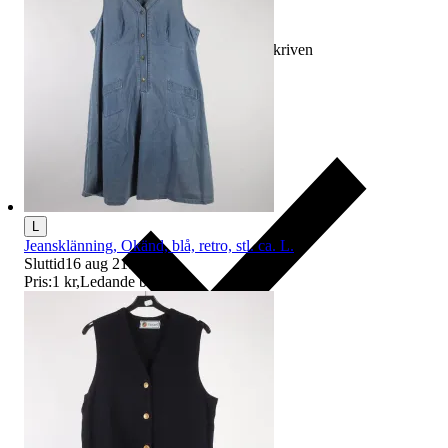
Ersättning om varan inte är som beskriven
L
Jeansklänning, Okänd, blå, retro, stl. ca. L.
Sluttid
16 aug 21:41
.
Pris:
1 kr
,
Ledande bud
.