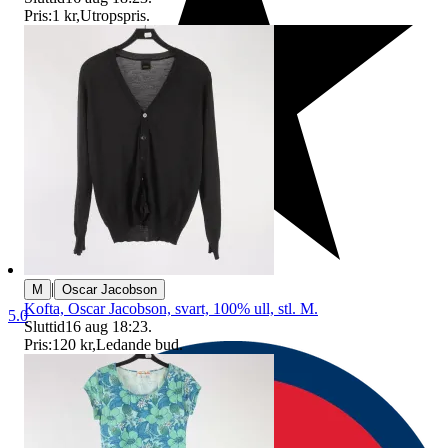
Pris:
1 kr
,
Utropspris
.
|
M
Oscar Jacobson
Kofta, Oscar Jacobson, svart, 100% ull, stl. M.
5.0
Sluttid
16 aug 18:23
.
Pris:
120 kr
,
Ledande bud
.