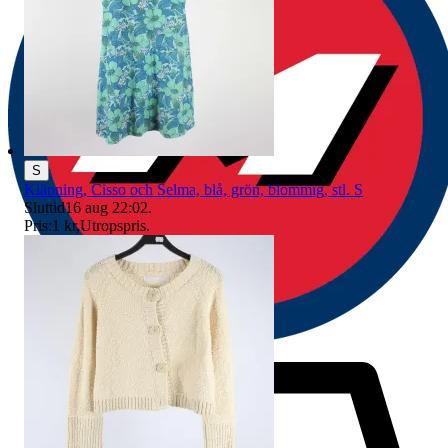
S
Klänning, Cisso och Selma, blå, grön, blommig, stl. S
Sluttid
16 aug 22:02
.
Pris:
1 kr
,
Utropspris
.