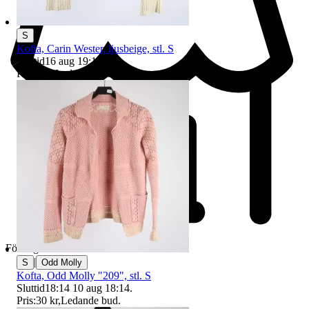
S
Kofta, Carin Wester, ljusbeige, stl. S
Sluttid
16 aug 19:19
.
Pris:
1 kr
,
Ledande bud
.
Företag
|
S
Odd Molly
Kofta, Odd Molly "209", stl. S
Sluttid
18:14
10 aug 18:14
.
Pris:
30 kr
,
Ledande bud
.