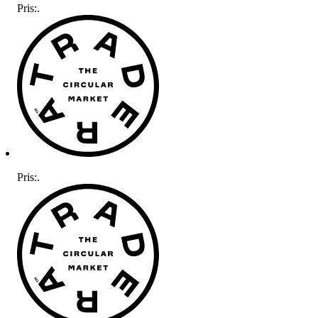
Pris:
.
Pris:
.