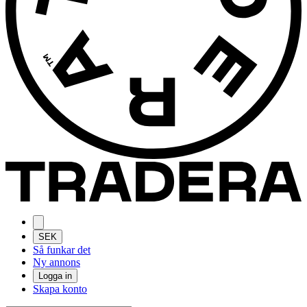
SEK
Så funkar det
Ny annons
Logga in
Skapa konto