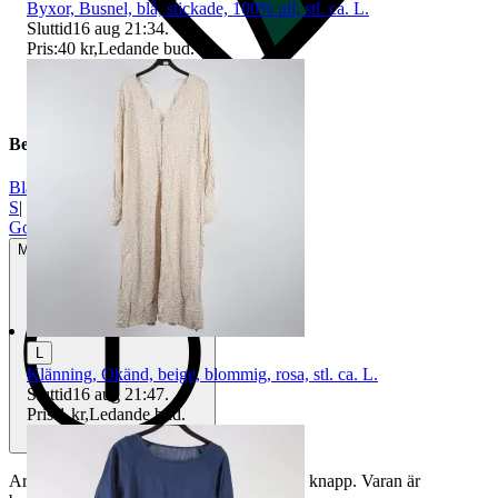
Byxor, Busnel, blå, stickade, 100% ull, stl. ca. L.
Sluttid
16 aug 21:34
.
Pris:
40 kr
,
Ledande bud
.
Beskrivning
Blå
|
S
|
Gott använt skick
Mindre tecken på användning
L
Klänning, Okänd, beige, blommig, rosa, stl. ca. L.
Sluttid
16 aug 21:47
.
Pris:
1 kr
,
Ledande bud
.
Armhåla till armhåla ca. 50 cm. Saknas en knapp. Varan är