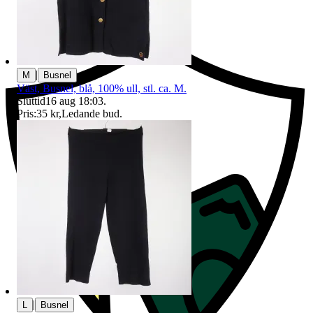
Ersättning om du inte får din vara
|
M
Busnel
Väst, Busnel, blå, 100% ull, stl. ca. M.
Sluttid
16 aug 18:03
.
Pris:
35 kr
,
Ledande bud
.
|
L
Busnel