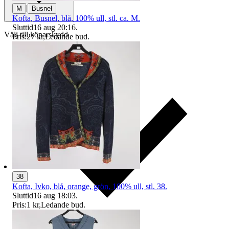
|
M
Busnel
Kofta, Busnel, blå, 100% ull, stl. ca. M.
Sluttid
16 aug 20:16
.
Välj till köparskydd
Pris:
27 kr
,
Ledande bud
.
38
Kofta, Ivko, blå, orange, grön, 100% ull, stl. 38.
Sluttid
16 aug 18:03
.
Pris:
1 kr
,
Ledande bud
.