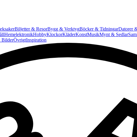
eksaker
Biljetter & Resor
Bygg & Verktyg
Böcker & Tidningar
Datorer &
ll
Hemelektronik
Hobby
Klockor
Kläder
Konst
Musik
Mynt & Sedlar
Saml
 Bilder
Övrigt
Inspiration