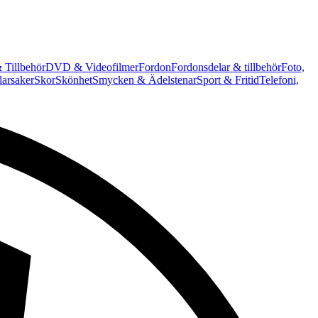
 Tillbehör
DVD & Videofilmer
Fordon
Fordonsdelar & tillbehör
Foto,
arsaker
Skor
Skönhet
Smycken & Ädelstenar
Sport & Fritid
Telefoni,