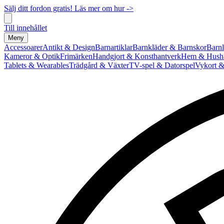
Sälj ditt fordon gratis! Läs mer om hur ->
Till innehållet
Meny
Accessoarer
Antikt & Design
Barnartiklar
Barnkläder & Barnskor
Barnl
Kameror & Optik
Frimärken
Handgjort & Konsthantverk
Hem & Hushå
Tablets & Wearables
Trädgård & Växter
TV-spel & Datorspel
Vykort &