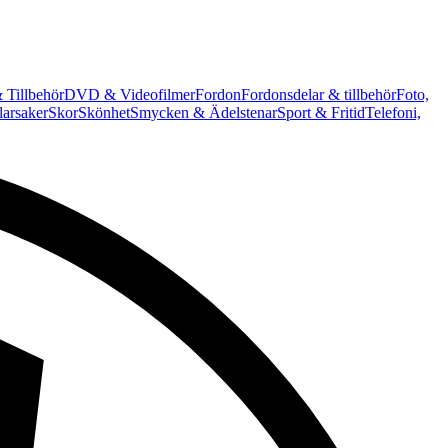
 Tillbehör
DVD & Videofilmer
Fordon
Fordonsdelar & tillbehör
Foto,
arsaker
Skor
Skönhet
Smycken & Ädelstenar
Sport & Fritid
Telefoni,