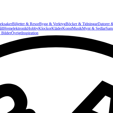
eksaker
Biljetter & Resor
Bygg & Verktyg
Böcker & Tidningar
Datorer &
ll
Hemelektronik
Hobby
Klockor
Kläder
Konst
Musik
Mynt & Sedlar
Saml
 Bilder
Övrigt
Inspiration