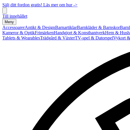
Sälj ditt fordon gratis! Läs mer om hur ->
Till innehållet
Meny
Accessoarer
Antikt & Design
Barnartiklar
Barnkläder & Barnskor
Barnl
Kameror & Optik
Frimärken
Handgjort & Konsthantverk
Hem & Hushå
Tablets & Wearables
Trädgård & Växter
TV-spel & Datorspel
Vykort &