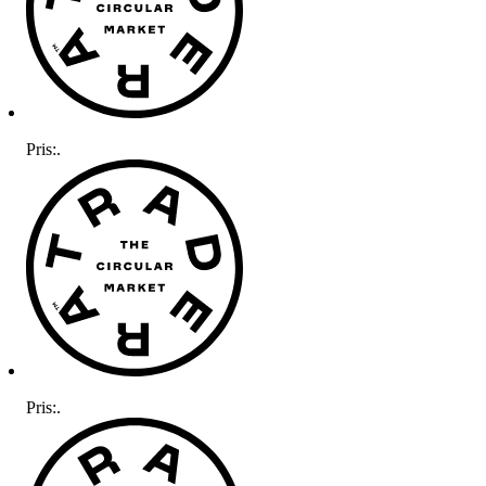
Pris:
.
Pris:
.