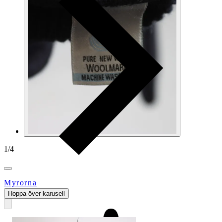
1
/
4
Myrorna
Hoppa över karusell