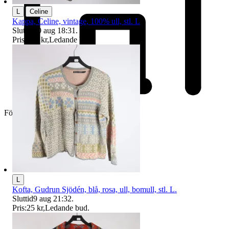
|
L
Celine
Kappa, Celine, vintage, 100% ull, stl. L
Sluttid
10 aug 18:31
.
Pris:
925 kr
,
Ledande bud
.
Företag
L
Kofta, Gudrun Sjödén, blå, rosa, ull, bomull, stl. L.
Sluttid
9 aug 21:32
.
Pris:
25 kr
,
Ledande bud
.