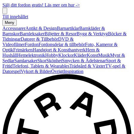
Sälj ditt fordon gratis! Läs mer om hur ->
Till innehållet
Meny
Accessoarer
Antikt & Design
Barnartiklar
Barnkläder &
Barnskor
Barnleksaker
Biljetter & Resor
Bygg & Verktyg
Böcker &
Tidningar
Datorer & Tillbehör
DVD &
Videofilmer
Fordon
Fordonsdelar & tillbehör
Foto, Kameror &
Optik
Frimärken
Handgjort & Konsthantverk
Hem &
Hushåll
Hemelektronik
Hobby
Klockor
Kläder
Konst
Musik
Mynt &
Sedlar
Samlarsaker
Skor
Skönhet
Smycken & Ädelstenar
Sport &
Fritid
Telefoni, Tablets & Wearables
Trädgård & Växter
TV-spel &
Datorspel
Vykort & Bilder
Övrigt
Inspiration