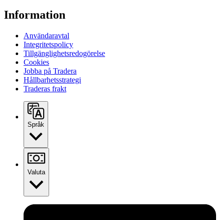
Information
Användaravtal
Integritetspolicy
Tillgänglighetsredogörelse
Cookies
Jobba på Tradera
Hållbarhetsstrategi
Traderas frakt
Språk
Valuta