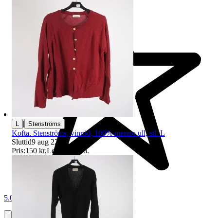
|
L
Stenströms
Kofta. Stenströms, vinröd, 100% merino ull, stl. L
Sluttid
9 aug 22:11
.
Pris:
150 kr
,
Ledande bud
.
5.0