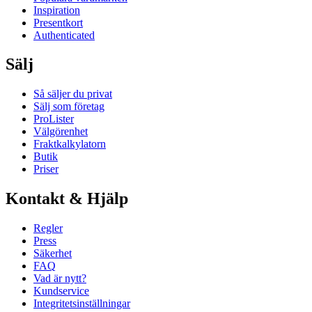
Inspiration
Presentkort
Authenticated
Sälj
Så säljer du privat
Sälj som företag
ProLister
Välgörenhet
Fraktkalkylatorn
Butik
Priser
Kontakt & Hjälp
Regler
Press
Säkerhet
FAQ
Vad är nytt?
Kundservice
Integritetsinställningar