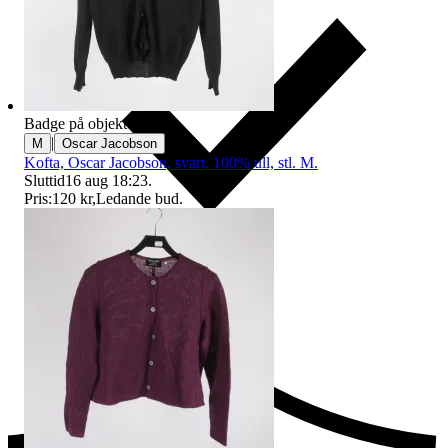
Badge på objektet:
Ny
|
M
Oscar Jacobson
Kofta, Oscar Jacobson, svart, 100% ull, stl. M.
Sluttid
16 aug 18:23
.
Pris:
120 kr
,
Ledande bud
.
Ersättning om du inte får din vara