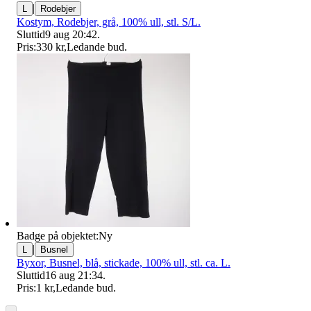
|
L
Rodebjer
Kostym, Rodebjer, grå, 100% ull, stl. S/L.
Sluttid
9 aug 20:42
.
Pris:
330 kr
,
Ledande bud
.
Badge på objektet:
Ny
|
L
Busnel
Byxor, Busnel, blå, stickade, 100% ull, stl. ca. L.
Sluttid
16 aug 21:34
.
Pris:
1 kr
,
Ledande bud
.