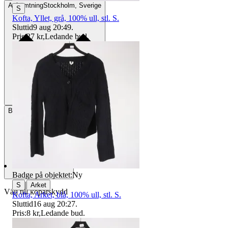
Avhämtning
Stockholm, Sverige
S
Kofta, Yllet, grå, 100% ull, stl. S.
Sluttid
9 aug 20:49
.
Pris:
27 kr
,
Ledande bud
.
Betalning
Via Tradera
Badge på objektet:
Ny
|
S
Arket
Välj till köparskydd
Kofta, Arket, blå, 100% ull, stl. S.
Sluttid
16 aug 20:27
.
Pris:
8 kr
,
Ledande bud
.