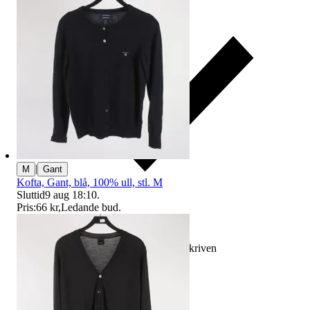
|
M
Gant
Kofta, Gant, blå, 100% ull, stl. M
Sluttid
9 aug 18:10
.
Pris:
66 kr
,
Ledande bud
.
Ersättning om varan inte är som beskriven