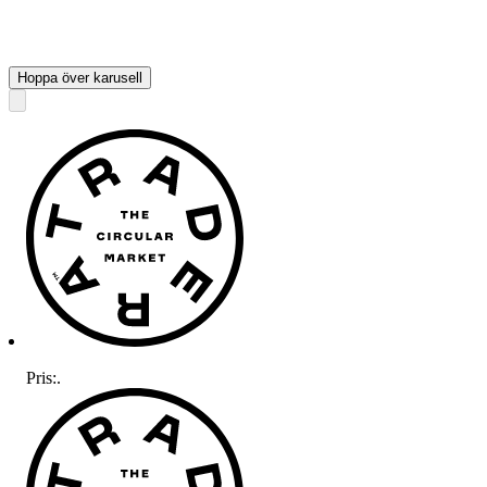
Hoppa över karusell
Pris:
.