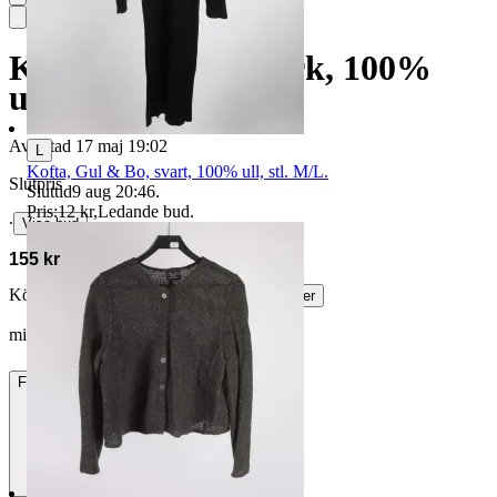
Kofta, Paul & Shark, 100%
ull, stl. L
Avslutad
17 maj 19:02
L
Kofta, Gul & Bo, svart, 100% ull, stl. M/L.
Slutpris
Sluttid
9 aug 20:46
.
Pris:
12 kr
,
Ledande bud
.
∙
Visa bud
155 kr
Köparskydd är valfritt hos företag.
Läs mer
minor4cv vann auktionen
Frakt
84 kr DSV