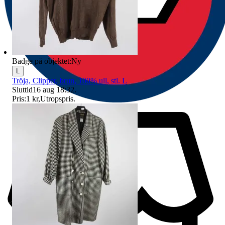
Badge på objektet:
Ny
L
Tröja, Clipper, brun, 100% ull, stl. L
Sluttid
16 aug 18:32
.
Pris:
1 kr
,
Utropspris
.