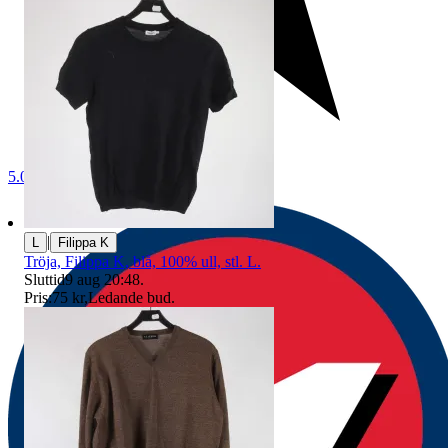
5.0
|
L
Filippa K
Tröja, Filippa K, blå, 100% ull, stl. L.
Sluttid
9 aug 20:48
.
Pris:
75 kr
,
Ledande bud
.