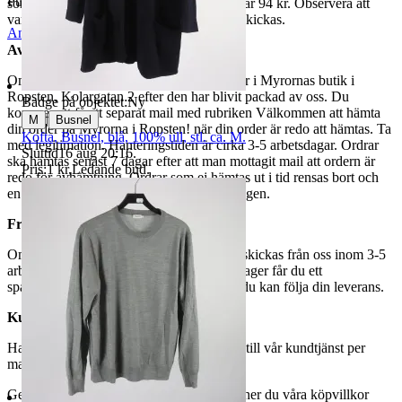
Publicerad
8 maj 19:02
som avslutas samma dag. Samfraktspriset är 94 kr. Observera att
varor märkta endast avhämtning inte kan skickas.
Anmäl
Sälj liknande
Avhämtning
Om du väljer avhämtning hämtas din order i Myrornas butik i
Ropsten, Kolargatan 2 efter den har blivit packad av oss. Du
Badge på objektet:
Ny
kommer att få ett separat mail med rubriken Välkommen att hämta
|
M
Busnel
din order på Myrorna i Ropsten! när din order är redo att hämtas. Ta
Kofta, Busnel, blå, 100% ull, stl. ca. M.
med legitimation. Hanteringstiden är cirka 3-5 arbetsdagar. Ordrar
Sluttid
16 aug 20:16
.
ska hämtas senast 7 dagar efter att man mottagit mail att ordern är
Pris:
1 kr
,
Ledande bud
.
redo för avhämtning. Ordrar som ej hämtas ut i tid rensas bort och
en avgift på 84 kr dras av från återbetalningen.
Frakt
Om du har valt frakt kommer din vara att skickas från oss inom 3-5
arbetsdagar. När din vara har lämnat vårt lager får du ett
spårningsnummer av DSV inom kort där du kan följa din leverans.
Kundservice
Har du frågor eller funderingar hör av dig till vår kundtjänst per
mail:
webbshop@myrorna.se
.
Genom att buda på våra annonser godkänner du våra köpvillkor