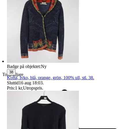
Badge på objektet:
Ny
38
Toppsäljare
Kofta, Ivko, blå, orange, grön, 100% ull, stl. 38.
Sluttid
16 aug 18:03
.
Pris:
1 kr
,
Utropspris
.