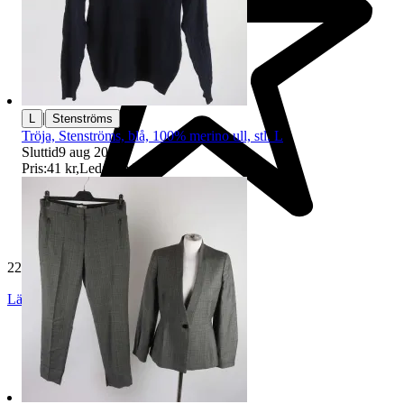
|
L
Stenströms
Tröja, Stenströms, blå, 100% merino ull, stl. L
Sluttid
9 aug 20:49
.
Pris:
41 kr
,
Ledande bud
.
229 554 omdömen
Läs omdömen
Följ