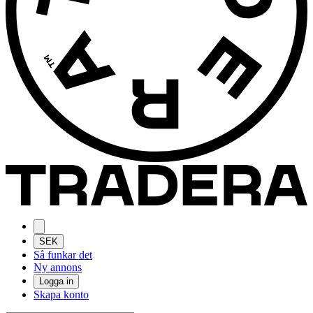
SEK
Så funkar det
Ny annons
Logga in
Skapa konto