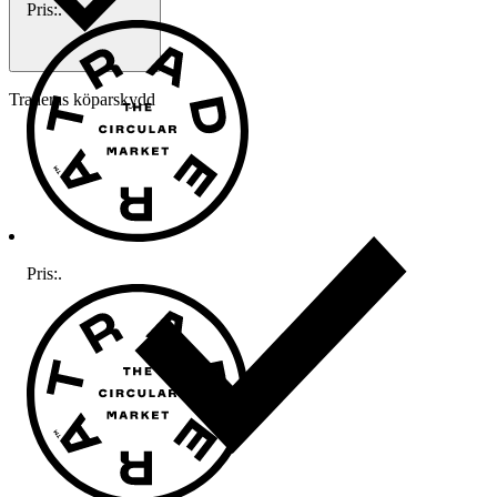
Pris:
.
Traderas köparskydd
Pris:
.