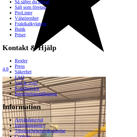
Så säljer du privat
Sälj som företag
ProLister
Välgörenhet
Fraktkalkylatorn
Butik
Priser
Kontakt & Hjälp
Regler
Press
4.8
Säkerhet
FAQ
Vad är nytt?
Kundservice
Integritetsinställningar
Information
Användaravtal
Integritetspolicy
Tillgänglighetsredogörelse
Cookies