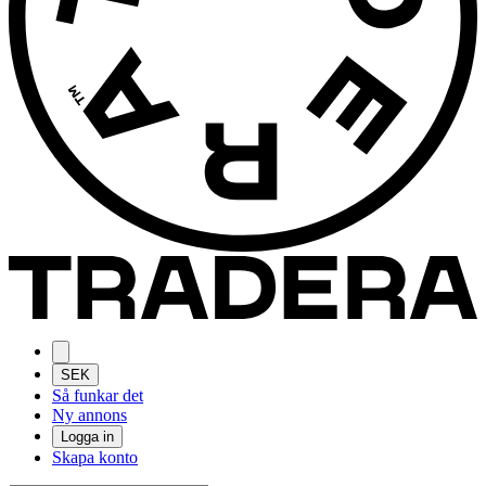
SEK
Så funkar det
Ny annons
Logga in
Skapa konto