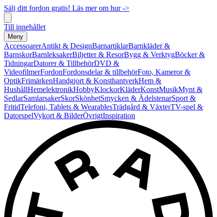
Sälj ditt fordon gratis! Läs mer om hur ->
Till innehållet
Meny
Accessoarer
Antikt & Design
Barnartiklar
Barnkläder &
Barnskor
Barnleksaker
Biljetter & Resor
Bygg & Verktyg
Böcker &
Tidningar
Datorer & Tillbehör
DVD &
Videofilmer
Fordon
Fordonsdelar & tillbehör
Foto, Kameror &
Optik
Frimärken
Handgjort & Konsthantverk
Hem &
Hushåll
Hemelektronik
Hobby
Klockor
Kläder
Konst
Musik
Mynt &
Sedlar
Samlarsaker
Skor
Skönhet
Smycken & Ädelstenar
Sport &
Fritid
Telefoni, Tablets & Wearables
Trädgård & Växter
TV-spel &
Datorspel
Vykort & Bilder
Övrigt
Inspiration