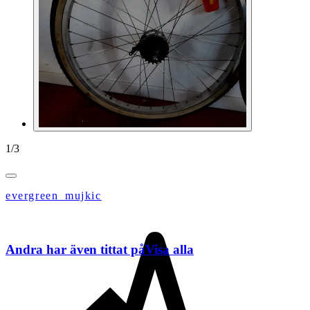
1
/
3
evergreen_mujkic
Andra har även tittat på
Visa alla