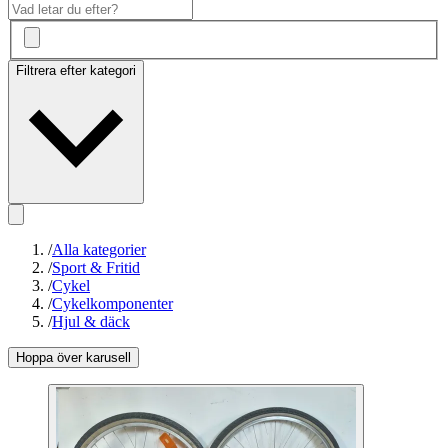
Filtrera efter kategori
/
Alla kategorier
/
Sport & Fritid
/
Cykel
/
Cykelkomponenter
/
Hjul & däck
Hoppa över karusell