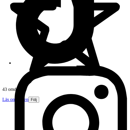
43 omdömen
Läs omdömen
Följ