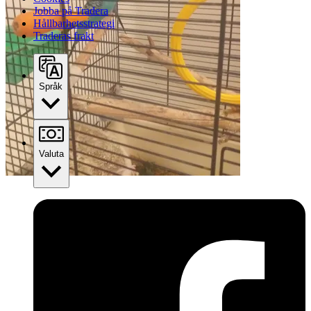
Jobba på Tradera
Hållbarhetsstrategi
Traderas frakt
Språk
Valuta