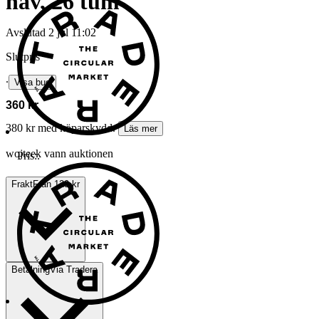
nav, 26 tum
Avslutad
2 jul 11:02
Slutpris
∙
Visa bud
360 kr
380 kr med köparskydd.
Läs mer
wojteek vann auktionen
Pris:
.
Frakt
Från 129 kr
Betalning
Via Tradera