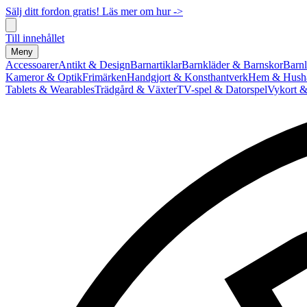
Sälj ditt fordon gratis! Läs mer om hur ->
Till innehållet
Meny
Accessoarer
Antikt & Design
Barnartiklar
Barnkläder & Barnskor
Barnl
Kameror & Optik
Frimärken
Handgjort & Konsthantverk
Hem & Hushå
Tablets & Wearables
Trädgård & Växter
TV-spel & Datorspel
Vykort &