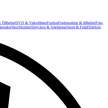
 Tillbehör
DVD & Videofilmer
Fordon
Fordonsdelar & tillbehör
Foto,
arsaker
Skor
Skönhet
Smycken & Ädelstenar
Sport & Fritid
Telefoni,