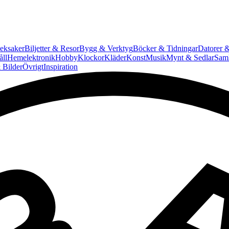
eksaker
Biljetter & Resor
Bygg & Verktyg
Böcker & Tidningar
Datorer &
ll
Hemelektronik
Hobby
Klockor
Kläder
Konst
Musik
Mynt & Sedlar
Saml
 Bilder
Övrigt
Inspiration