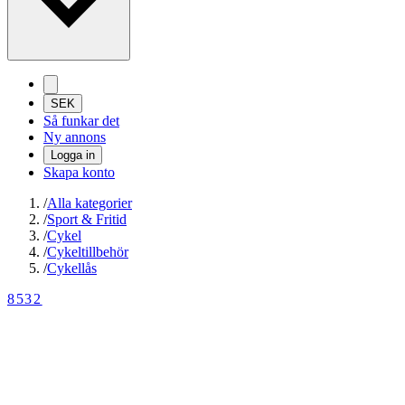
SEK
Så funkar det
Ny annons
Logga in
Skapa konto
/
Alla kategorier
/
Sport & Fritid
/
Cykel
/
Cykeltillbehör
/
Cykellås
8532