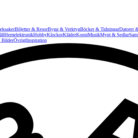
eksaker
Biljetter & Resor
Bygg & Verktyg
Böcker & Tidningar
Datorer &
ll
Hemelektronik
Hobby
Klockor
Kläder
Konst
Musik
Mynt & Sedlar
Saml
 Bilder
Övrigt
Inspiration