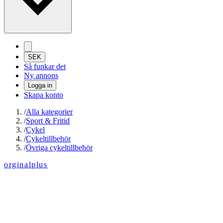
SEK
Så funkar det
Ny annons
Logga in
Skapa konto
/
Alla kategorier
/
Sport & Fritid
/
Cykel
/
Cykeltillbehör
/
Övriga cykeltillbehör
orginalplus