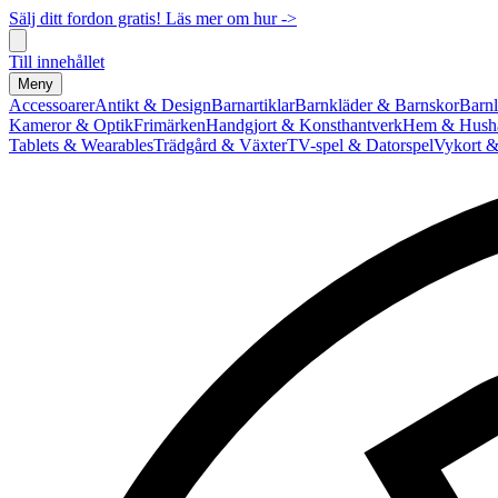
Sälj ditt fordon gratis! Läs mer om hur ->
Till innehållet
Meny
Accessoarer
Antikt & Design
Barnartiklar
Barnkläder & Barnskor
Barnl
Kameror & Optik
Frimärken
Handgjort & Konsthantverk
Hem & Hushå
Tablets & Wearables
Trädgård & Växter
TV-spel & Datorspel
Vykort &