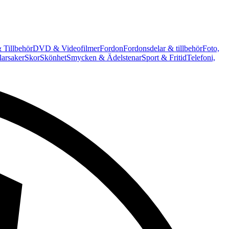
 Tillbehör
DVD & Videofilmer
Fordon
Fordonsdelar & tillbehör
Foto,
arsaker
Skor
Skönhet
Smycken & Ädelstenar
Sport & Fritid
Telefoni,