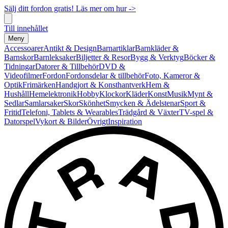
Sälj ditt fordon gratis! Läs mer om hur ->
Till innehållet
Meny
Accessoarer
Antikt & Design
Barnartiklar
Barnkläder &
Barnskor
Barnleksaker
Biljetter & Resor
Bygg & Verktyg
Böcker &
Tidningar
Datorer & Tillbehör
DVD &
Videofilmer
Fordon
Fordonsdelar & tillbehör
Foto, Kameror &
Optik
Frimärken
Handgjort & Konsthantverk
Hem &
Hushåll
Hemelektronik
Hobby
Klockor
Kläder
Konst
Musik
Mynt &
Sedlar
Samlarsaker
Skor
Skönhet
Smycken & Ädelstenar
Sport &
Fritid
Telefoni, Tablets & Wearables
Trädgård & Växter
TV-spel &
Datorspel
Vykort & Bilder
Övrigt
Inspiration