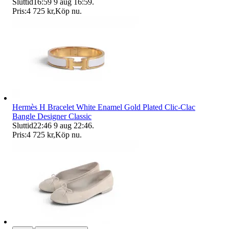
Sluttid
16:59
9 aug 16:59
.
Pris:
4 725 kr
,
Köp nu
.
Hermès H Bracelet White Enamel Gold Plated Clic-Clac
Bangle Designer Classic
Sluttid
22:46
9 aug 22:46
.
Pris:
4 725 kr
,
Köp nu
.