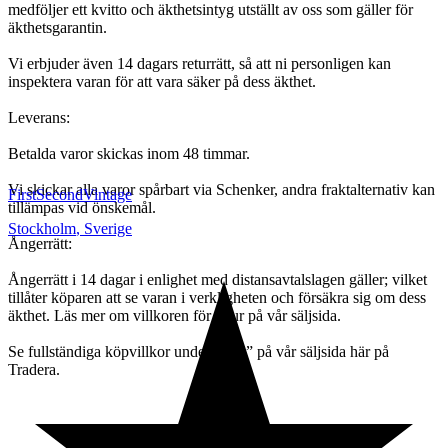
medföljer ett kvitto och äkthetsintyg utställt av oss som gäller för
äkthetsgarantin.
Vi erbjuder även 14 dagars returrätt, så att ni personligen kan
inspektera varan för att vara säker på dess äkthet.
Leverans:
Betalda varor skickas inom 48 timmar.
Vi skickar alla varor spårbart via Schenker, andra fraktalternativ kan
FirstSecondVintage
tillämpas vid önskemål.
Stockholm
,
Sverige
Ångerrätt:
Ångerrätt i 14 dagar i enlighet med distansavtalslagen gäller; vilket
tillåter köparen att se varan i verkligheten och försäkra sig om dess
äkthet. Läs mer om villkoren för retur på vår säljsida.
Se fullständiga köpvillkor under ”info” på vår säljsida här på
Tradera.