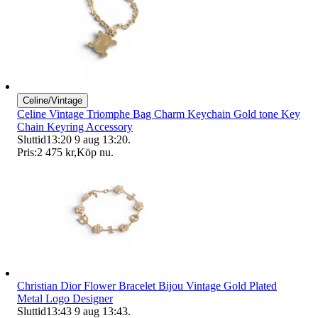
Celine/Vintage
Celine Vintage Triomphe Bag Charm Keychain Gold tone Key
Chain Keyring Accessory
Sluttid
13:20
9 aug 13:20
.
Pris:
2 475 kr
,
Köp nu
.
Christian Dior Flower Bracelet Bijou Vintage Gold Plated
Metal Logo Designer
Sluttid
13:43
9 aug 13:43
.