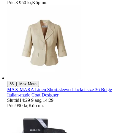
Pris:
3 950 kr
,
Köp nu
.
|
36
Max Mara
MAX MARA Linen Short-sleeved Jacket size 36 Beige
Italian-made Coat Designer
Sluttid
14:29
9 aug 14:29
.
Pris:
990 kr
,
Köp nu
.