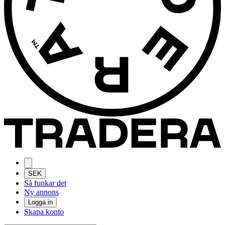
SEK
Så funkar det
Ny annons
Logga in
Skapa konto