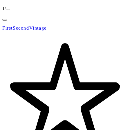
1
/
11
FirstSecondVintage