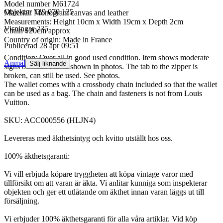
Model number M61724
Objektnr
729 070 125
Material: Monogram canvas and leather
Measurements: Height 10cm x Width 19cm x Depth 2cm
Visningar
235
Chain 120cm approx
Country of origin: Made in France
Publicerad
28 apr 09:51
Condition: Over all in good used condition. Item shows moderate
Anmäl
Sälj liknande
signs of wear. Flaws shown in photos. The tab to the zipper is
broken, can still be used. See photos.
The wallet comes with a crossbody chain included so that the wallet
can be used as a bag. The chain and fasteners is not from Louis
Vuitton.
SKU: ACC000556 (HLJN4)
Levereras med äkthetsintyg och kvitto utställt hos oss.
100% äkthetsgaranti:
Vi vill erbjuda köpare tryggheten att köpa vintage varor med
tillförsikt om att varan är äkta. Vi anlitar kunniga som inspekterar
objekten och ger ett utlåtande om äkthet innan varan läggs ut till
försäljning.
Vi erbjuder 100% äkthetsgaranti för alla våra artiklar. Vid köp