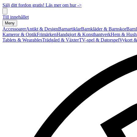
Sälj ditt fordon gratis! Läs mer om hur ->
Till innehållet
Meny
Accessoarer
Antikt & Design
Barnartiklar
Barnkläder & Barnskor
Barnl
Kameror & Optik
Frimärken
Handgjort & Konsthantverk
Hem & Hushå
Tablets & Wearables
Trädgård & Växter
TV-spel & Datorspel
Vykort &