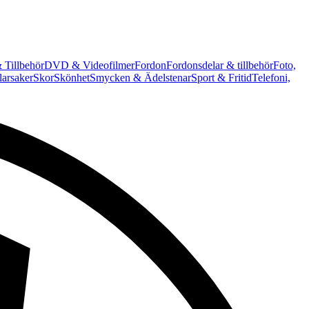
 Tillbehör
DVD & Videofilmer
Fordon
Fordonsdelar & tillbehör
Foto,
arsaker
Skor
Skönhet
Smycken & Ädelstenar
Sport & Fritid
Telefoni,