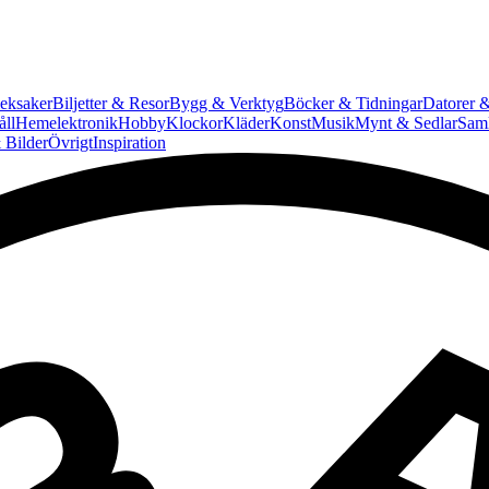
eksaker
Biljetter & Resor
Bygg & Verktyg
Böcker & Tidningar
Datorer &
ll
Hemelektronik
Hobby
Klockor
Kläder
Konst
Musik
Mynt & Sedlar
Saml
 Bilder
Övrigt
Inspiration