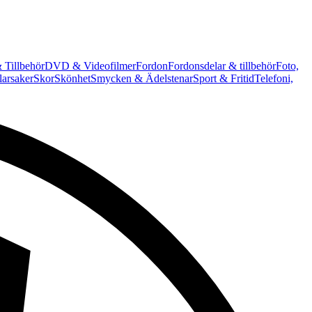
 Tillbehör
DVD & Videofilmer
Fordon
Fordonsdelar & tillbehör
Foto,
arsaker
Skor
Skönhet
Smycken & Ädelstenar
Sport & Fritid
Telefoni,