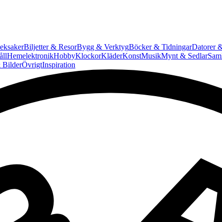
eksaker
Biljetter & Resor
Bygg & Verktyg
Böcker & Tidningar
Datorer &
ll
Hemelektronik
Hobby
Klockor
Kläder
Konst
Musik
Mynt & Sedlar
Saml
 Bilder
Övrigt
Inspiration