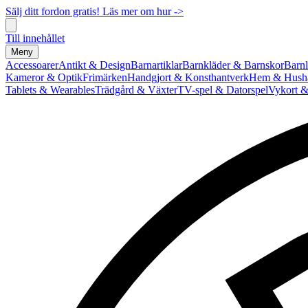
Sälj ditt fordon gratis! Läs mer om hur ->
Till innehållet
Meny
Accessoarer
Antikt & Design
Barnartiklar
Barnkläder & Barnskor
Barnl
Kameror & Optik
Frimärken
Handgjort & Konsthantverk
Hem & Hushå
Tablets & Wearables
Trädgård & Växter
TV-spel & Datorspel
Vykort &