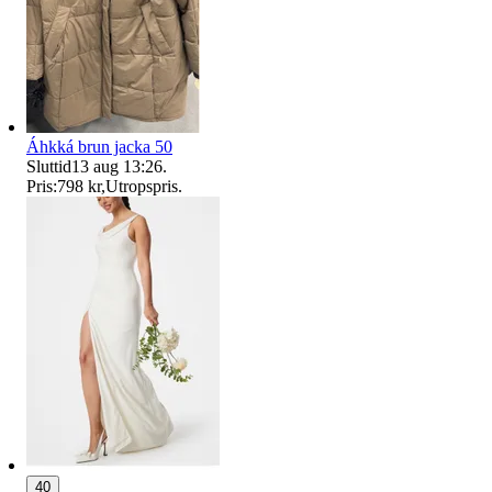
Áhkká brun jacka 50
Sluttid
13 aug 13:26
.
Pris:
798 kr
,
Utropspris
.
40