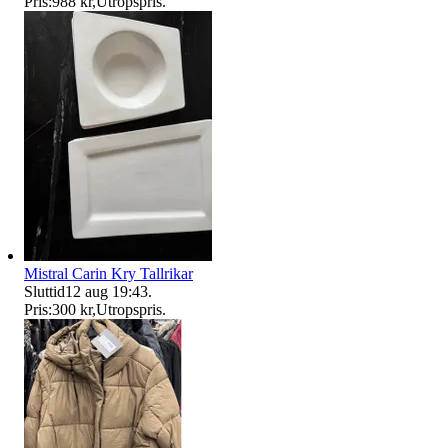
Pris:
988 kr
,
Utropspris
.
Mistral Carin Kry Tallrikar
Sluttid
12 aug 19:43
.
Pris:
300 kr
,
Utropspris
.