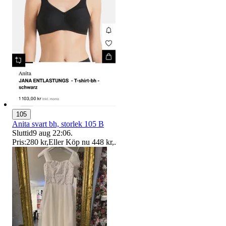
105
Anita svart bh, storlek 105 B
Sluttid
9 aug 22:06
.
Pris:
280 kr
,
Eller Köp nu
448 kr
,
.