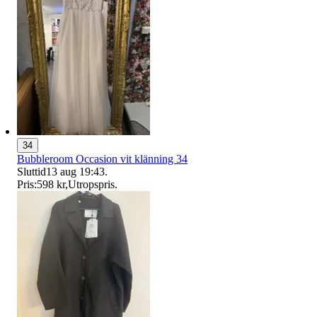
34
Bubbleroom Occasion vit klänning 34
Sluttid
13 aug 19:43
.
Pris:
598 kr
,
Utropspris
.