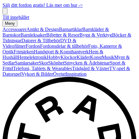
Sälj ditt fordon gratis! Läs mer om hur ->
Till innehållet
Meny
Accessoarer
Antikt & Design
Barnartiklar
Barnkläder &
Barnskor
Barnleksaker
Biljetter & Resor
Bygg & Verktyg
Böcker &
Tidningar
Datorer & Tillbehör
DVD &
Videofilmer
Fordon
Fordonsdelar & tillbehör
Foto, Kameror &
Optik
Frimärken
Handgjort & Konsthantverk
Hem &
Hushåll
Hemelektronik
Hobby
Klockor
Kläder
Konst
Musik
Mynt &
Sedlar
Samlarsaker
Skor
Skönhet
Smycken & Ädelstenar
Sport &
Fritid
Telefoni, Tablets & Wearables
Trädgård & Växter
TV-spel &
Datorspel
Vykort & Bilder
Övrigt
Inspiration