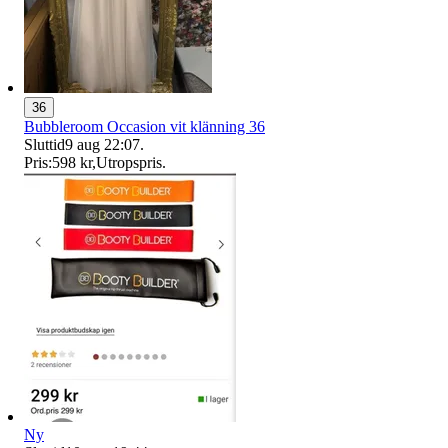
36
Bubbleroom Occasion vit klänning 36
Sluttid
9 aug 22:07
.
Pris:
598 kr
,
Utropspris
.
Ny