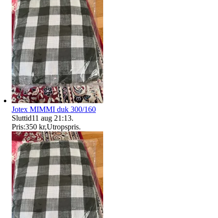
Jotex MIMMI duk 300/160
Sluttid
11 aug 21:13
.
Pris:
350 kr
,
Utropspris
.