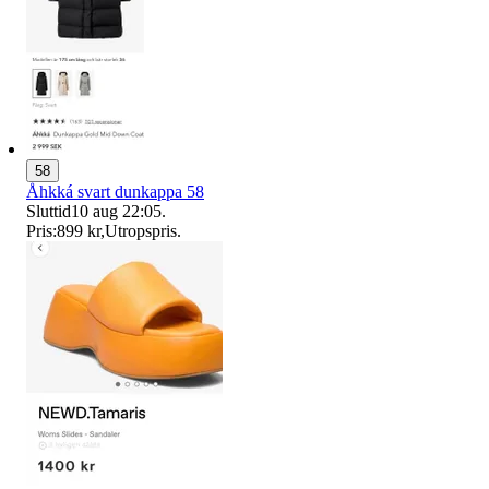
58
Åhkká svart dunkappa 58
Sluttid
10 aug 22:05
.
Pris:
899 kr
,
Utropspris
.