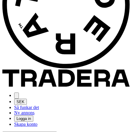
SEK
Så funkar det
Ny annons
Logga in
Skapa konto