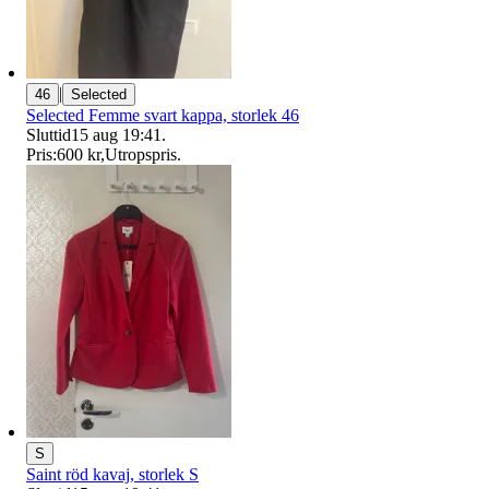
|
46
Selected
Selected Femme svart kappa, storlek 46
Sluttid
15 aug 19:41
.
Pris:
600 kr
,
Utropspris
.
S
Saint röd kavaj, storlek S