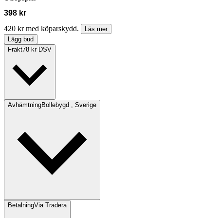
398 kr
420 kr med köparskydd.
Läs mer
Lägg bud
Frakt
78 kr DSV
Avhämtning
Bollebygd , Sverige
Betalning
Via Tradera