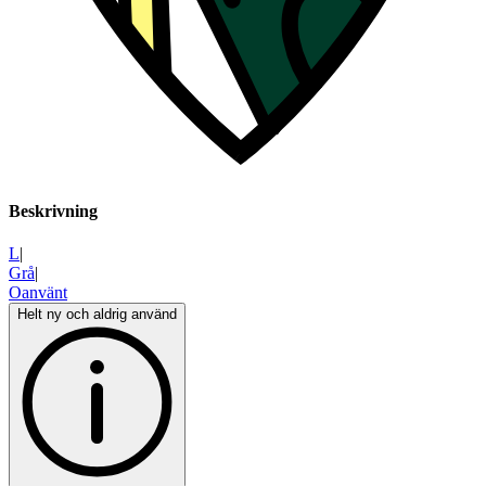
Beskrivning
L
|
Grå
|
Oanvänt
Helt ny och aldrig använd