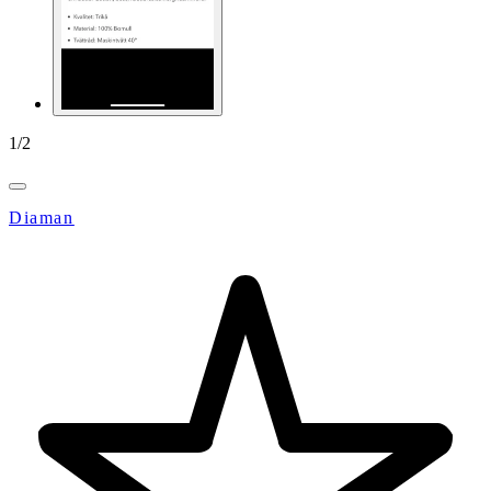
1
/
2
Diaman