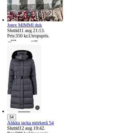
Jotex MIMMI duk
Sluttid
11 aug 21:13
.
Pris:
350 kr
,
Utropspris
.
54
Ahkka jacka mörkgrå 54
Sluttid
12 aug 19:42
.