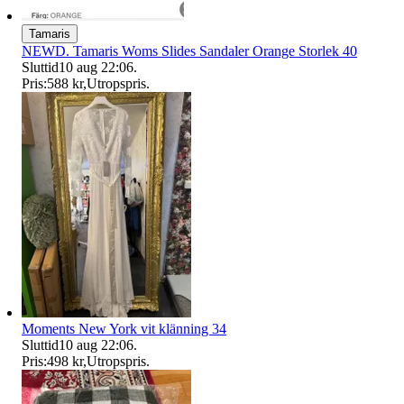
Tamaris
NEWD. Tamaris Woms Slides Sandaler Orange Storlek 40
Sluttid
10 aug 22:06
.
Pris:
588 kr
,
Utropspris
.
Moments New York vit klänning 34
Sluttid
10 aug 22:06
.
Pris:
498 kr
,
Utropspris
.