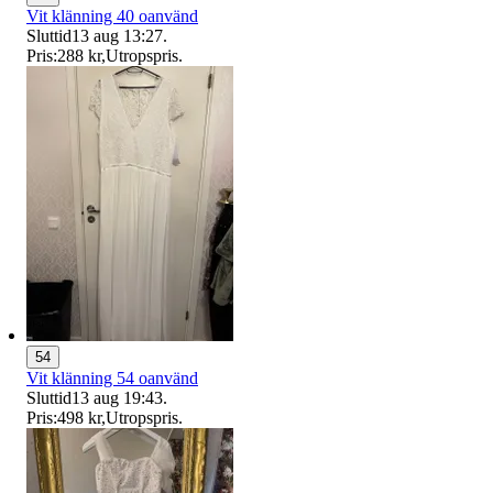
Vit klänning 40 oanvänd
Sluttid
13 aug 13:27
.
Pris:
288 kr
,
Utropspris
.
54
Vit klänning 54 oanvänd
Sluttid
13 aug 19:43
.
Pris:
498 kr
,
Utropspris
.