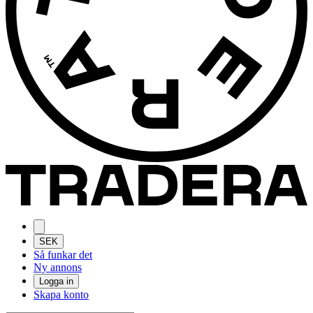
SEK
Så funkar det
Ny annons
Logga in
Skapa konto