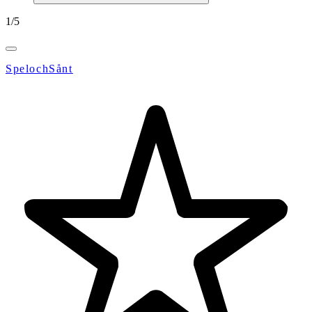
1
/
5
SpelochSånt