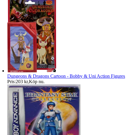
Dungeons & Dragons Cartoon - Bobby & Uni Action Figures
Pris:
203 kr
,
Köp nu
.