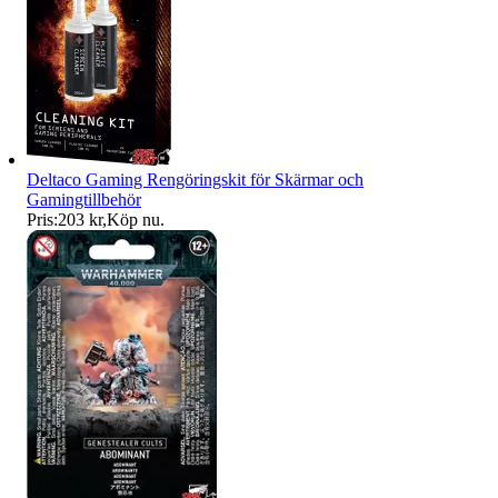
Deltaco Gaming Rengöringskit för Skärmar och
Gamingtillbehör
Pris:
203 kr
,
Köp nu
.