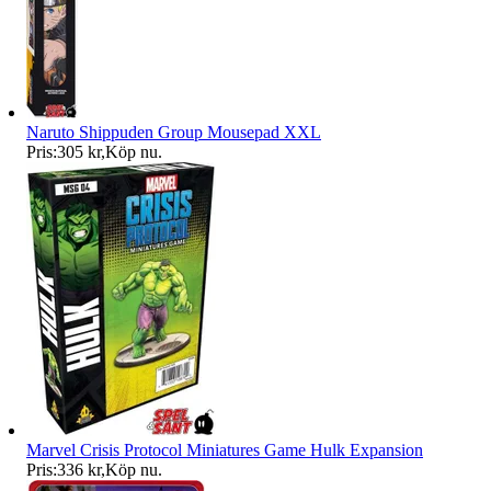
Naruto Shippuden Group Mousepad XXL
Pris:
305 kr
,
Köp nu
.
Marvel Crisis Protocol Miniatures Game Hulk Expansion
Pris:
336 kr
,
Köp nu
.