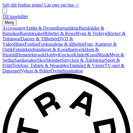
Sälj ditt fordon gratis! Läs mer om hur ->
Till innehållet
Meny
Accessoarer
Antikt & Design
Barnartiklar
Barnkläder &
Barnskor
Barnleksaker
Biljetter & Resor
Bygg & Verktyg
Böcker &
Tidningar
Datorer & Tillbehör
DVD &
Videofilmer
Fordon
Fordonsdelar & tillbehör
Foto, Kameror &
Optik
Frimärken
Handgjort & Konsthantverk
Hem &
Hushåll
Hemelektronik
Hobby
Klockor
Kläder
Konst
Musik
Mynt &
Sedlar
Samlarsaker
Skor
Skönhet
Smycken & Ädelstenar
Sport &
Fritid
Telefoni, Tablets & Wearables
Trädgård & Växter
TV-spel &
Datorspel
Vykort & Bilder
Övrigt
Inspiration