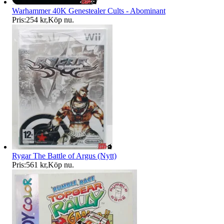
Warhammer 40K Genestealer Cults - Abominant
Pris:
254 kr
,
Köp nu
.
Rygar The Battle of Argus (Nytt)
Pris:
561 kr
,
Köp nu
.