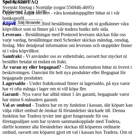
Visningar
988
Spel & Sånt FAQ
Svenskt företag i Norrtälje (orgnr:556946-4695)
Publicerad
7 aug 16:00
Öppet 364 dagar om året - våra kontaktuppgifter hittar ni i vår
butiksprofil.
Anmäl
Sälj liknande
Köpvillkor
- Genomförd beställning innebär att ni godkänner våra
köpvillkor som ni finner på i vår tradera butiks info sida.
Leverans
- Beställningar med Postnord leverans skickas från oss
varje vardag, beställningar med Schenker skickas måndag, onsdag,
fredag. Mer detaljerad information om leverans och stopptider finner
ni i våra köpvillkor.
Samfrakt
- Vi använder oss av enhetsfrakt, oavsett hur mycket ni
beställer betalar ni endast en frakt.
Är varan ny eller begagnad?
- Denna information hittar ni överst i
beskrivningen. Oanvänt för helt nya produkter eller Begagnat för
begagnade produkter.
Lagersaldo
- Under fraktkostnad finner ni lagersaldo, på nya varor
har vi ofta många i lager om ni vill köpa fler.
Garanti
- Nya varor har alltid minst 1 års garanti, begagnade varor
har minst 6 månaders garanti.
Val av ombud
- Tradera har en ny funktion i kassan, där köpare kan
välja vilket ombud de önskar få försändelser skickade till. Denna
funktion har Tradera tyvärr inte gjort fungerande för oss
företagssäljare som har system sammankopplade med Tradera,
därför kommer alla försändelser skickas till köparens ordinarie
ombud, oavsett om köparen gjort ett val i kassan hos Tradera. Om ni