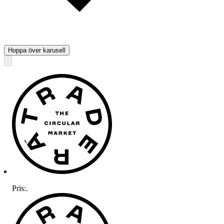
Hoppa över karusell
Pris:
.