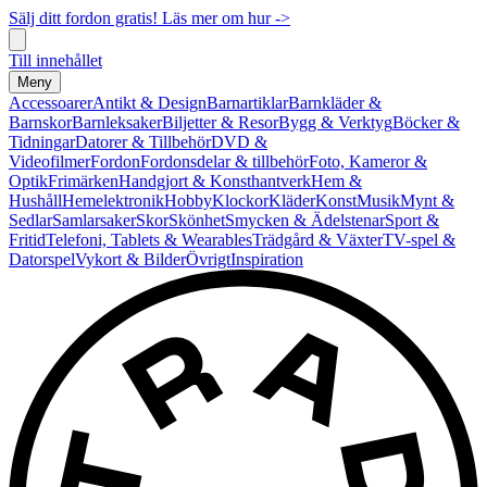
Sälj ditt fordon gratis! Läs mer om hur ->
Till innehållet
Meny
Accessoarer
Antikt & Design
Barnartiklar
Barnkläder &
Barnskor
Barnleksaker
Biljetter & Resor
Bygg & Verktyg
Böcker &
Tidningar
Datorer & Tillbehör
DVD &
Videofilmer
Fordon
Fordonsdelar & tillbehör
Foto, Kameror &
Optik
Frimärken
Handgjort & Konsthantverk
Hem &
Hushåll
Hemelektronik
Hobby
Klockor
Kläder
Konst
Musik
Mynt &
Sedlar
Samlarsaker
Skor
Skönhet
Smycken & Ädelstenar
Sport &
Fritid
Telefoni, Tablets & Wearables
Trädgård & Växter
TV-spel &
Datorspel
Vykort & Bilder
Övrigt
Inspiration