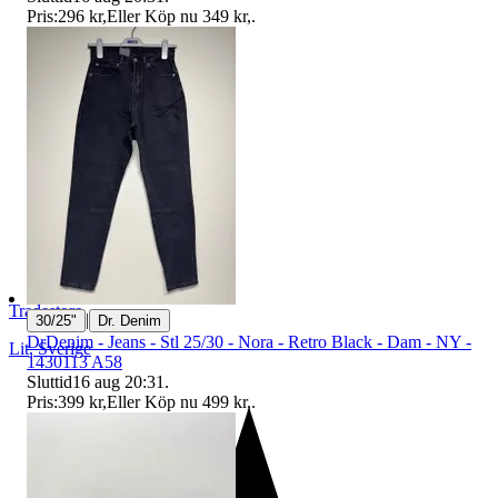
Pris:
296 kr
,
Eller Köp nu
349 kr
,
.
Tradestore
|
30/25"
Dr. Denim
DrDenim - Jeans - Stl 25/30 - Nora - Retro Black - Dam - NY -
Lit
,
Sverige
1430113 A58
Sluttid
16 aug 20:31
.
Pris:
399 kr
,
Eller Köp nu
499 kr
,
.