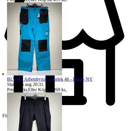
BLWR - Arbetsbyxor - storlek 46 - Dam - NY
Sluttid
16 aug 20:31
.
Pris:
224 kr
,
Eller Köp nu
269 kr
,
.
Företag