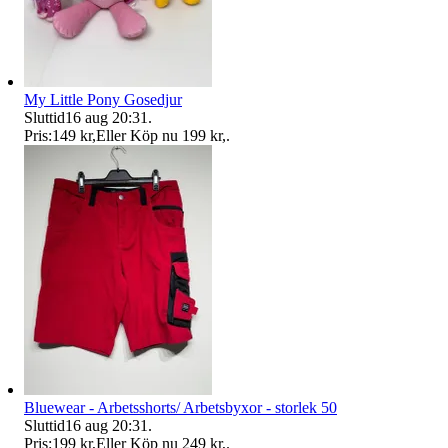
My Little Pony Gosedjur
Sluttid
16 aug 20:31
.
Pris:
149 kr
,
Eller Köp nu
199 kr
,
.
Bluewear - Arbetsshorts/ Arbetsbyxor - storlek 50
Sluttid
16 aug 20:31
.
Pris:
199 kr
,
Eller Köp nu
249 kr
,
.