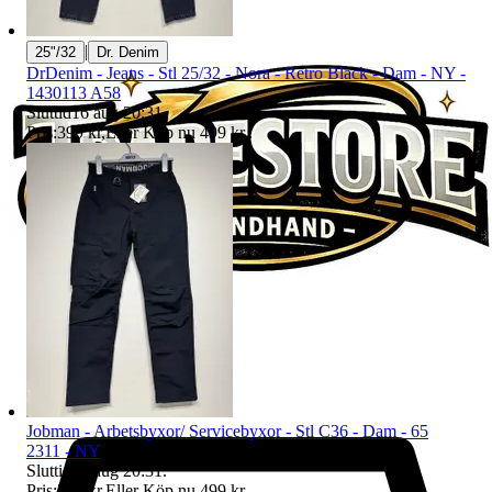
|
25"/32
Dr. Denim
DrDenim - Jeans - Stl 25/32 - Nora - Retro Black - Dam - NY -
1430113 A58
Sluttid
16 aug 20:31
.
Pris:
399 kr
,
Eller Köp nu
499 kr
,
.
Jobman - Arbetsbyxor/ Servicebyxor - Stl C36 - Dam - 65
2311 - NY
Sluttid
16 aug 20:31
.
Pris:
399 kr
,
Eller Köp nu
499 kr
,
.