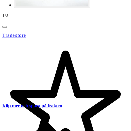
1
/
2
Tradestore
Köp mer och spara på frakten