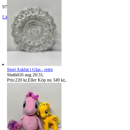
977 omdömen
Läs omdömen
Följ
Stort Askfat i Glas - retro
Sluttid
16 aug 20:31
.
Pris:
220 kr
,
Eller Köp nu
349 kr
,
.