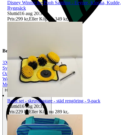
Disney Winnie the Pooh Samling - Eeyore, Klocka, Kudde,
Ryggsäck
Sluttid
16 aug 20:31
.
Pris:
299 kr
,
Eller Köp nu
349 kr
,
.
Beskrivning
3XL
|
Svart
|
Oanvänt
|
Woolpower
|
Merinoull
Helt ny och aldrig använd
Borst set - skruvdragare - städ rengöring - 9-pack
Sluttid
16 aug 20:31
.
Pris:
229 kr
,
Eller Köp nu
289 kr
,
.