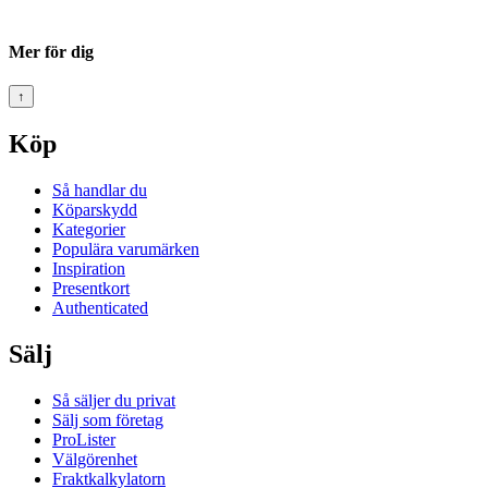
Mer för dig
↑
Köp
Så handlar du
Köparskydd
Kategorier
Populära varumärken
Inspiration
Presentkort
Authenticated
Sälj
Så säljer du privat
Sälj som företag
ProLister
Välgörenhet
Fraktkalkylatorn