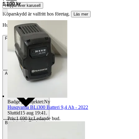
1 100 kr
Hoppa över karusell
Köparskydd är valfritt hos företag.
Läs mer
Hurru vann auktionen
Frakt
Från 64 kr
Avhämtning
Lit, Sverige
Badge på objektet:
Ny
Husqvarna BLi300 Batteri 9,4 Ah - 2022
Sluttid
15 aug 19:41
.
Pris:
1 690 kr
,
Ledande bud
.
Betalning
Via Tradera