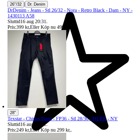
|
26"/32
Dr. Denim
DrDenim - Jeans - Stl 26/32 - Nora - Retro Black - Dam - NY -
1430113 A58
Sluttid
16 aug 20:31
.
Pris:
399 kr
,
Eller Köp nu
499 kr
,
.
28"
Texstar - Chinos Pants - FP36 - Stl 28/30 - HERR - NY
Sluttid
16 aug 20:31
.
Pris:
249 kr
,
Eller Köp nu
299 kr
,
.