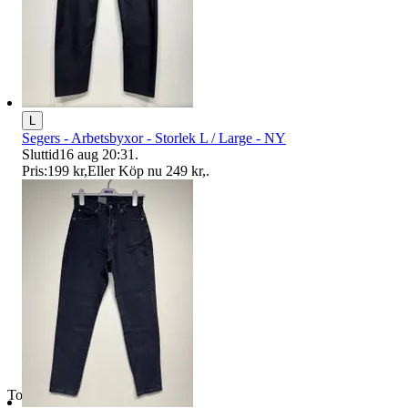
L
Segers - Arbetsbyxor - Storlek L / Large - NY
Sluttid
16 aug 20:31
.
Pris:
199 kr
,
Eller Köp nu
249 kr
,
.
Toppsäljare