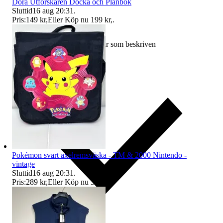
Dora Utforskaren Docka och Plånbok
Sluttid
16 aug 20:31
.
Pris:
149 kr
,
Eller Köp nu
199 kr
,
.
Ersättning om varan inte är som beskriven
Pokémon svart axelremsväska - TM & 2000 Nintendo -
vintage
Sluttid
16 aug 20:31
.
Pris:
289 kr
,
Eller Köp nu
349 kr
,
.