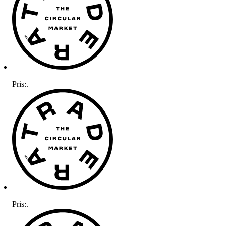
Pris:
.
Pris:
.