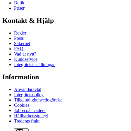
Butik
Priser
Kontakt & Hjälp
Regler
Press
Säkerhet
FAQ
Vad är nytt?
Kundservice
Integritetsinställningar
Information
Användaravtal
Integritetspolicy
Tillgänglighetsredogörelse
Cookies
Jobba på Tradera
Hållbarhetsstrategi
Traderas frakt