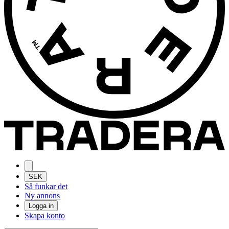
SEK
Så funkar det
Ny annons
Logga in
Skapa konto