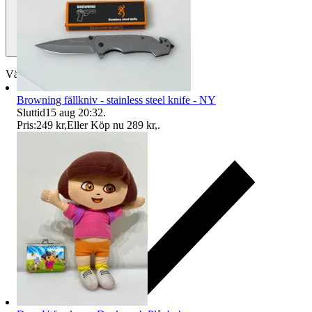
Välj till köparskydd
Browning fällkniv - stainless steel knife - NY
Sluttid
15 aug 20:32
.
Pris:
249 kr
,
Eller Köp nu
289 kr
,
.