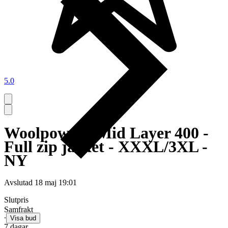
5.0
Woolpower - Mid Layer 400 -
Full zip jacket - XXXL/3XL -
NY
Avslutad
18 maj 19:01
Slutpris
Samfrakt
∙
Visa bud
7 dagar