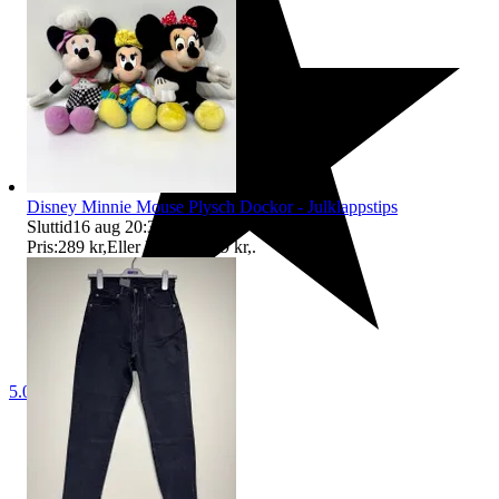
Disney Minnie Mouse Plysch Dockor - Julklappstips
Sluttid
16 aug 20:31
.
Pris:
289 kr
,
Eller Köp nu
319 kr
,
.
5.0