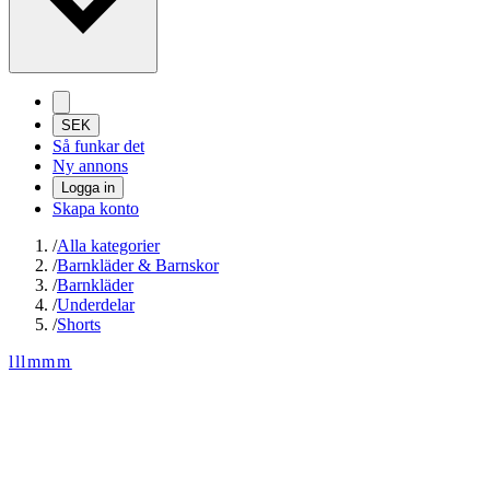
SEK
Så funkar det
Ny annons
Logga in
Skapa konto
/
Alla kategorier
/
Barnkläder & Barnskor
/
Barnkläder
/
Underdelar
/
Shorts
lllmmm