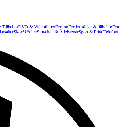
 Tillbehör
DVD & Videofilmer
Fordon
Fordonsdelar & tillbehör
Foto,
arsaker
Skor
Skönhet
Smycken & Ädelstenar
Sport & Fritid
Telefoni,