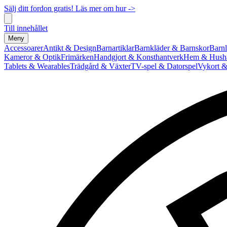
Sälj ditt fordon gratis! Läs mer om hur ->
Till innehållet
Meny
Accessoarer
Antikt & Design
Barnartiklar
Barnkläder & Barnskor
Barnl
Kameror & Optik
Frimärken
Handgjort & Konsthantverk
Hem & Hushå
Tablets & Wearables
Trädgård & Växter
TV-spel & Datorspel
Vykort &