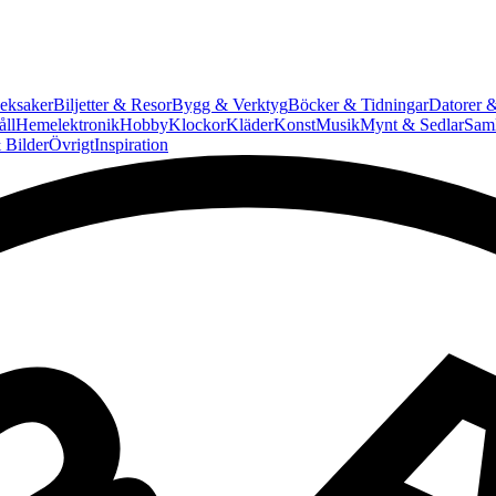
eksaker
Biljetter & Resor
Bygg & Verktyg
Böcker & Tidningar
Datorer &
ll
Hemelektronik
Hobby
Klockor
Kläder
Konst
Musik
Mynt & Sedlar
Saml
 Bilder
Övrigt
Inspiration