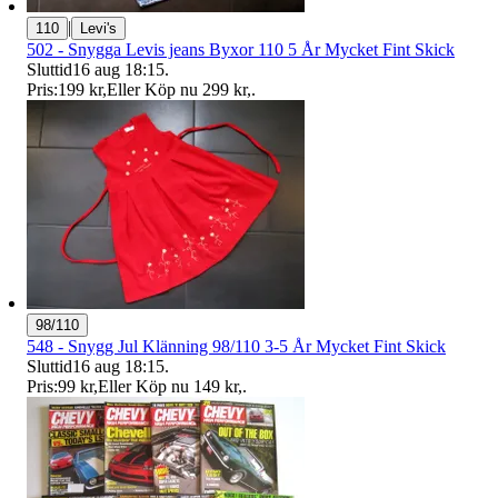
|
110
Levi's
502 - Snygga Levis jeans Byxor 110 5 År Mycket Fint Skick
Sluttid
16 aug 18:15
.
Pris:
199 kr
,
Eller Köp nu
299 kr
,
.
98/110
548 - Snygg Jul Klänning 98/110 3-5 År Mycket Fint Skick
Sluttid
16 aug 18:15
.
Pris:
99 kr
,
Eller Köp nu
149 kr
,
.