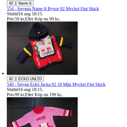
|
92
Name It
554 - Snygga Name It Byxor 92 Mycket Fint Skick
Sluttid
16 aug 18:15
.
Pris:
59 kr
,
Eller Köp nu
99 kr
,
.
|
92
ECKO UNLTD
540 - Snygg Eckö Jacka 92 18 Mån Mycket Fint Skick
Sluttid
16 aug 18:15
.
Pris:
99 kr
,
Eller Köp nu
199 kr
,
.