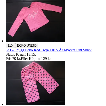
|
110
ECKO UNLTD
541 - Snygg Eckö Red Tröja 110 5 År Mycket Fint Skick
Sluttid
16 aug 18:15
.
Pris:
79 kr
,
Eller Köp nu
129 kr
,
.