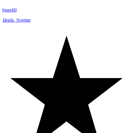
bjure60
Järpås
,
Sverige