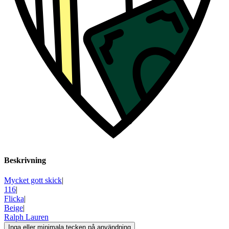
Beskrivning
Mycket gott skick
|
116
|
Flicka
|
Beige
|
Ralph Lauren
Inga eller minimala tecken på användning