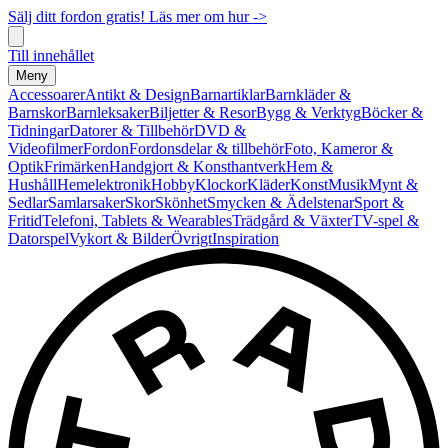
Sälj ditt fordon gratis! Läs mer om hur ->
Till innehållet
Meny
Accessoarer
Antikt & Design
Barnartiklar
Barnkläder &
Barnskor
Barnleksaker
Biljetter & Resor
Bygg & Verktyg
Böcker &
Tidningar
Datorer & Tillbehör
DVD &
Videofilmer
Fordon
Fordonsdelar & tillbehör
Foto, Kameror &
Optik
Frimärken
Handgjort & Konsthantverk
Hem &
Hushåll
Hemelektronik
Hobby
Klockor
Kläder
Konst
Musik
Mynt &
Sedlar
Samlarsaker
Skor
Skönhet
Smycken & Ädelstenar
Sport &
Fritid
Telefoni, Tablets & Wearables
Trädgård & Växter
TV-spel &
Datorspel
Vykort & Bilder
Övrigt
Inspiration