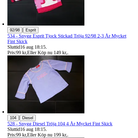
|
92/98
Esprit
534 - Snygg Esprit Tjock Stickad Tröja 92/98 2-3 År Mycket
Fint Skick
Sluttid
16 aug 18:15
.
Pris:
99 kr
,
Eller Köp nu
149 kr
,
.
|
104
Diesel
528 - Snygg Diesel Tröja 104 4 År Mycket Fint Skick
Sluttid
16 aug 18:15
.
Pris:
99 kr
,
Eller Köp nu
199 kr
,
.