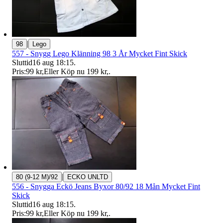
|
98
Lego
557 - Snygg Lego Klänning 98 3 År Mycket Fint Skick
Sluttid
16 aug 18:15
.
Pris:
99 kr
,
Eller Köp nu
199 kr
,
.
|
80 (9-12 M)/92
ECKO UNLTD
556 - Snygga Eckö Jeans Byxor 80/92 18 Mån Mycket Fint
Skick
Sluttid
16 aug 18:15
.
Pris:
99 kr
,
Eller Köp nu
199 kr
,
.