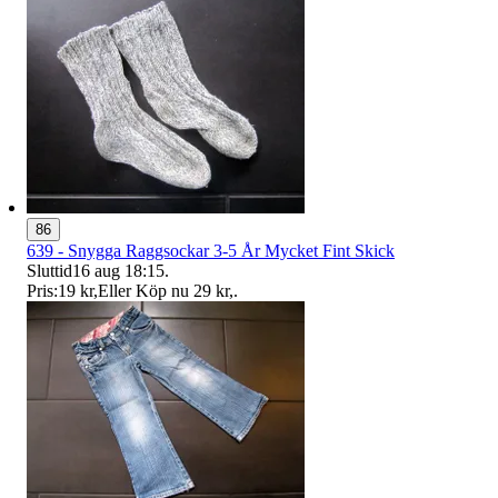
86
639 - Snygga Raggsockar 3-5 År Mycket Fint Skick
Sluttid
16 aug 18:15
.
Pris:
19 kr
,
Eller Köp nu
29 kr
,
.