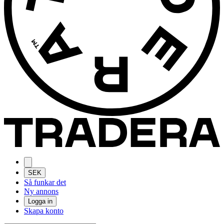
SEK
Så funkar det
Ny annons
Logga in
Skapa konto