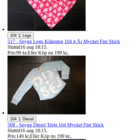
|
104
Lego
517 - Snygg Lego Klänning 104 4 År Mycket Fint Skick
Sluttid
16 aug 18:15
.
Pris:
99 kr
,
Eller Köp nu
199 kr
,
.
|
104
Diesel
508 - Snygg Diesel Tröja 104 Mycket Fint Skick
Sluttid
16 aug 18:15
.
Pris:
149 kr
,
Eller Köp nu
199 kr
,
.