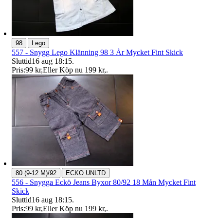
|
98
Lego
557 - Snygg Lego Klänning 98 3 År Mycket Fint Skick
Sluttid
16 aug 18:15
.
Pris:
99 kr
,
Eller Köp nu
199 kr
,
.
|
80 (9-12 M)/92
ECKO UNLTD
556 - Snygga Eckö Jeans Byxor 80/92 18 Mån Mycket Fint
Skick
Sluttid
16 aug 18:15
.
Pris:
99 kr
,
Eller Köp nu
199 kr
,
.