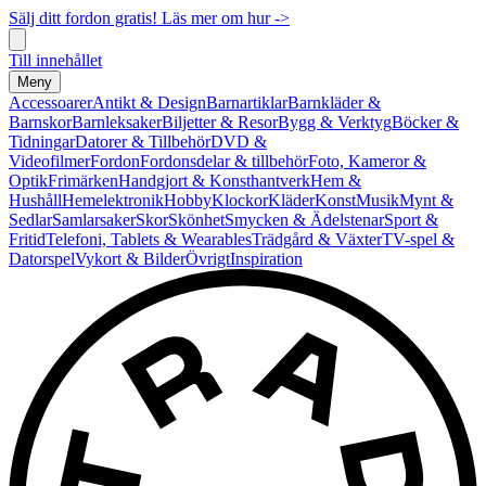
Sälj ditt fordon gratis! Läs mer om hur ->
Till innehållet
Meny
Accessoarer
Antikt & Design
Barnartiklar
Barnkläder &
Barnskor
Barnleksaker
Biljetter & Resor
Bygg & Verktyg
Böcker &
Tidningar
Datorer & Tillbehör
DVD &
Videofilmer
Fordon
Fordonsdelar & tillbehör
Foto, Kameror &
Optik
Frimärken
Handgjort & Konsthantverk
Hem &
Hushåll
Hemelektronik
Hobby
Klockor
Kläder
Konst
Musik
Mynt &
Sedlar
Samlarsaker
Skor
Skönhet
Smycken & Ädelstenar
Sport &
Fritid
Telefoni, Tablets & Wearables
Trädgård & Växter
TV-spel &
Datorspel
Vykort & Bilder
Övrigt
Inspiration