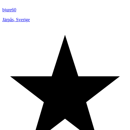
bjure60
Järpås
,
Sverige