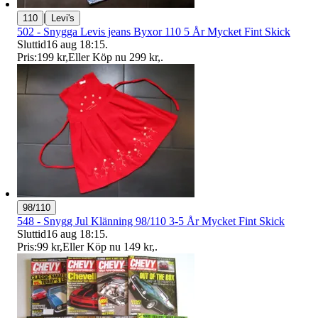
|
110
Levi's
502 - Snygga Levis jeans Byxor 110 5 År Mycket Fint Skick
Sluttid
16 aug 18:15
.
Pris:
199 kr
,
Eller Köp nu
299 kr
,
.
98/110
548 - Snygg Jul Klänning 98/110 3-5 År Mycket Fint Skick
Sluttid
16 aug 18:15
.
Pris:
99 kr
,
Eller Köp nu
149 kr
,
.