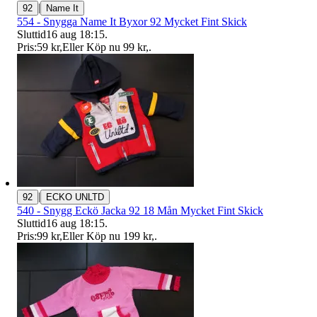
|
92
Name It
554 - Snygga Name It Byxor 92 Mycket Fint Skick
Sluttid
16 aug 18:15
.
Pris:
59 kr
,
Eller Köp nu
99 kr
,
.
|
92
ECKO UNLTD
540 - Snygg Eckö Jacka 92 18 Mån Mycket Fint Skick
Sluttid
16 aug 18:15
.
Pris:
99 kr
,
Eller Köp nu
199 kr
,
.