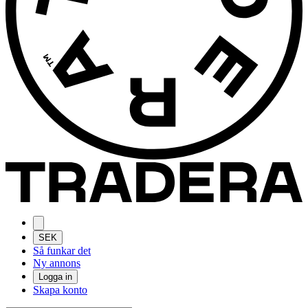
SEK
Så funkar det
Ny annons
Logga in
Skapa konto