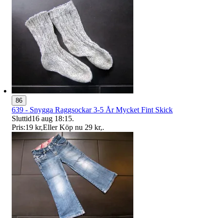
86
639 - Snygga Raggsockar 3-5 År Mycket Fint Skick
Sluttid
16 aug 18:15
.
Pris:
19 kr
,
Eller Köp nu
29 kr
,
.