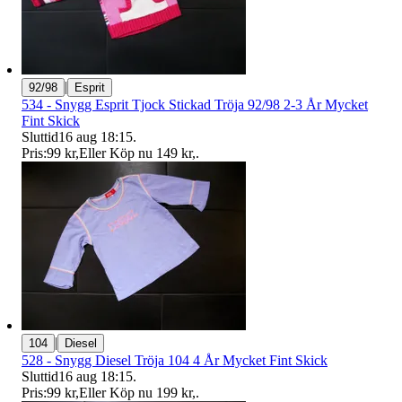
|
92/98
Esprit
534 - Snygg Esprit Tjock Stickad Tröja 92/98 2-3 År Mycket
Fint Skick
Sluttid
16 aug 18:15
.
Pris:
99 kr
,
Eller Köp nu
149 kr
,
.
|
104
Diesel
528 - Snygg Diesel Tröja 104 4 År Mycket Fint Skick
Sluttid
16 aug 18:15
.
Pris:
99 kr
,
Eller Köp nu
199 kr
,
.