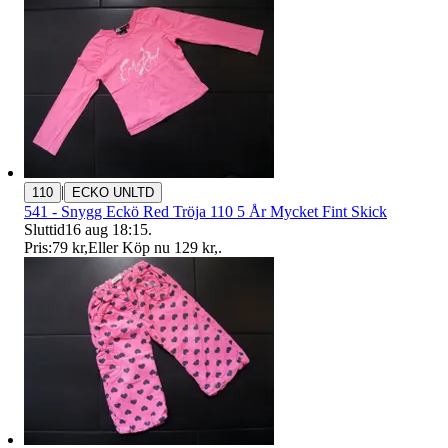
|
110
ECKO UNLTD
541 - Snygg Eckö Red Tröja 110 5 År Mycket Fint Skick
Sluttid
16 aug 18:15
.
Pris:
79 kr
,
Eller Köp nu
129 kr
,
.