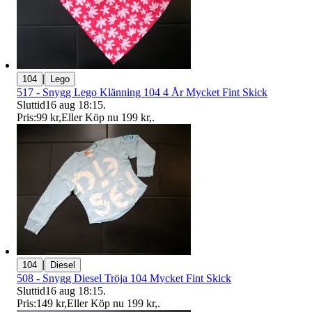
|
104
Lego
517 - Snygg Lego Klänning 104 4 År Mycket Fint Skick
Sluttid
16 aug 18:15
.
Pris:
99 kr
,
Eller Köp nu
199 kr
,
.
|
104
Diesel
508 - Snygg Diesel Tröja 104 Mycket Fint Skick
Sluttid
16 aug 18:15
.
Pris:
149 kr
,
Eller Köp nu
199 kr
,
.