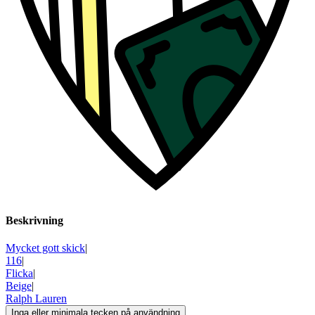
Beskrivning
Mycket gott skick
|
116
|
Flicka
|
Beige
|
Ralph Lauren
Inga eller minimala tecken på användning