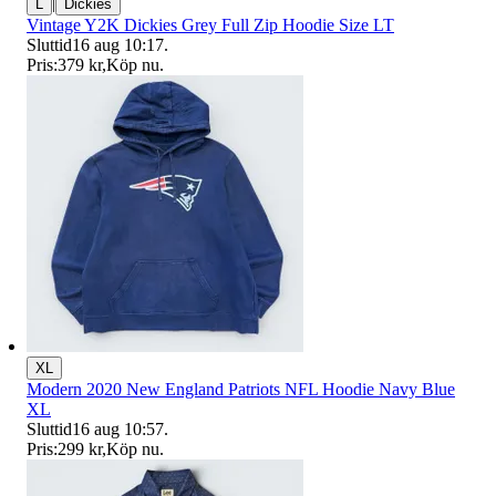
|
L
Dickies
Vintage Y2K Dickies Grey Full Zip Hoodie Size LT
Sluttid
16 aug 10:17
.
Pris:
379 kr
,
Köp nu
.
XL
Modern 2020 New England Patriots NFL Hoodie Navy Blue
XL
Sluttid
16 aug 10:57
.
Pris:
299 kr
,
Köp nu
.