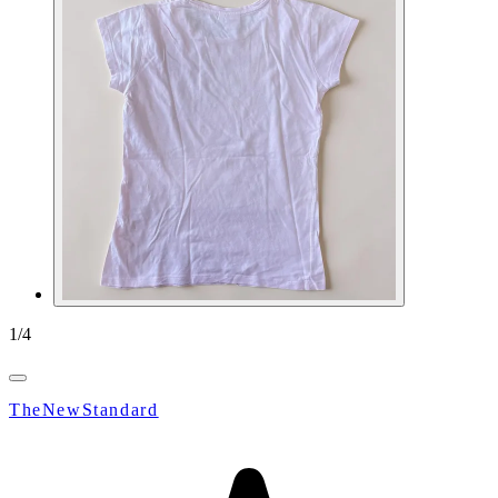
1
/
4
TheNewStandard