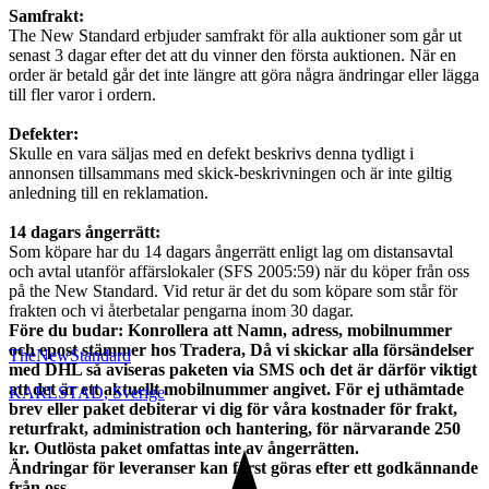
Samfrakt:
The New Standard erbjuder samfrakt för alla auktioner som går ut
senast 3 dagar efter det att du vinner den första auktionen. När en
order är betald går det inte längre att göra några ändringar eller lägga
till fler varor i ordern.
Defekter:
Skulle en vara säljas med en defekt beskrivs denna tydligt i
annonsen tillsammans med skick-beskrivningen och är inte giltig
anledning till en reklamation.
14 dagars ångerrätt:
Som köpare har du 14 dagars ångerrätt enligt lag om distansavtal
och avtal utanför affärslokaler (SFS 2005:59) när du köper från oss
på the New Standard. Vid retur är det du som köpare som står för
frakten och vi återbetalar pengarna inom 30 dagar.
Före du budar: Konrollera att Namn, adress, mobilnummer
och epost stämmer hos Tradera, Då vi skickar alla försändelser
TheNewStandard
med DHL så aviseras paketen via SMS och det är därför viktigt
att det är ett aktuellt mobilnummer angivet.
För ej uthämtade
KARLSTAD
,
Sverige
brev eller paket debiterar vi dig för våra kostnader för frakt,
returfrakt, administration och hantering, för närvarande 250
kr. Outlösta paket omfattas inte av ångerrätten.
Ändringar för leveranser kan först göras efter ett godkännande
från oss.