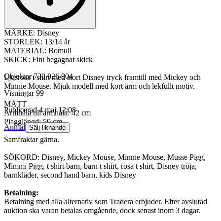
MÄRKE: Disney
STORLEK: 13/14 år
MATERIAL: Bomull
SKICK: Fint begagnat skick
Objektnr
730 026 904
Ljusrosa t shirt med stort Disney tryck framtill med Mickey och
Minnie Mouse. Mjuk modell med kort ärm och lekfullt motiv.
Visningar
99
MÅTT
Publicerad
4 maj 12:08
Armhåla till armhåla: 42 cm
Plagglängd: 59 cm
Anmäl
Sälj liknande
Samfraktar gärna.
SÖKORD: Disney, Mickey Mouse, Minnie Mouse, Musse Pigg,
Mimmi Pigg, t shirt barn, barn t shirt, rosa t shirt, Disney tröja,
barnkläder, second hand barn, kids Disney
Betalning:
Betalning med alla alternativ som Tradera erbjuder. Efter avslutad
auktion ska varan betalas omgående, dock senast inom 3 dagar.