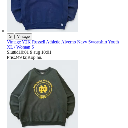
|
S
Vintage
Vintage Y2K Russell Athletic Alverno Navy Sweatshirt Youth
XL / Woman S
Sluttid
10:01
9 aug 10:01
.
Pris:
249 kr
,
Köp nu
.