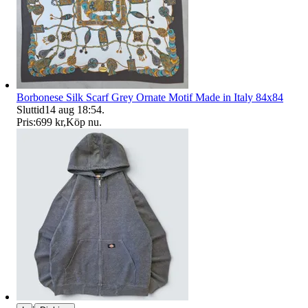
Borbonese Silk Scarf Grey Ornate Motif Made in Italy 84x84
Sluttid
14 aug 18:54
.
Pris:
699 kr
,
Köp nu
.