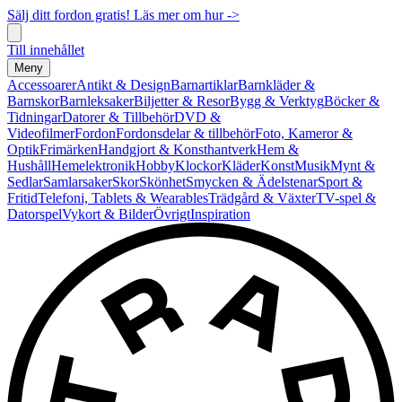
Sälj ditt fordon gratis! Läs mer om hur ->
Till innehållet
Meny
Accessoarer
Antikt & Design
Barnartiklar
Barnkläder &
Barnskor
Barnleksaker
Biljetter & Resor
Bygg & Verktyg
Böcker &
Tidningar
Datorer & Tillbehör
DVD &
Videofilmer
Fordon
Fordonsdelar & tillbehör
Foto, Kameror &
Optik
Frimärken
Handgjort & Konsthantverk
Hem &
Hushåll
Hemelektronik
Hobby
Klockor
Kläder
Konst
Musik
Mynt &
Sedlar
Samlarsaker
Skor
Skönhet
Smycken & Ädelstenar
Sport &
Fritid
Telefoni, Tablets & Wearables
Trädgård & Växter
TV-spel &
Datorspel
Vykort & Bilder
Övrigt
Inspiration