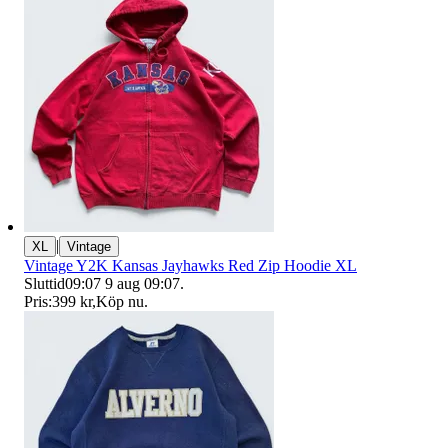
|
XL
Vintage
Vintage Y2K Kansas Jayhawks Red Zip Hoodie XL
Sluttid
09:07
9 aug 09:07
.
Pris:
399 kr
,
Köp nu
.