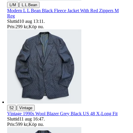
|
L/M
L.L.Bean
Modern L L Bean Black Fleece Jacket With Red Zippers M
Reg
Sluttid
10 aug 13:11
.
Pris:
299 kr
,
Köp nu
.
|
52
Vintage
Vintage 1990s Wool Blazer Grey Black US 48 X-Long Fit
Sluttid
11 aug 16:47
.
Pris:
599 kr
,
Köp nu
.