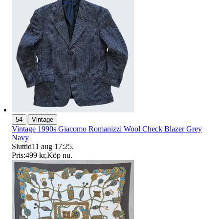
|
54
Vintage
Vintage 1990s Giacomo Romanizzi Wool Check Blazer Grey
Navy
Sluttid
11 aug 17:25
.
Pris:
499 kr
,
Köp nu
.