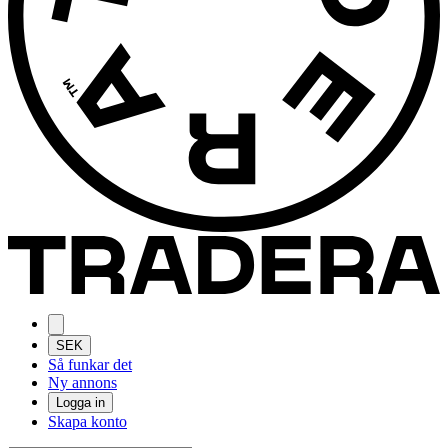
SEK
Så funkar det
Ny annons
Logga in
Skapa konto