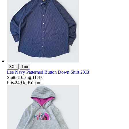
|
XXL
Lee
Lee Navy Patterned Button Down Shirt 2XB
Sluttid
16 aug 11:47
.
Pris:
249 kr
,
Köp nu
.