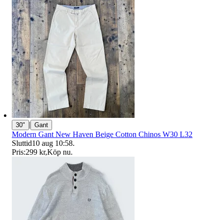
|
30"
Gant
Modern Gant New Haven Beige Cotton Chinos W30 L32
Sluttid
10 aug 10:58
.
Pris:
299 kr
,
Köp nu
.