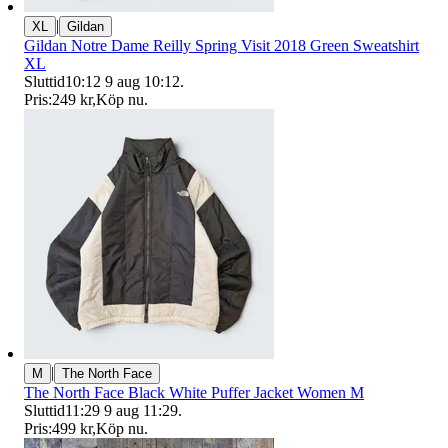
|
XL
Gildan
Gildan Notre Dame Reilly Spring Visit 2018 Green Sweatshirt
XL
Sluttid
10:12
9 aug 10:12
.
Pris:
249 kr
,
Köp nu
.
|
M
The North Face
The North Face Black White Puffer Jacket Women M
Sluttid
11:29
9 aug 11:29
.
Pris:
499 kr
,
Köp nu
.