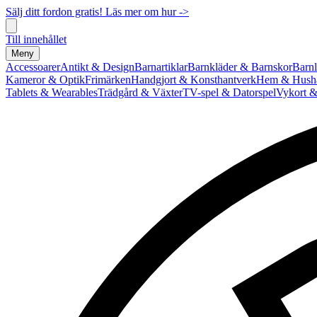
Sälj ditt fordon gratis! Läs mer om hur ->
Till innehållet
Meny
Accessoarer
Antikt & Design
Barnartiklar
Barnkläder & Barnskor
Barnl
Kameror & Optik
Frimärken
Handgjort & Konsthantverk
Hem & Hushå
Tablets & Wearables
Trädgård & Växter
TV-spel & Datorspel
Vykort &