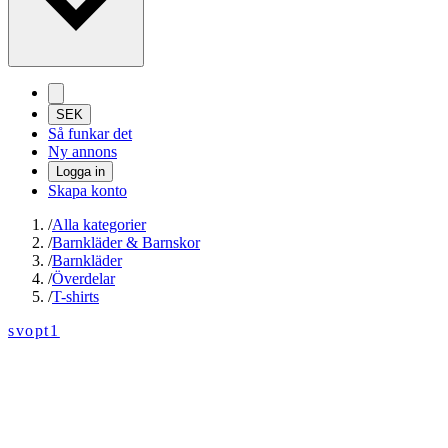
SEK
Så funkar det
Ny annons
Logga in
Skapa konto
/
Alla kategorier
/
Barnkläder & Barnskor
/
Barnkläder
/
Överdelar
/
T-shirts
svopt1