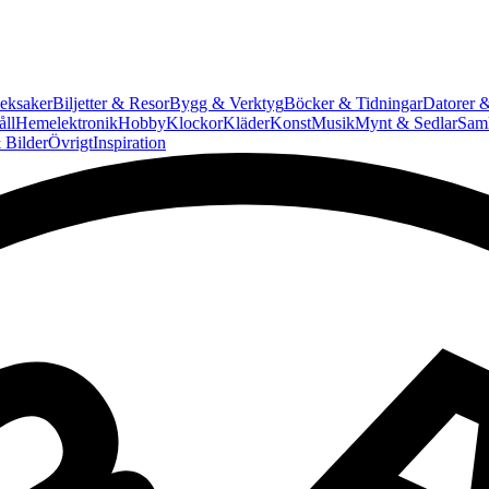
eksaker
Biljetter & Resor
Bygg & Verktyg
Böcker & Tidningar
Datorer &
ll
Hemelektronik
Hobby
Klockor
Kläder
Konst
Musik
Mynt & Sedlar
Saml
 Bilder
Övrigt
Inspiration