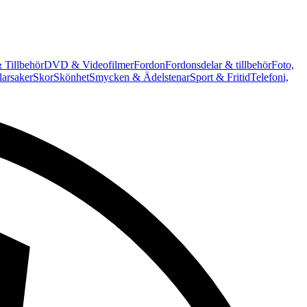
 Tillbehör
DVD & Videofilmer
Fordon
Fordonsdelar & tillbehör
Foto,
arsaker
Skor
Skönhet
Smycken & Ädelstenar
Sport & Fritid
Telefoni,