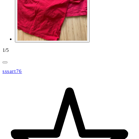
1
/
5
sssart76