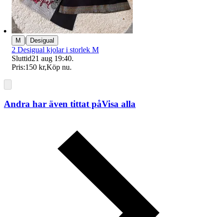
|
M
Desigual
2 Desigual kjolar i storlek M
Sluttid
21 aug 19:40
.
Pris:
150 kr
,
Köp nu
.
Andra har även tittat på
Visa alla