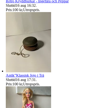
Retro Kryddburkar - Ingefära och Peppar
Sluttid
16 aug 16:32
.
Pris:
100 kr
,
Utropspris
.
Antik”Klassisk Jojo i Trä
Sluttid
16 aug 17:31
.
Pris:
100 kr
,
Utropspris
.