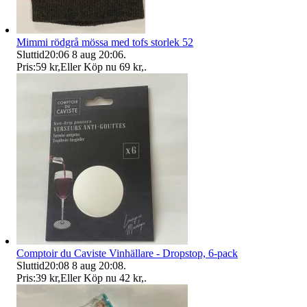
Mimmi rödgrå mössa med tofs storlek 52
Sluttid
20:06
8 aug 20:06
.
Pris:
59 kr
,
Eller Köp nu
69 kr
,
.
Comptoir du Caviste Vinhällare - Dropstop, 6-pack
Sluttid
20:08
8 aug 20:08
.
Pris:
39 kr
,
Eller Köp nu
42 kr
,
.