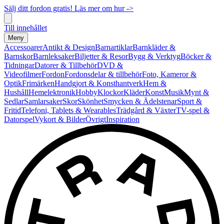
Sälj ditt fordon gratis! Läs mer om hur ->
Till innehållet
Meny
Accessoarer
Antikt & Design
Barnartiklar
Barnkläder &
Barnskor
Barnleksaker
Biljetter & Resor
Bygg & Verktyg
Böcker &
Tidningar
Datorer & Tillbehör
DVD &
Videofilmer
Fordon
Fordonsdelar & tillbehör
Foto, Kameror &
Optik
Frimärken
Handgjort & Konsthantverk
Hem &
Hushåll
Hemelektronik
Hobby
Klockor
Kläder
Konst
Musik
Mynt &
Sedlar
Samlarsaker
Skor
Skönhet
Smycken & Ädelstenar
Sport &
Fritid
Telefoni, Tablets & Wearables
Trädgård & Växter
TV-spel &
Datorspel
Vykort & Bilder
Övrigt
Inspiration