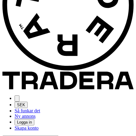
SEK
Så funkar det
Ny annons
Logga in
Skapa konto