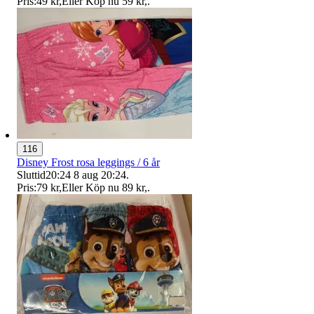
Pris:
49 kr
,
Eller Köp nu
59 kr
,
.
116
Disney Frost rosa leggings / 6 år
Sluttid
20:24
8 aug 20:24
.
Pris:
79 kr
,
Eller Köp nu
89 kr
,
.