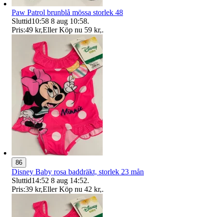
Paw Patrol brunblå mössa storlek 48
Sluttid
10:58
8 aug 10:58
.
Pris:
49 kr
,
Eller Köp nu
59 kr
,
.
86
Disney Baby rosa baddräkt, storlek 23 mån
Sluttid
14:52
8 aug 14:52
.
Pris:
39 kr
,
Eller Köp nu
42 kr
,
.