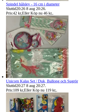
Spindel hålslev - 16 cm i diameter
Sluttid
20:26
8 aug 20:26
.
Pris:
42 kr
,
Eller Köp nu
46 kr
,
.
Unicorn Kalas Set / Duk, Ballong och Sugrör
Sluttid
20:27
8 aug 20:27
.
Pris:
109 kr
,
Eller Köp nu
119 kr
,
.