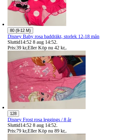
80 (9-12 M)
Disney Baby rosa baddräkt, storlek 12-18 mån
Sluttid
14:52
8 aug 14:52
.
Pris:
39 kr
,
Eller Köp nu
42 kr
,
.
128
Disney Frost rosa leggings / 8 år
Sluttid
14:52
8 aug 14:52
.
Pris:
79 kr
,
Eller Köp nu
89 kr
,
.