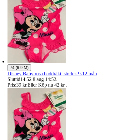
74 (6-9 M)
Disney Baby rosa baddräkt, storlek 9-12 mån
Sluttid
14:52
8 aug 14:52
.
Pris:
39 kr
,
Eller Köp nu
42 kr
,
.