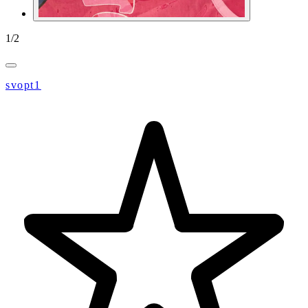
1
/
2
svopt1