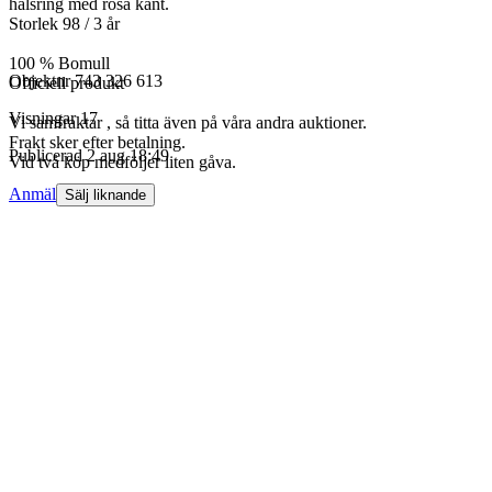
halsring med rosa kant.
Storlek 98 / 3 år
100 % Bomull
Objektnr
743 326 613
Officiell produkt
Visningar
17
Vi samfraktar , så titta även på våra andra auktioner.
Frakt sker efter betalning.
Publicerad
2 aug 18:49
Vid två köp medföljer liten gåva.
Anmäl
Sälj liknande