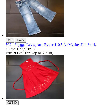
|
110
Levi's
502 - Snygga Levis jeans Byxor 110 5 År Mycket Fint Skick
Sluttid
16 aug 18:15
.
Pris:
199 kr
,
Eller Köp nu
299 kr
,
.
98/110