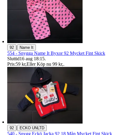
|
92
Name It
554 - Snygga Name It Byxor 92 Mycket Fint Skick
Sluttid
16 aug 18:15
.
Pris:
59 kr
,
Eller Köp nu
99 kr
,
.
|
92
ECKO UNLTD
540 - Snygg Eckö Jacka 92 18 Mån Mycket Fint Skick