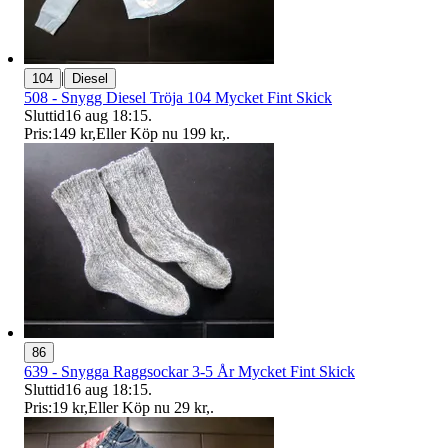
|
104
Diesel
508 - Snygg Diesel Tröja 104 Mycket Fint Skick
Sluttid
16 aug 18:15
.
Pris:
149 kr
,
Eller Köp nu
199 kr
,
.
86
639 - Snygga Raggsockar 3-5 År Mycket Fint Skick
Sluttid
16 aug 18:15
.
Pris:
19 kr
,
Eller Köp nu
29 kr
,
.