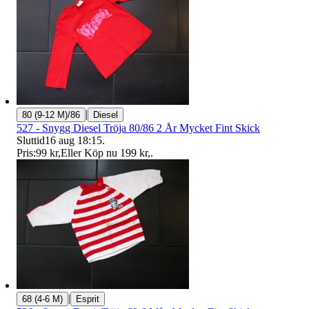
|
80 (9-12 M)/86
Diesel
527 - Snygg Diesel Tröja 80/86 2 År Mycket Fint Skick
Sluttid
16 aug 18:15
.
Pris:
99 kr
,
Eller Köp nu
199 kr
,
.
|
68 (4-6 M)
Esprit