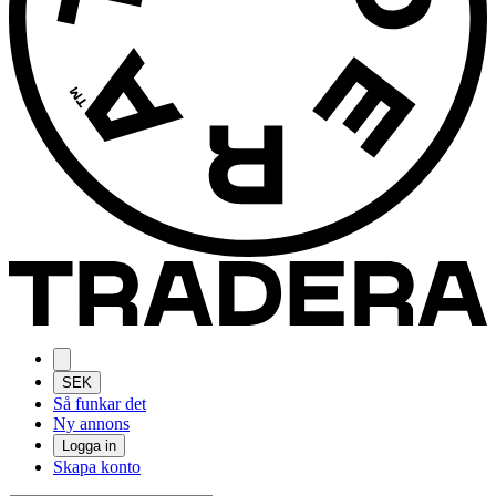
SEK
Så funkar det
Ny annons
Logga in
Skapa konto