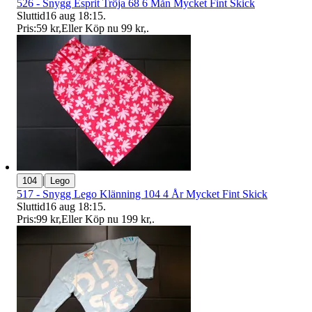
526 - Snygg Esprit Tröja 68 6 Mån Mycket Fint Skick
Sluttid
16 aug 18:15
.
Pris:
59 kr
,
Eller Köp nu
99 kr
,
.
|
104
Lego
517 - Snygg Lego Klänning 104 4 År Mycket Fint Skick
Sluttid
16 aug 18:15
.
Pris:
99 kr
,
Eller Köp nu
199 kr
,
.