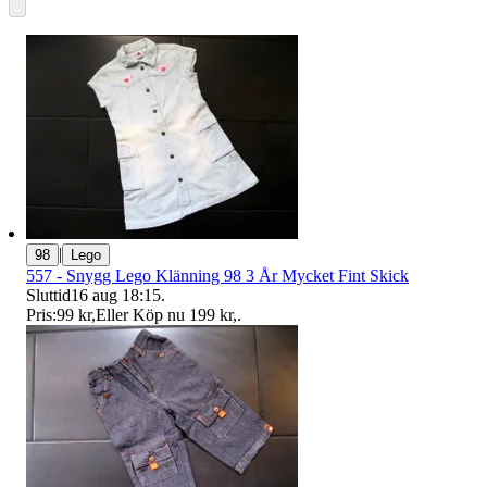
|
98
Lego
557 - Snygg Lego Klänning 98 3 År Mycket Fint Skick
Sluttid
16 aug 18:15
.
Pris:
99 kr
,
Eller Köp nu
199 kr
,
.