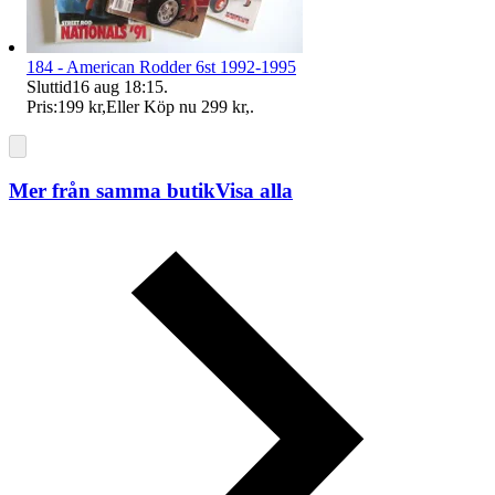
184 - American Rodder 6st 1992-1995
Sluttid
16 aug 18:15
.
Pris:
199 kr
,
Eller Köp nu
299 kr
,
.
Mer från samma butik
Visa alla