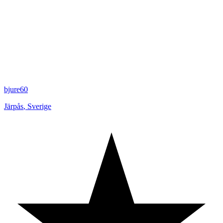
bjure60
Järpås
,
Sverige