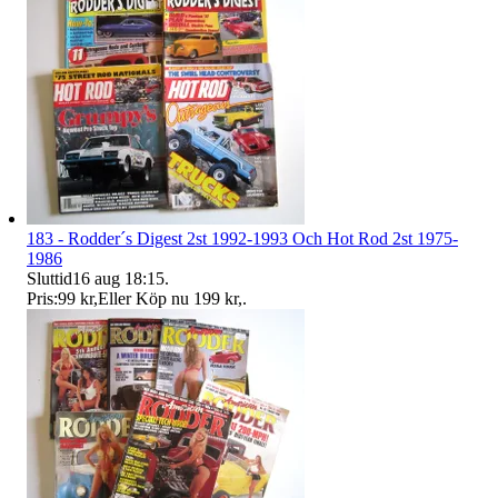
183 - Rodder´s Digest 2st 1992-1993 Och Hot Rod 2st 1975-
1986
Sluttid
16 aug 18:15
.
Pris:
99 kr
,
Eller Köp nu
199 kr
,
.