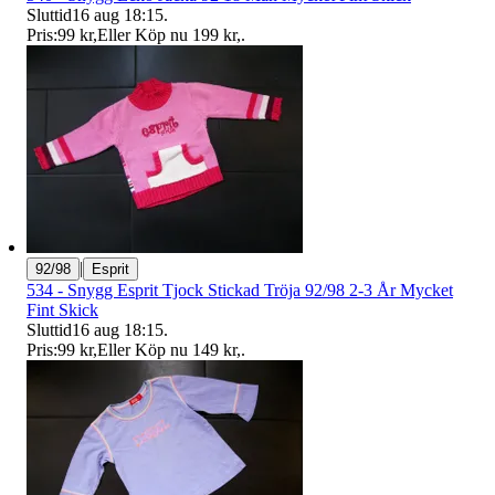
Sluttid
16 aug 18:15
.
Pris:
99 kr
,
Eller Köp nu
199 kr
,
.
|
92/98
Esprit
534 - Snygg Esprit Tjock Stickad Tröja 92/98 2-3 År Mycket
Fint Skick
Sluttid
16 aug 18:15
.
Pris:
99 kr
,
Eller Köp nu
149 kr
,
.