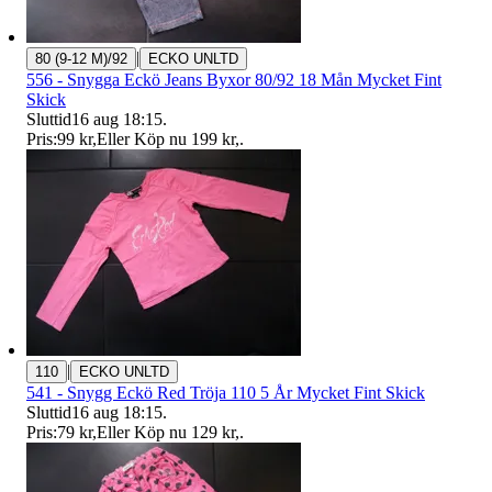
|
80 (9-12 M)/92
ECKO UNLTD
556 - Snygga Eckö Jeans Byxor 80/92 18 Mån Mycket Fint
Skick
Sluttid
16 aug 18:15
.
Pris:
99 kr
,
Eller Köp nu
199 kr
,
.
|
110
ECKO UNLTD
541 - Snygg Eckö Red Tröja 110 5 År Mycket Fint Skick
Sluttid
16 aug 18:15
.
Pris:
79 kr
,
Eller Köp nu
129 kr
,
.