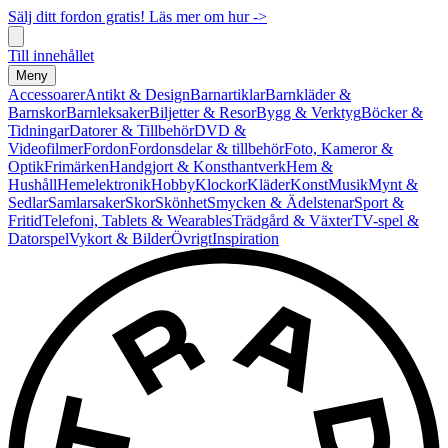
Sälj ditt fordon gratis! Läs mer om hur ->
Till innehållet
Meny
Accessoarer
Antikt & Design
Barnartiklar
Barnkläder &
Barnskor
Barnleksaker
Biljetter & Resor
Bygg & Verktyg
Böcker &
Tidningar
Datorer & Tillbehör
DVD &
Videofilmer
Fordon
Fordonsdelar & tillbehör
Foto, Kameror &
Optik
Frimärken
Handgjort & Konsthantverk
Hem &
Hushåll
Hemelektronik
Hobby
Klockor
Kläder
Konst
Musik
Mynt &
Sedlar
Samlarsaker
Skor
Skönhet
Smycken & Ädelstenar
Sport &
Fritid
Telefoni, Tablets & Wearables
Trädgård & Växter
TV-spel &
Datorspel
Vykort & Bilder
Övrigt
Inspiration