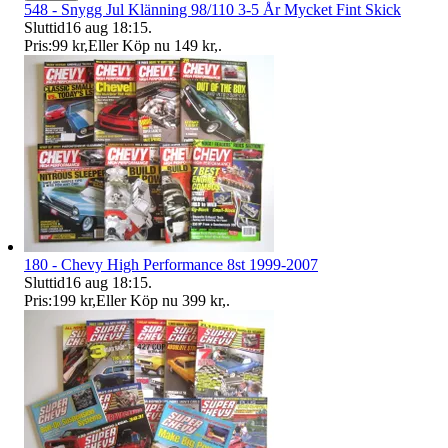
548 - Snygg Jul Klänning 98/110 3-5 År Mycket Fint Skick
Sluttid
16 aug 18:15
.
Pris:
99 kr
,
Eller Köp nu
149 kr
,
.
180 - Chevy High Performance 8st 1999-2007
Sluttid
16 aug 18:15
.
Pris:
199 kr
,
Eller Köp nu
399 kr
,
.