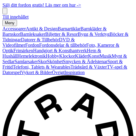
Sälj ditt fordon gratis! Läs mer om hur ->
Till innehållet
Meny
Accessoarer
Antikt & Design
Barnartiklar
Barnkläder &
Barnskor
Barnleksaker
Biljetter & Resor
Bygg & Verktyg
Böcker &
Tidningar
Datorer & Tillbehör
DVD &
Videofilmer
Fordon
Fordonsdelar & tillbehör
Foto, Kameror &
Optik
Frimärken
Handgjort & Konsthantverk
Hem &
Hushåll
Hemelektronik
Hobby
Klockor
Kläder
Konst
Musik
Mynt &
Sedlar
Samlarsaker
Skor
Skönhet
Smycken & Ädelstenar
Sport &
Fritid
Telefoni, Tablets & Wearables
Trädgård & Växter
TV-spel &
Datorspel
Vykort & Bilder
Övrigt
Inspiration