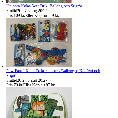
Unicorn Kalas Set / Duk, Ballong och Sugrör
Sluttid
20:27
8 aug 20:27
.
Pris:
109 kr
,
Eller Köp nu
119 kr
,
.
Paw Patrol Kalas Dekorationer / Ballonger, Konfetti och
Sugrör
Sluttid
20:27
8 aug 20:27
.
Pris:
79 kr
,
Eller Köp nu
85 kr
,
.