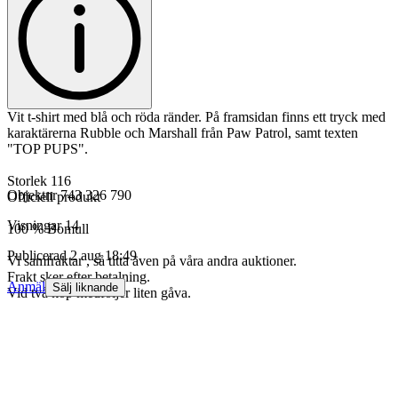
Vit t-shirt med blå och röda ränder. På framsidan finns ett tryck med
karaktärerna Rubble och Marshall från Paw Patrol, samt texten
"TOP PUPS".
Storlek 116
Objektnr
743 326 790
Officiell produkt
Visningar
14
100 % Bomull
Publicerad
2 aug 18:49
Vi samfraktar , så titta även på våra andra auktioner.
Frakt sker efter betalning.
Anmäl
Sälj liknande
Vid två köp medföljer liten gåva.