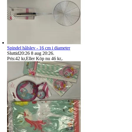
Spindel hålslev - 16 cm i diameter
Sluttid
20:26
8 aug 20:26
.
Pris:
42 kr
,
Eller Köp nu
46 kr
,
.