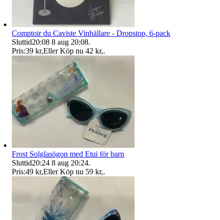
Comptoir du Caviste Vinhällare - Dropstop, 6-pack
Sluttid
20:08
8 aug 20:08
.
Pris:
39 kr
,
Eller Köp nu
42 kr
,
.
Frost Solglasögon med Etui för barn
Sluttid
20:24
8 aug 20:24
.
Pris:
49 kr
,
Eller Köp nu
59 kr
,
.