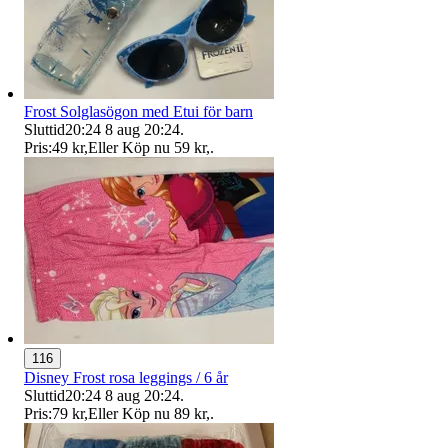
Frost Solglasögon med Etui för barn
Sluttid
20:24
8 aug 20:24
.
Pris:
49 kr
,
Eller Köp nu
59 kr
,
.
116
Disney Frost rosa leggings / 6 år
Sluttid
20:24
8 aug 20:24
.
Pris:
79 kr
,
Eller Köp nu
89 kr
,
.