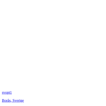
svopt1
Borås
,
Sverige