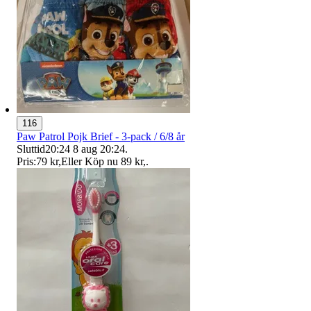
116
Paw Patrol Pojk Brief - 3-pack / 6/8 år
Sluttid
20:24
8 aug 20:24
.
Pris:
79 kr
,
Eller Köp nu
89 kr
,
.