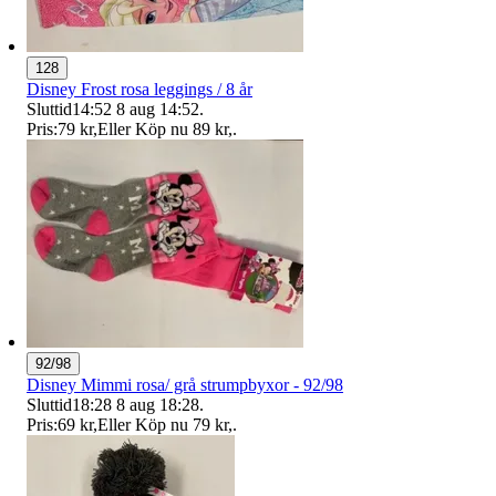
128
Disney Frost rosa leggings / 8 år
Sluttid
14:52
8 aug 14:52
.
Pris:
79 kr
,
Eller Köp nu
89 kr
,
.
92/98
Disney Mimmi rosa/ grå strumpbyxor - 92/98
Sluttid
18:28
8 aug 18:28
.
Pris:
69 kr
,
Eller Köp nu
79 kr
,
.