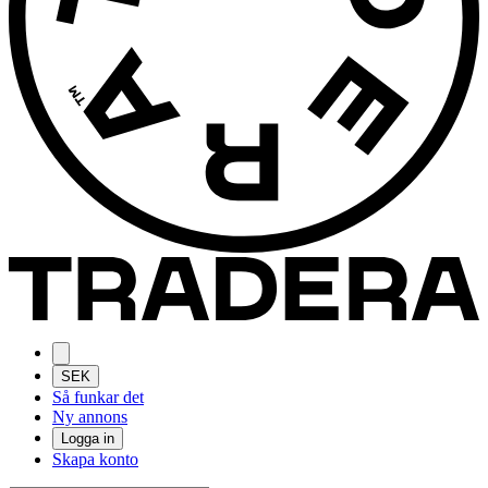
SEK
Så funkar det
Ny annons
Logga in
Skapa konto