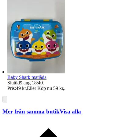
Baby Shark matlåda
Sluttid
9 aug 18:40
.
Pris:
49 kr
,
Eller Köp nu
59 kr
,
.
Mer från samma butik
Visa alla