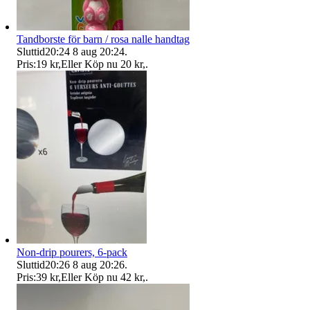
Tandborste för barn / rosa nalle handtag
Sluttid
20:24
8 aug 20:24
.
Pris:
19 kr
,
Eller Köp nu
20 kr
,
.
Non-drip pourers, 6-pack
Sluttid
20:26
8 aug 20:26
.
Pris:
39 kr
,
Eller Köp nu
42 kr
,
.