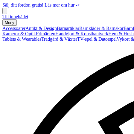
Sälj ditt fordon gratis! Läs mer om hur ->
Till innehållet
Meny
Accessoarer
Antikt & Design
Barnartiklar
Barnkläder & Barnskor
Barnl
Kameror & Optik
Frimärken
Handgjort & Konsthantverk
Hem & Hushå
Tablets & Wearables
Trädgård & Växter
TV-spel & Datorspel
Vykort &