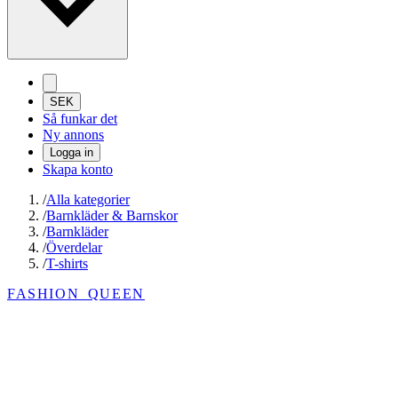
SEK
Så funkar det
Ny annons
Logga in
Skapa konto
/
Alla kategorier
/
Barnkläder & Barnskor
/
Barnkläder
/
Överdelar
/
T-shirts
FASHION_QUEEN