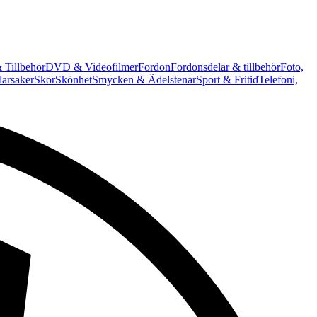
 Tillbehör
DVD & Videofilmer
Fordon
Fordonsdelar & tillbehör
Foto,
arsaker
Skor
Skönhet
Smycken & Ädelstenar
Sport & Fritid
Telefoni,