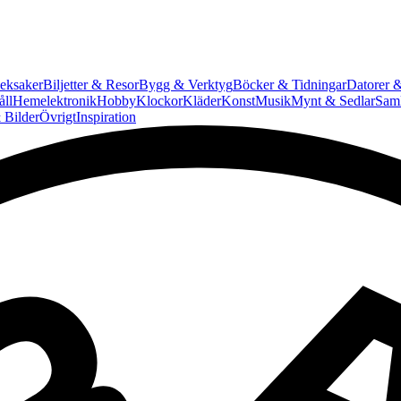
eksaker
Biljetter & Resor
Bygg & Verktyg
Böcker & Tidningar
Datorer &
ll
Hemelektronik
Hobby
Klockor
Kläder
Konst
Musik
Mynt & Sedlar
Saml
 Bilder
Övrigt
Inspiration