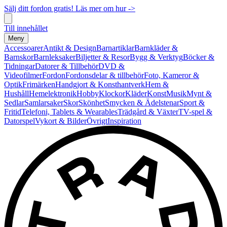
Sälj ditt fordon gratis! Läs mer om hur ->
Till innehållet
Meny
Accessoarer
Antikt & Design
Barnartiklar
Barnkläder &
Barnskor
Barnleksaker
Biljetter & Resor
Bygg & Verktyg
Böcker &
Tidningar
Datorer & Tillbehör
DVD &
Videofilmer
Fordon
Fordonsdelar & tillbehör
Foto, Kameror &
Optik
Frimärken
Handgjort & Konsthantverk
Hem &
Hushåll
Hemelektronik
Hobby
Klockor
Kläder
Konst
Musik
Mynt &
Sedlar
Samlarsaker
Skor
Skönhet
Smycken & Ädelstenar
Sport &
Fritid
Telefoni, Tablets & Wearables
Trädgård & Växter
TV-spel &
Datorspel
Vykort & Bilder
Övrigt
Inspiration