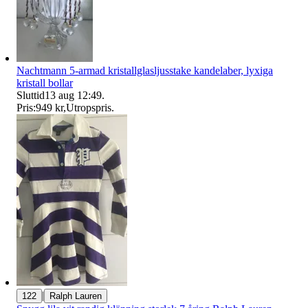
Nachtmann 5-armad kristallglasljusstake kandelaber, lyxiga
kristall bollar
Sluttid
13 aug 12:49
.
Pris:
949 kr
,
Utropspris
.
|
122
Ralph Lauren