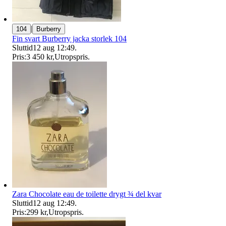
|
104
Burberry
Fin svart Burberry jacka storlek 104
Sluttid
12 aug 12:49
.
Pris:
3 450 kr
,
Utropspris
.
Zara Chocolate eau de toilette drygt ¾ del kvar
Sluttid
12 aug 12:49
.
Pris:
299 kr
,
Utropspris
.