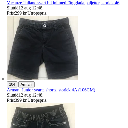
Vacanze Italiane svart bikini med färgglada paljetter, storlek 46
Sluttid
12 aug 12:48
.
Pris:
299 kr
,
Utropspris
.
|
104
Armani
Armani Junior svarta shorts, storlek 4A (106CM)
Sluttid
12 aug 12:48
.
Pris:
399 kr
,
Utropspris
.