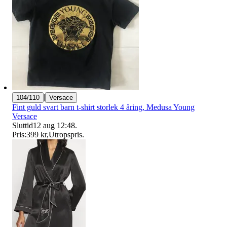
|
104/110
Versace
Fint guld svart barn t-shirt storlek 4 åring, Medusa Young
Versace
Sluttid
12 aug 12:48
.
Pris:
399 kr
,
Utropspris
.