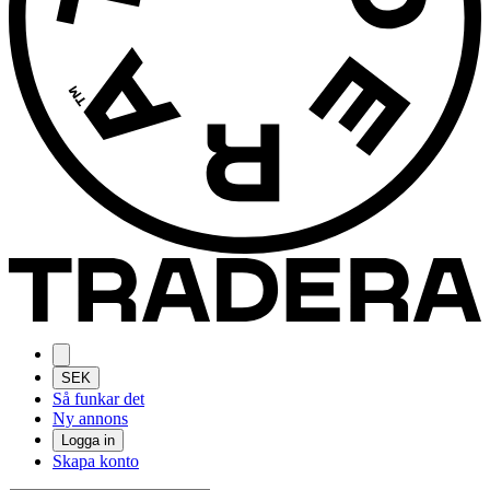
SEK
Så funkar det
Ny annons
Logga in
Skapa konto