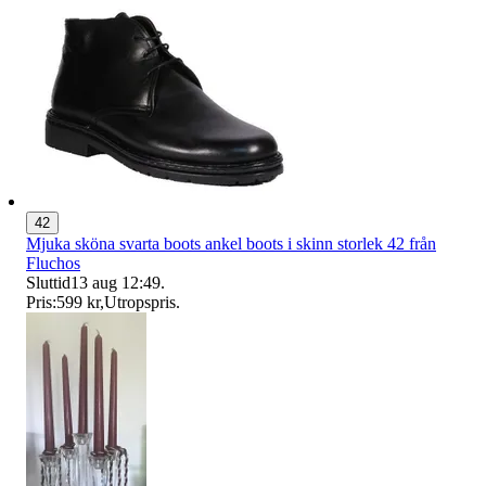
42
Mjuka sköna svarta boots ankel boots i skinn storlek 42 från
Fluchos
Sluttid
13 aug 12:49
.
Pris:
599 kr
,
Utropspris
.