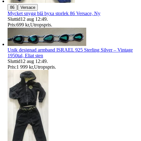
|
86
Versace
Mycket snygg blå byxa storlek 86 Versace, Ny
Sluttid
12 aug 12:49
.
Pris:
699 kr
,
Utropspris
.
Unik designad armband ISRAEL 925 Sterling Silver – Vintage
1950tal, Eliat sten
Sluttid
12 aug 12:49
.
Pris:
1 999 kr
,
Utropspris
.