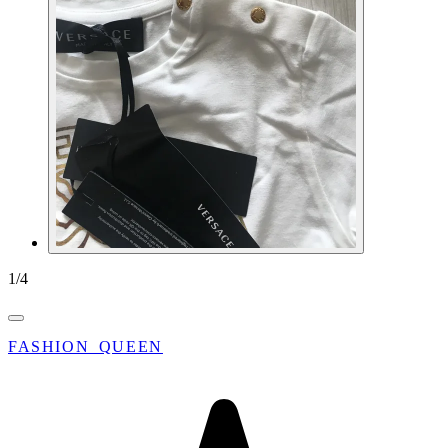
1
/
4
FASHION_QUEEN