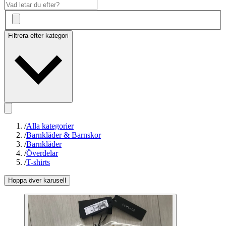
Filtrera efter kategori
/
Alla kategorier
/
Barnkläder & Barnskor
/
Barnkläder
/
Överdelar
/
T-shirts
Hoppa över karusell