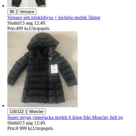
|
98
Versace
Versace sett mjukisbyxa + luvtröja storlek 3åring
Sluttid
13 aug 12:49
.
Pris:
499 kr
,
Utropspris
.
|
116/122
Moncler
Super snygg vinterjacka storlek 6 åring från Moncler, helt ny
Sluttid
13 aug 12:49
.
Pris:
8 999 kr
,
Utropspris
.