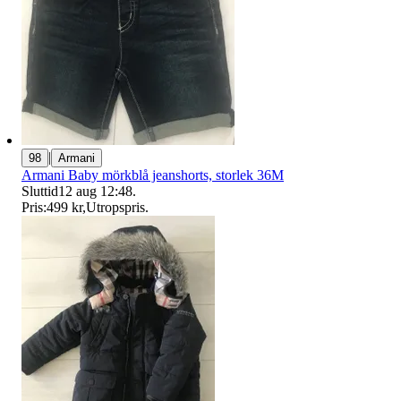
|
98
Armani
Armani Baby mörkblå jeanshorts, storlek 36M
Sluttid
12 aug 12:48
.
Pris:
499 kr
,
Utropspris
.