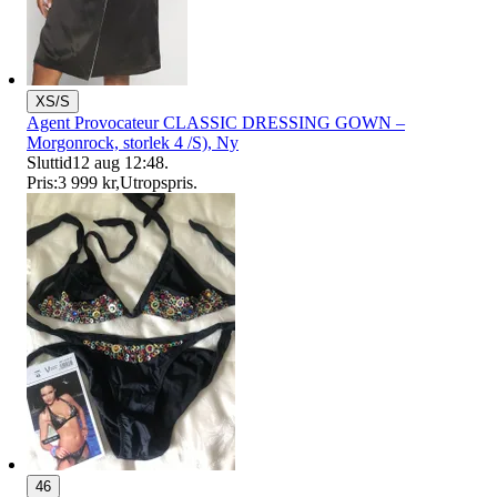
XS/S
Agent Provocateur CLASSIC DRESSING GOWN –
Morgonrock, storlek 4 /S), Ny
Sluttid
12 aug 12:48
.
Pris:
3 999 kr
,
Utropspris
.
46