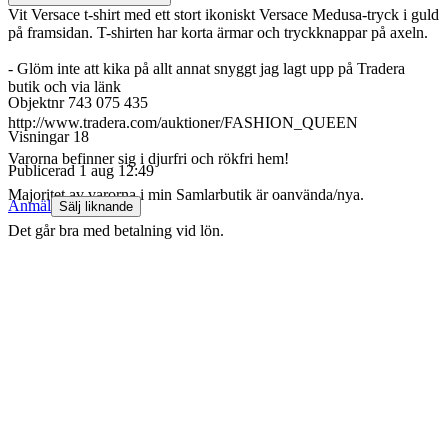
Vit Versace t-shirt med ett stort ikoniskt Versace Medusa-tryck i guld
på framsidan. T-shirten har korta ärmar och tryckknappar på axeln.
- Glöm inte att kika på allt annat snyggt jag lagt upp på Tradera
butik och via länk
Objektnr
743 075 435
http://www.tradera.com/auktioner/FASHION_QUEEN
Visningar
18
Varorna befinner sig i djurfri och rökfri hem!
Publicerad
1 aug 12:49
Majoritet av varorna i min Samlarbutik är oanvända/nya.
Anmäl
Sälj liknande
Det går bra med betalning vid lön.