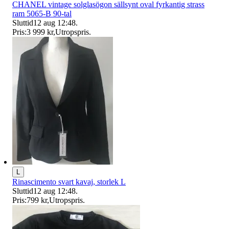
CHANEL vintage solglasögon sällsynt oval fyrkantig strass
ram 5065-B 90-tal
Sluttid
12 aug 12:48
.
Pris:
3 999 kr
,
Utropspris
.
L
Rinascimento svart kavaj, storlek L
Sluttid
12 aug 12:48
.
Pris:
799 kr
,
Utropspris
.