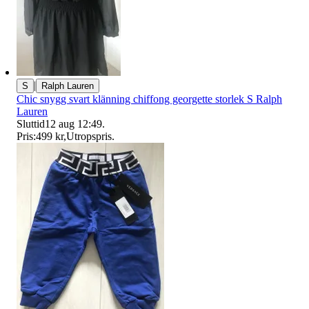
|
S
Ralph Lauren
Chic snygg svart klänning chiffong georgette storlek S Ralph
Lauren
Sluttid
12 aug 12:49
.
Pris:
499 kr
,
Utropspris
.