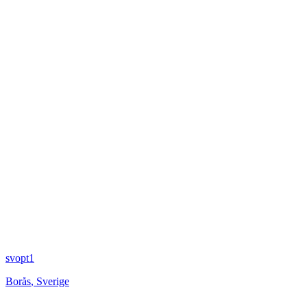
svopt1
Borås
,
Sverige