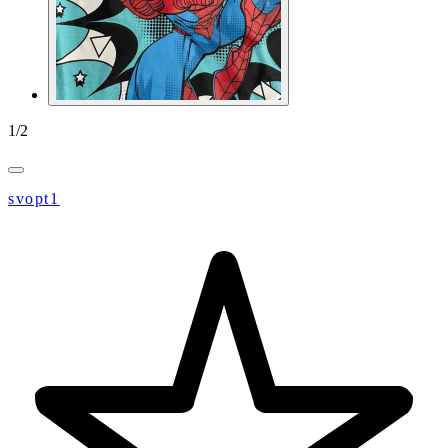
1
/
2
svopt1