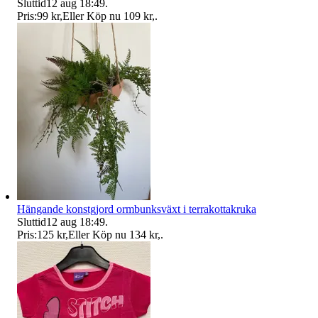
Sluttid
12 aug 18:49
.
Pris:
99 kr
,
Eller Köp nu
109 kr
,
.
Hängande konstgjord ormbunksväxt i terrakottakruka
Sluttid
12 aug 18:49
.
Pris:
125 kr
,
Eller Köp nu
134 kr
,
.