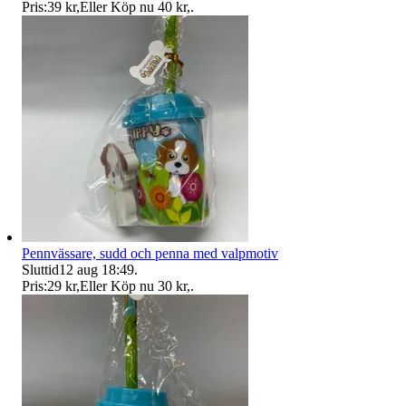
Pris:
39 kr
,
Eller Köp nu
40 kr
,
.
Pennvässare, sudd och penna med valpmotiv
Sluttid
12 aug 18:49
.
Pris:
29 kr
,
Eller Köp nu
30 kr
,
.