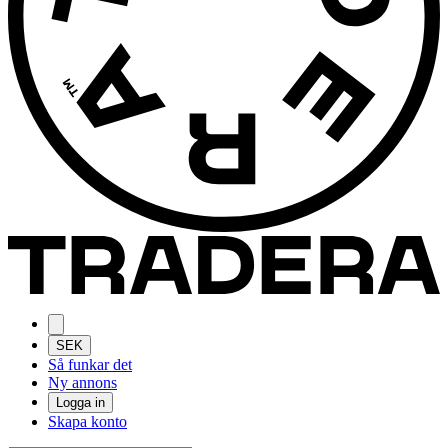
SEK
Så funkar det
Ny annons
Logga in
Skapa konto