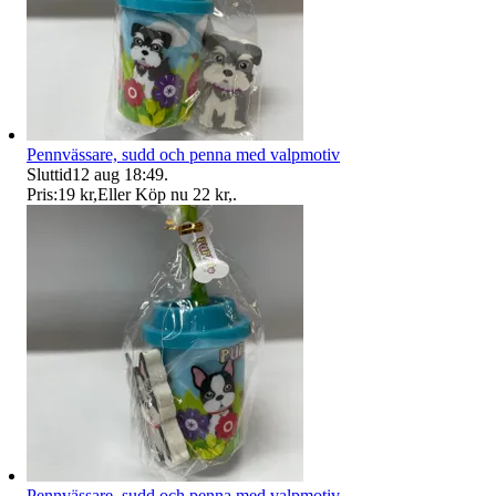
Pennvässare, sudd och penna med valpmotiv
Sluttid
12 aug 18:49
.
Pris:
19 kr
,
Eller Köp nu
22 kr
,
.
Pennvässare, sudd och penna med valpmotiv