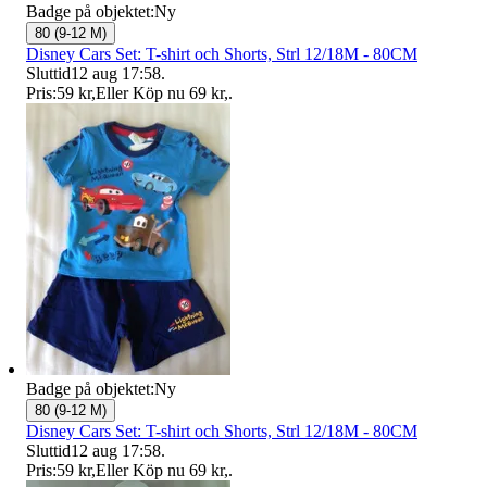
Badge på objektet:
Ny
80 (9-12 M)
Disney Cars Set: T-shirt och Shorts, Strl 12/18M - 80CM
Sluttid
12 aug 17:58
.
Pris:
59 kr
,
Eller Köp nu
69 kr
,
.
Badge på objektet:
Ny
80 (9-12 M)
Disney Cars Set: T-shirt och Shorts, Strl 12/18M - 80CM
Sluttid
12 aug 17:58
.
Pris:
59 kr
,
Eller Köp nu
69 kr
,
.