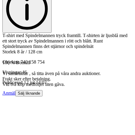
T-shirt med Spindelmannen tryck framtill. T-shirten är ljusblå med
ett stort tryck av Spindelmannen i rött och blått. Runt
Spindelmannen finns det stjärnor och spindelnät
Storlek 8 år / 128 cm
Objektnr
740 158 754
100 % Bomull
Visningar
46
Vi samfraktar , så titta även på våra andra auktioner.
Frakt sker efter betalning.
Publicerad
12 jul 14:07
Vid två köp medföljer liten gåva.
Anmäl
Sälj liknande