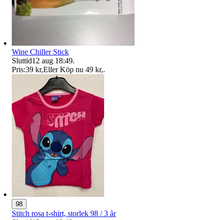
Wine Chiller Stick
Sluttid
12 aug 18:49
.
Pris:
39 kr
,
Eller Köp nu
49 kr
,
.
98
Stitch rosa t-shirt, storlek 98 / 3 år