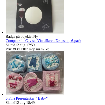
Badge på objektet:
Ny
Comptoir du Caviste Vinhällare - Dropstop, 6-pack
Sluttid
12 aug 17:59
.
Pris:
39 kr
,
Eller Köp nu
42 kr
,
.
6 Fina Presentaskar ” Baby”
Sluttid
12 aug 18:49
.