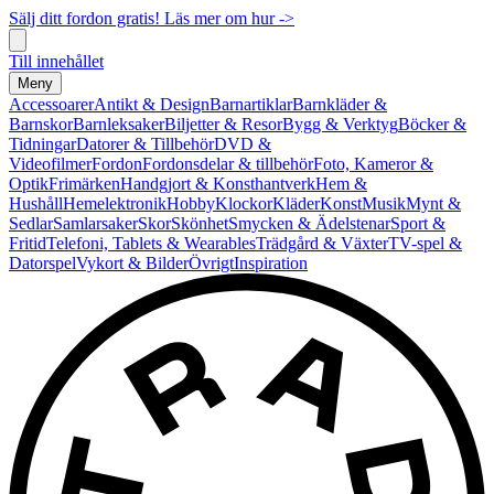
Sälj ditt fordon gratis! Läs mer om hur ->
Till innehållet
Meny
Accessoarer
Antikt & Design
Barnartiklar
Barnkläder &
Barnskor
Barnleksaker
Biljetter & Resor
Bygg & Verktyg
Böcker &
Tidningar
Datorer & Tillbehör
DVD &
Videofilmer
Fordon
Fordonsdelar & tillbehör
Foto, Kameror &
Optik
Frimärken
Handgjort & Konsthantverk
Hem &
Hushåll
Hemelektronik
Hobby
Klockor
Kläder
Konst
Musik
Mynt &
Sedlar
Samlarsaker
Skor
Skönhet
Smycken & Ädelstenar
Sport &
Fritid
Telefoni, Tablets & Wearables
Trädgård & Växter
TV-spel &
Datorspel
Vykort & Bilder
Övrigt
Inspiration