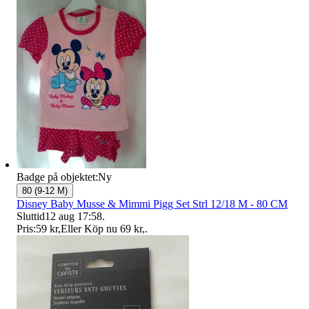
Badge på objektet:
Ny
80 (9-12 M)
Disney Baby Musse & Mimmi Pigg Set Strl 12/18 M - 80 CM
Sluttid
12 aug 17:58
.
Pris:
59 kr
,
Eller Köp nu
69 kr
,
.