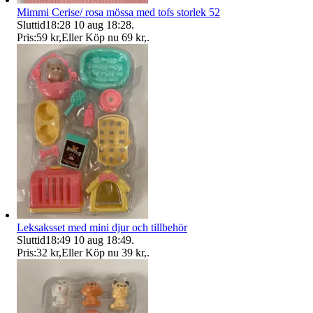
Mimmi Cerise/ rosa mössa med tofs storlek 52
Sluttid
18:28
10 aug 18:28
.
Pris:
59 kr
,
Eller Köp nu
69 kr
,
.
Leksaksset med mini djur och tillbehör
Sluttid
18:49
10 aug 18:49
.
Pris:
32 kr
,
Eller Köp nu
39 kr
,
.