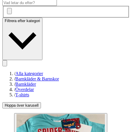
Filtrera efter kategori
/
Alla kategorier
/
Barnkläder & Barnskor
/
Barnkläder
/
Överdelar
/
T-shirts
Hoppa över karusell