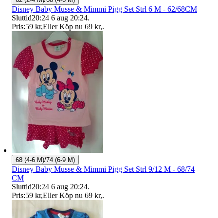
Disney Baby Musse & Mimmi Pigg Set Strl 6 M - 62/68CM
Sluttid
20:24
6 aug 20:24
.
Pris:
59 kr
,
Eller Köp nu
69 kr
,
.
68 (4-6 M)/74 (6-9 M)
Disney Baby Musse & Mimmi Pigg Set Strl 9/12 M - 68/74
CM
Sluttid
20:24
6 aug 20:24
.
Pris:
59 kr
,
Eller Köp nu
69 kr
,
.