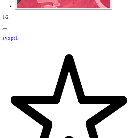
1
/
2
svopt1