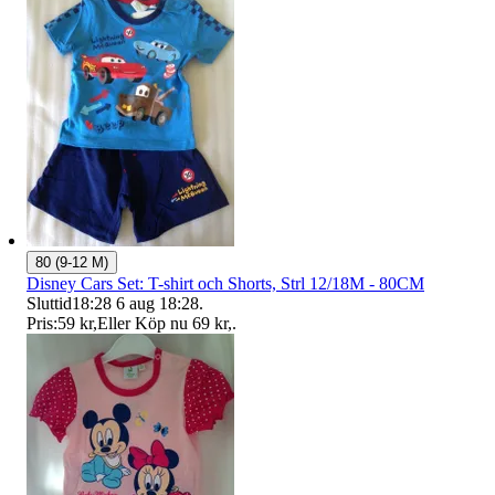
80 (9-12 M)
Disney Cars Set: T-shirt och Shorts, Strl 12/18M - 80CM
Sluttid
18:28
6 aug 18:28
.
Pris:
59 kr
,
Eller Köp nu
69 kr
,
.