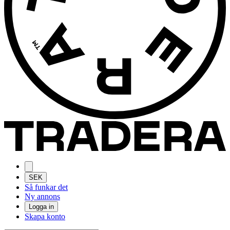
SEK
Så funkar det
Ny annons
Logga in
Skapa konto