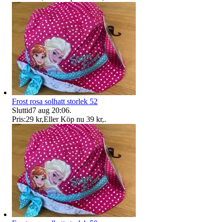
Frost rosa solhatt storlek 52
Sluttid
7 aug 20:06
.
Pris:
29 kr
,
Eller Köp nu
39 kr
,
.