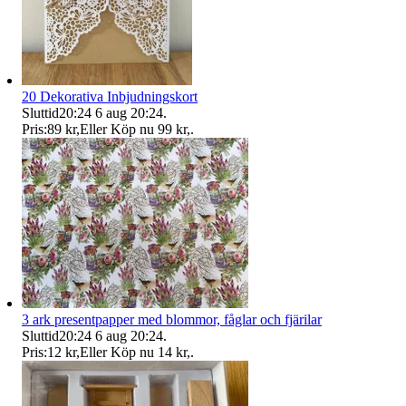
20 Dekorativa Inbjudningskort
Sluttid
20:24
6 aug 20:24
.
Pris:
89 kr
,
Eller Köp nu
99 kr
,
.
3 ark presentpapper med blommor, fåglar och fjärilar
Sluttid
20:24
6 aug 20:24
.
Pris:
12 kr
,
Eller Köp nu
14 kr
,
.