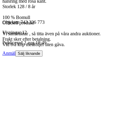
halsring med rosa kant.
Storlek 128 / 8 år
100 % Bomull
Objektnr
743 326 773
Officiell produkt
Visningar
12
Vi samfraktar , så titta även på våra andra auktioner.
Frakt sker efter betalning.
Publicerad
2 aug 18:49
Vid två köp medföljer liten gåva.
Anmäl
Sälj liknande