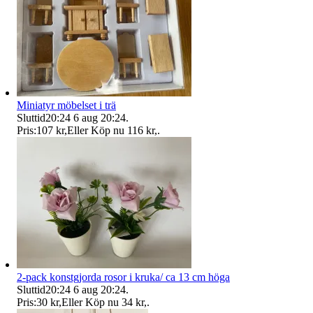
Miniatyr möbelset i trä
Sluttid
20:24
6 aug 20:24
.
Pris:
107 kr
,
Eller Köp nu
116 kr
,
.
2-pack konstgjorda rosor i kruka/ ca 13 cm höga
Sluttid
20:24
6 aug 20:24
.
Pris:
30 kr
,
Eller Köp nu
34 kr
,
.