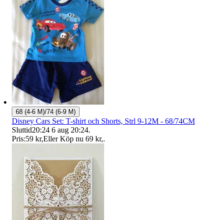
68 (4-6 M)/74 (6-9 M)
Disney Cars Set: T-shirt och Shorts, Strl 9-12M - 68/74CM
Sluttid
20:24
6 aug 20:24
.
Pris:
59 kr
,
Eller Köp nu
69 kr
,
.