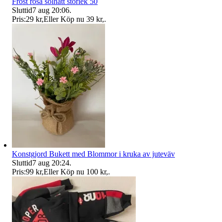
Frost rosa solhatt storlek 50
Sluttid
7 aug 20:06
.
Pris:
29 kr
,
Eller Köp nu
39 kr
,
.
Konstgjord Bukett med Blommor i kruka av juteväv
Sluttid
7 aug 20:24
.
Pris:
99 kr
,
Eller Köp nu
100 kr
,
.