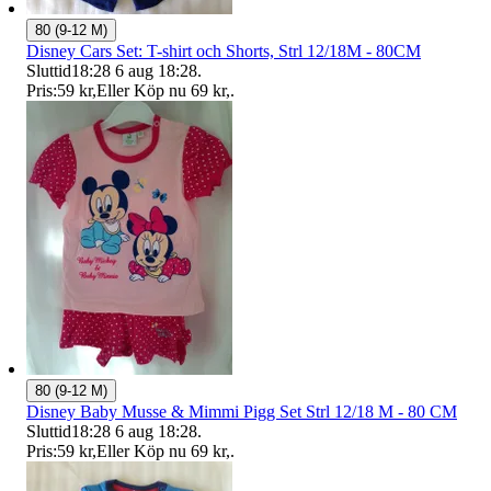
80 (9-12 M)
Disney Cars Set: T-shirt och Shorts, Strl 12/18M - 80CM
Sluttid
18:28
6 aug 18:28
.
Pris:
59 kr
,
Eller Köp nu
69 kr
,
.
80 (9-12 M)
Disney Baby Musse & Mimmi Pigg Set Strl 12/18 M - 80 CM
Sluttid
18:28
6 aug 18:28
.
Pris:
59 kr
,
Eller Köp nu
69 kr
,
.