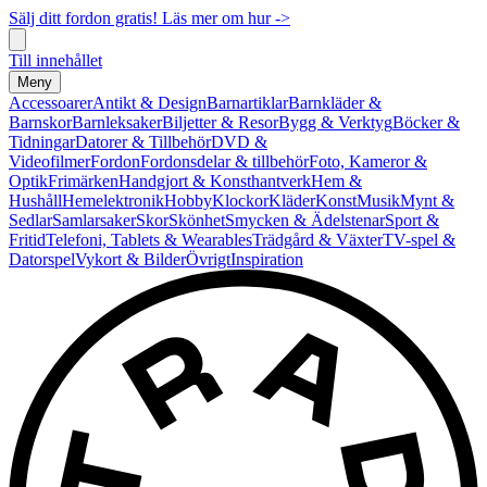
Sälj ditt fordon gratis! Läs mer om hur ->
Till innehållet
Meny
Accessoarer
Antikt & Design
Barnartiklar
Barnkläder &
Barnskor
Barnleksaker
Biljetter & Resor
Bygg & Verktyg
Böcker &
Tidningar
Datorer & Tillbehör
DVD &
Videofilmer
Fordon
Fordonsdelar & tillbehör
Foto, Kameror &
Optik
Frimärken
Handgjort & Konsthantverk
Hem &
Hushåll
Hemelektronik
Hobby
Klockor
Kläder
Konst
Musik
Mynt &
Sedlar
Samlarsaker
Skor
Skönhet
Smycken & Ädelstenar
Sport &
Fritid
Telefoni, Tablets & Wearables
Trädgård & Växter
TV-spel &
Datorspel
Vykort & Bilder
Övrigt
Inspiration