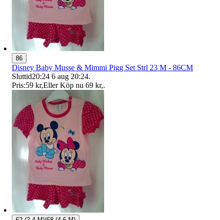
86
Disney Baby Musse & Mimmi Pigg Set Strl 23 M - 86CM
Sluttid
20:24
6 aug 20:24
.
Pris:
59 kr
,
Eller Köp nu
69 kr
,
.
62 (2-4 M)/68 (4-6 M)