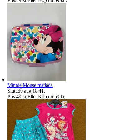
Pris:
49 kr
,
Eller Köp nu
59 kr
,
.
Minnie Mouse matlåda
Sluttid
9 aug 18:41
.
Pris:
49 kr
,
Eller Köp nu
59 kr
,
.