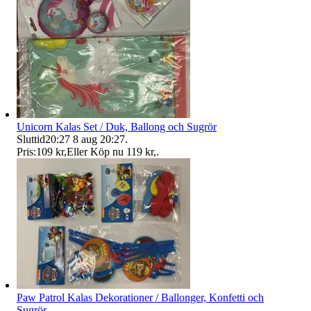
Unicorn Kalas Set / Duk, Ballong och Sugrör
Sluttid
20:27
8 aug 20:27
.
Pris:
109 kr
,
Eller Köp nu
119 kr
,
.
Paw Patrol Kalas Dekorationer / Ballonger, Konfetti och
Sugrör