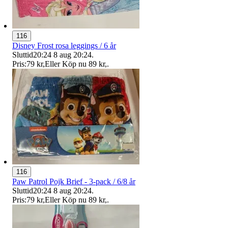
116
Disney Frost rosa leggings / 6 år
Sluttid
20:24
8 aug 20:24
.
Pris:
79 kr
,
Eller Köp nu
89 kr
,
.
116
Paw Patrol Pojk Brief - 3-pack / 6/8 år
Sluttid
20:24
8 aug 20:24
.
Pris:
79 kr
,
Eller Köp nu
89 kr
,
.