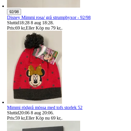
92/98
Disney Mimmi rosa/ grå strumpbyxor - 92/98
Sluttid
18:28
8 aug 18:28
.
Pris:
69 kr
,
Eller Köp nu
79 kr
,
.
Mimmi rödgrå mössa med tofs storlek 52
Sluttid
20:06
8 aug 20:06
.
Pris:
59 kr
,
Eller Köp nu
69 kr
,
.