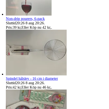
Non-drip pourers, 6-pack
Sluttid
20:26
8 aug 20:26
.
Pris:
39 kr
,
Eller Köp nu
42 kr
,
.
Spindel hålslev - 16 cm i diameter
Sluttid
20:26
8 aug 20:26
.
Pris:
42 kr
,
Eller Köp nu
46 kr
,
.