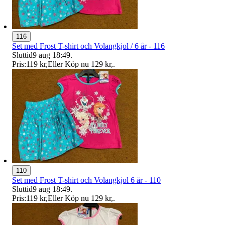
116
Set med Frost T-shirt och Volangkjol / 6 år - 116
Sluttid
9 aug 18:49
.
Pris:
119 kr
,
Eller Köp nu
129 kr
,
.
110
Set med Frost T-shirt och Volangkjol 6 år - 110
Sluttid
9 aug 18:49
.
Pris:
119 kr
,
Eller Köp nu
129 kr
,
.