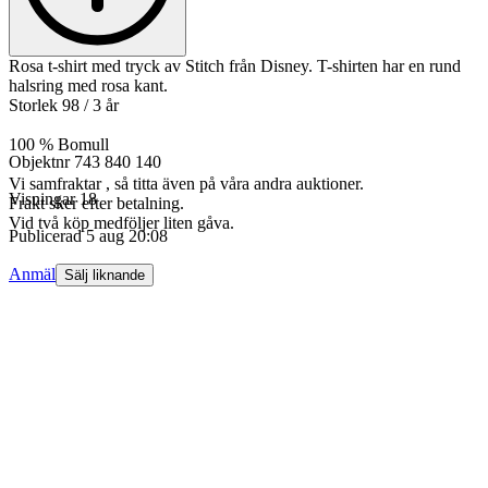
Rosa t-shirt med tryck av Stitch från Disney. T-shirten har en rund
halsring med rosa kant.
Storlek 98 / 3 år
100 % Bomull
Objektnr
743 840 140
Vi samfraktar , så titta även på våra andra auktioner.
Visningar
18
Frakt sker efter betalning.
Vid två köp medföljer liten gåva.
Publicerad
5 aug 20:08
Anmäl
Sälj liknande