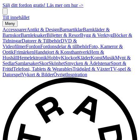
Sälj ditt fordon gratis! Läs mer om hur ->
Till innehållet
Meny
Accessoarer
Antikt & Design
Barnartiklar
Barnkläder &
Barnskor
Barnleksaker
Biljetter & Resor
Bygg & Verktyg
Böcker &
Tidningar
Datorer & Tillbehör
DVD &
Videofilmer
Fordon
Fordonsdelar & tillbehör
Foto, Kameror &
Optik
Frimärken
Handgjort & Konsthantverk
Hem &
Hushåll
Hemelektronik
Hobby
Klockor
Kläder
Konst
Musik
Mynt &
Sedlar
Samlarsaker
Skor
Skönhet
Smycken & Ädelstenar
Sport &
Fritid
Telefoni, Tablets & Wearables
Trädgård & Växter
TV-spel &
Datorspel
Vykort & Bilder
Övrigt
Inspiration