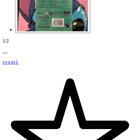
1
/
2
svopt1