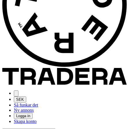
SEK
Så funkar det
Ny annons
Logga in
Skapa konto