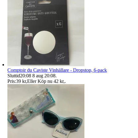
Comptoir du Caviste Vinhällare - Dropstop, 6-pack
Sluttid
20:08
8 aug 20:08
.
Pris:
39 kr
,
Eller Köp nu
42 kr
,
.