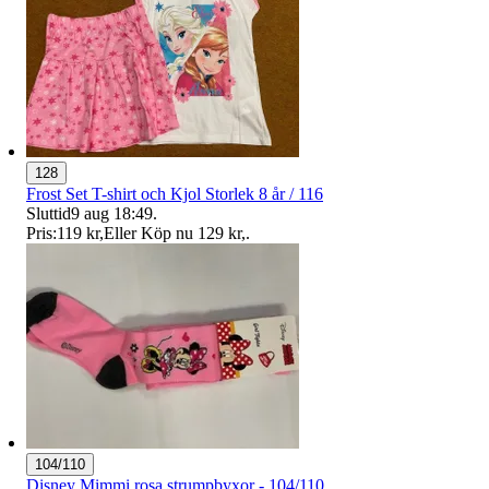
128
Frost Set T-shirt och Kjol Storlek 8 år / 116
Sluttid
9 aug 18:49
.
Pris:
119 kr
,
Eller Köp nu
129 kr
,
.
104/110
Disney Mimmi rosa strumpbyxor - 104/110