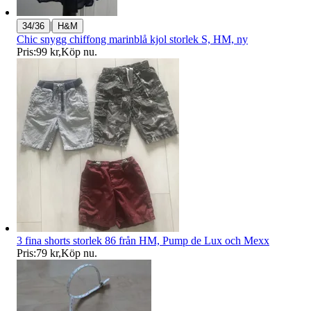
|
34/36
H&M
Chic snygg chiffong marinblå kjol storlek S, HM, ny
Pris:
99 kr
,
Köp nu
.
3 fina shorts storlek 86 från HM, Pump de Lux och Mexx
Pris:
79 kr
,
Köp nu
.