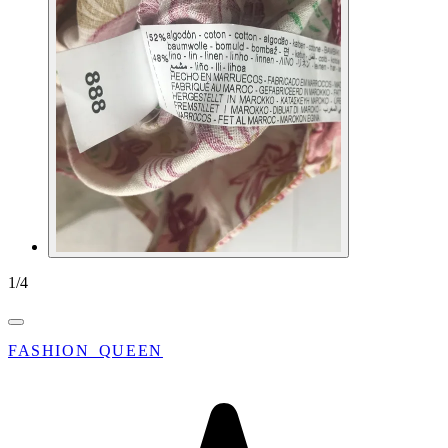
1
/
4
FASHION_QUEEN