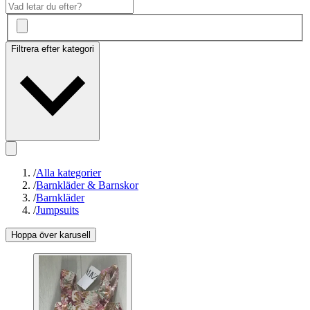
Filtrera efter kategori
/
Alla kategorier
/
Barnkläder & Barnskor
/
Barnkläder
/
Jumpsuits
Hoppa över karusell