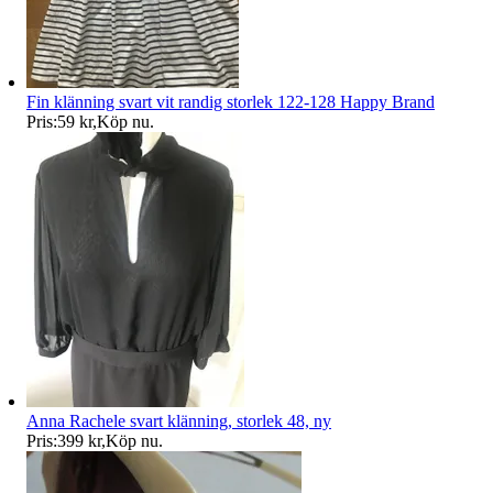
Fin klänning svart vit randig storlek 122-128 Happy Brand
Pris:
59 kr
,
Köp nu
.
Anna Rachele svart klänning, storlek 48, ny
Pris:
399 kr
,
Köp nu
.