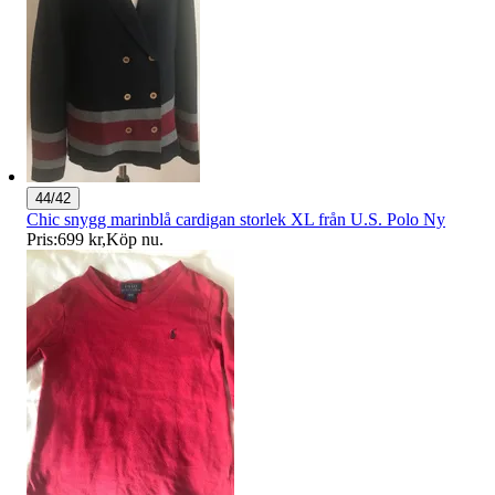
44/42
Chic snygg marinblå cardigan storlek XL från U.S. Polo Ny
Pris:
699 kr
,
Köp nu
.