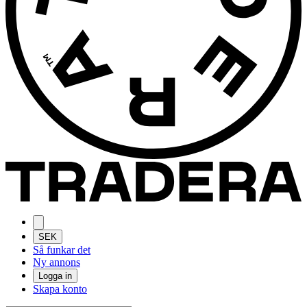
SEK
Så funkar det
Ny annons
Logga in
Skapa konto