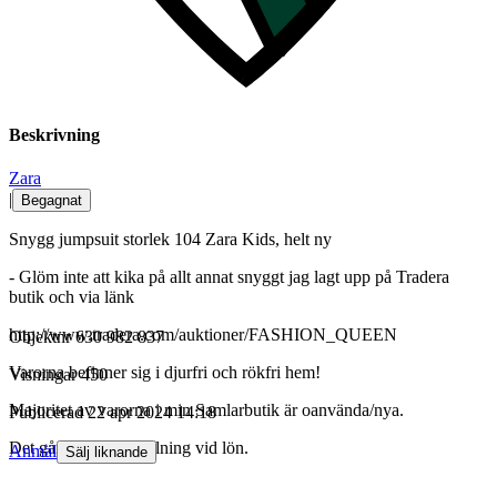
Beskrivning
Zara
|
Begagnat
Snygg jumpsuit storlek 104 Zara Kids, helt ny
- Glöm inte att kika på allt annat snyggt jag lagt upp på Tradera
butik och via länk
http://www.tradera.com/auktioner/FASHION_QUEEN
Objektnr
630 982 837
Varorna befinner sig i djurfri och rökfri hem!
Visningar
450
Majoritet av varorna i min Samlarbutik är oanvända/nya.
Publicerad
22 apr 2024 14:18
Det går bra med betalning vid lön.
Anmäl
Sälj liknande