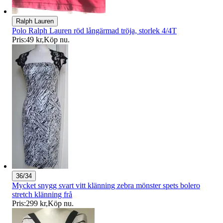
Ralph Lauren
Polo Ralph Lauren röd långärmad tröja, storlek 4/4T
Pris:
49 kr
,
Köp nu
.
36/34
Mycket snygg svart vitt klänning zebra mönster spets bolero
stretch klänning frå
Pris:
299 kr
,
Köp nu
.