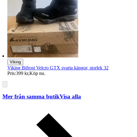
Viking
Viking Bifrost Velcro GTX svarta kängor, storlek 32
Pris:
399 kr
,
Köp nu
.
Mer från samma butik
Visa alla