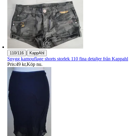
|
110/116
KappAhl
Snygg kamouflage shorts storlek 110 fina detaljer från Kappahl
Pris:
49 kr
,
Köp nu
.