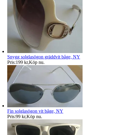
Snygg solglasögon gräddvit båge, NY
Pris:
199 kr
,
Köp nu
.
Fin solglasögon vit båge, NY
Pris:
99 kr
,
Köp nu
.