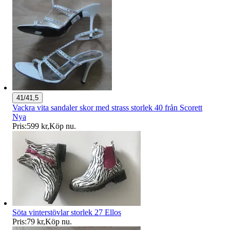
41/41,5
Vackra vita sandaler skor med strass storlek 40 från Scorett
Nya
Pris:
599 kr
,
Köp nu
.
Söta vinterstövlar storlek 27 Ellos
Pris:
79 kr
,
Köp nu
.