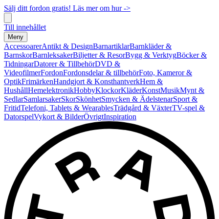
Sälj ditt fordon gratis! Läs mer om hur ->
Till innehållet
Meny
Accessoarer
Antikt & Design
Barnartiklar
Barnkläder &
Barnskor
Barnleksaker
Biljetter & Resor
Bygg & Verktyg
Böcker &
Tidningar
Datorer & Tillbehör
DVD &
Videofilmer
Fordon
Fordonsdelar & tillbehör
Foto, Kameror &
Optik
Frimärken
Handgjort & Konsthantverk
Hem &
Hushåll
Hemelektronik
Hobby
Klockor
Kläder
Konst
Musik
Mynt &
Sedlar
Samlarsaker
Skor
Skönhet
Smycken & Ädelstenar
Sport &
Fritid
Telefoni, Tablets & Wearables
Trädgård & Växter
TV-spel &
Datorspel
Vykort & Bilder
Övrigt
Inspiration