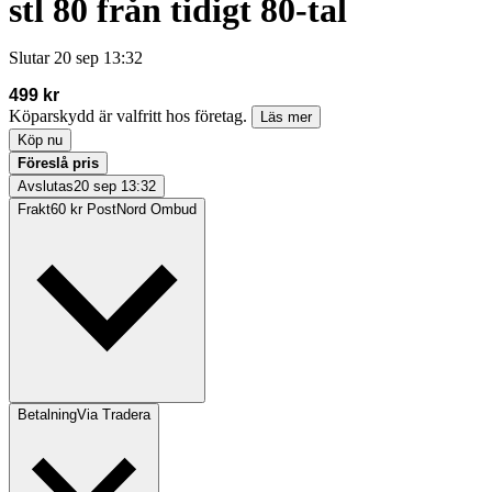
stl 80 från tidigt 80-tal
Slutar
20 sep 13:32
499 kr
Köparskydd är valfritt hos företag.
Läs mer
Köp nu
Föreslå pris
Avslutas
20 sep 13:32
Frakt
60 kr PostNord Ombud
Betalning
Via Tradera