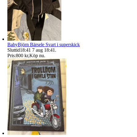
BabyBjörn Bärsele Svart i superskick
Sluttid
18:41
7 aug 18:41
.
Pris:
800 kr
,
Köp nu
.