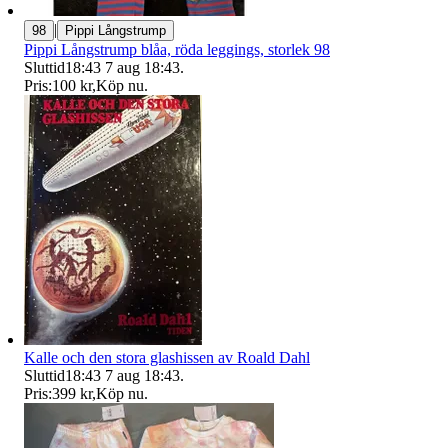
|
98
Pippi Långstrump
Pippi Långstrump blåa, röda leggings, storlek 98
Sluttid
18:43
7 aug 18:43
.
Pris:
100 kr
,
Köp nu
.
Kalle och den stora glashissen av Roald Dahl
Sluttid
18:43
7 aug 18:43
.
Pris:
399 kr
,
Köp nu
.