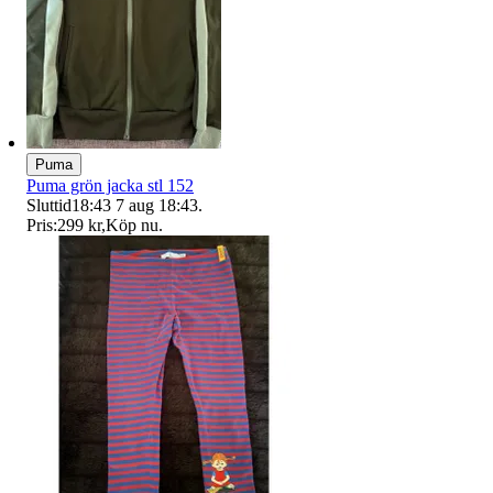
Puma
Puma grön jacka stl 152
Sluttid
18:43
7 aug 18:43
.
Pris:
299 kr
,
Köp nu
.