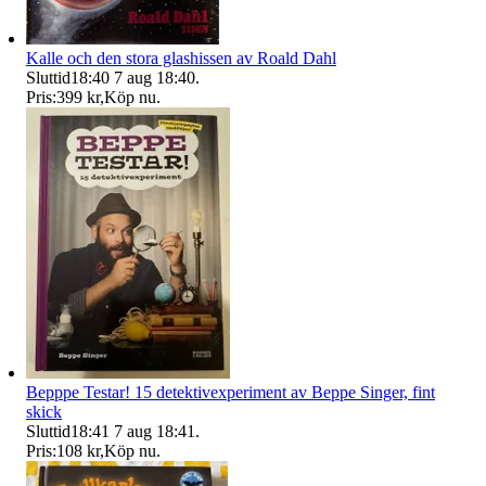
Kalle och den stora glashissen av Roald Dahl
Sluttid
18:40
7 aug 18:40
.
Pris:
399 kr
,
Köp nu
.
Bepppe Testar! 15 detektivexperiment av Beppe Singer, fint
skick
Sluttid
18:41
7 aug 18:41
.
Pris:
108 kr
,
Köp nu
.