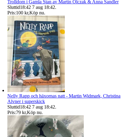
Trolldom i Gamla Stan av Martin Olczak & Anna Sandler
Sluttid
18:42
7 aug 18:42
.
Pris:
100 kr
,
Köp nu
.
Nelly Rapp och häxornas natt - Martin Widmark, Christina
Alvner i superskick
Sluttid
18:42
7 aug 18:42
.
Pris:
79 kr
,
Köp nu
.