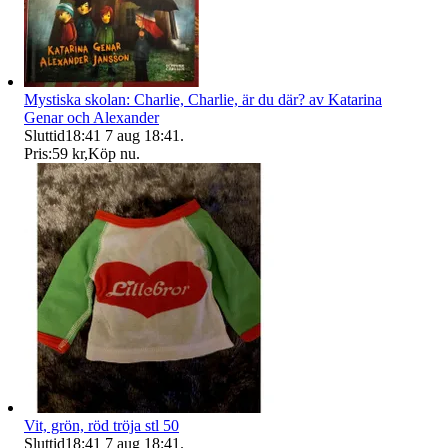
Mystiska skolan: Charlie, Charlie, är du där? av Katarina
Genar och Alexander
Sluttid
18:41
7 aug 18:41
.
Pris:
59 kr
,
Köp nu
.
Vit, grön, röd tröja stl 50
Sluttid
18:41
7 aug 18:41
.