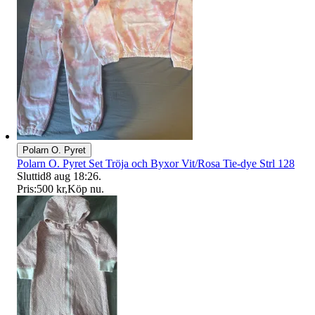
Polarn O. Pyret
Polarn O. Pyret Set Tröja och Byxor Vit/Rosa Tie-dye Strl 128
Sluttid
8 aug 18:26
.
Pris:
500 kr
,
Köp nu
.