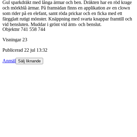
Gul sparkdräkt med långa ärmar och ben. Dräkten har en röd krage
och mörkblå ärmar. På framsidan finns en applikation av en clown
som rider på en elefant, samt röda prickar och en ficka med ett
färgglatt rutigt mönster. Knäppning med svarta knappar framtill och
vid bensluten. Muddar i grönt vid ärm- och benslut.
Objektnr
741 558 744
Visningar
23
Publicerad
22 jul 13:32
Anmäl
Sälj liknande