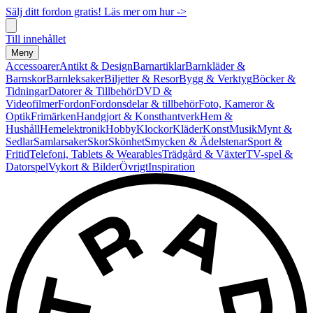
Sälj ditt fordon gratis! Läs mer om hur ->
Till innehållet
Meny
Accessoarer
Antikt & Design
Barnartiklar
Barnkläder &
Barnskor
Barnleksaker
Biljetter & Resor
Bygg & Verktyg
Böcker &
Tidningar
Datorer & Tillbehör
DVD &
Videofilmer
Fordon
Fordonsdelar & tillbehör
Foto, Kameror &
Optik
Frimärken
Handgjort & Konsthantverk
Hem &
Hushåll
Hemelektronik
Hobby
Klockor
Kläder
Konst
Musik
Mynt &
Sedlar
Samlarsaker
Skor
Skönhet
Smycken & Ädelstenar
Sport &
Fritid
Telefoni, Tablets & Wearables
Trädgård & Växter
TV-spel &
Datorspel
Vykort & Bilder
Övrigt
Inspiration