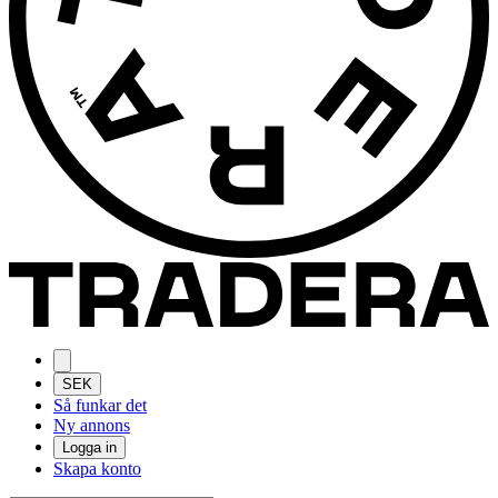
SEK
Så funkar det
Ny annons
Logga in
Skapa konto