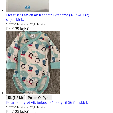
Det susar i säven av Kenneth Grahame (1859-1932)
superskick.
Sluttid
18:42
7 aug 18:42
.
Pris:
139 kr
,
Köp nu
.
|
56 (1-2 M)
Polarn O. Pyret
Polarn o. Pyret vit, turkos, blå body stl 56 fint skick
Sluttid
18:42
7 aug 18:42
.
Pris:
125 kr
,
Köp nu
.