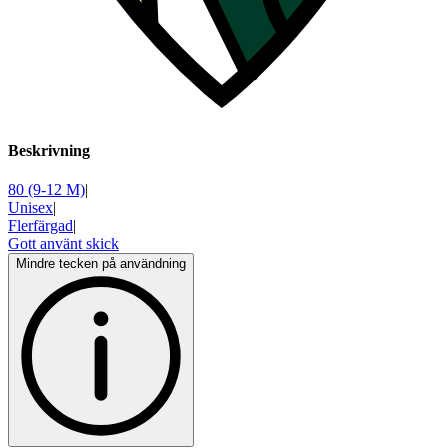
Beskrivning
80 (9-12 M)
|
Unisex
|
Flerfärgad
|
Gott använt skick
Mindre tecken på användning