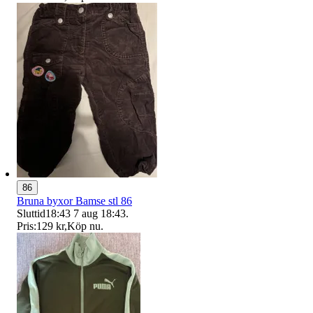
86
Bruna byxor Bamse stl 86
Sluttid
18:43
7 aug 18:43
.
Pris:
129 kr
,
Köp nu
.