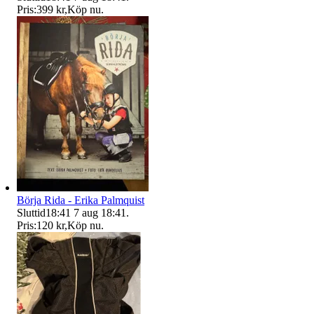
Pris:
399 kr
,
Köp nu
.
Börja Rida - Erika Palmquist
Sluttid
18:41
7 aug 18:41
.
Pris:
120 kr
,
Köp nu
.