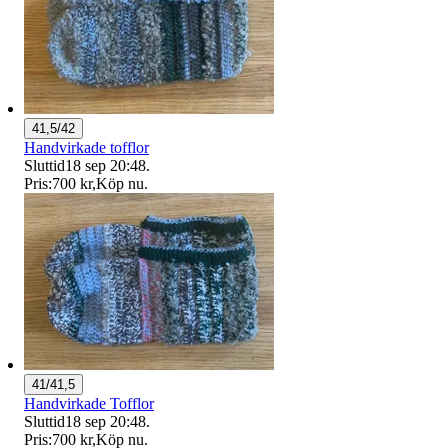
41,5/42
Handvirkade tofflor
Sluttid
18 sep 20:48
.
Pris:
700 kr
,
Köp nu
.
41/41,5
Handvirkade Tofflor
Sluttid
18 sep 20:48
.
Pris:
700 kr
,
Köp nu
.