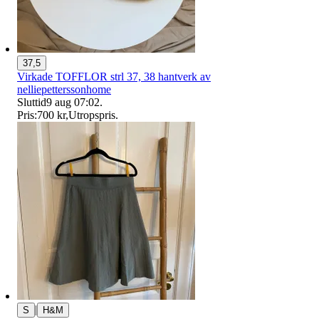
37,5
Virkade TOFFLOR strl 37, 38 hantverk av
nelliepetterssonhome
Sluttid
9 aug 07:02
.
Pris:
700 kr
,
Utropspris
.
|
S
H&M