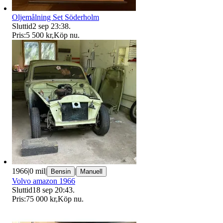
Oljemålning Set Söderholm
Sluttid
2 sep 23:38
.
Pris:
5 500 kr
,
Köp nu
.
1966
|
0 mil
|
|
Bensin
Manuell
Volvo amazon 1966
Sluttid
18 sep 20:43
.
Pris:
75 000 kr
,
Köp nu
.