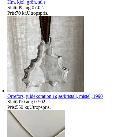
Hm, kjol, grön, stl s
Sluttid
9 aug 07:02
.
Pris:
70 kr
,
Utropspris
.
Orrefors, juldekoration i glas/kristall, mistel, 1990
Sluttid
10 aug 07:02
.
Pris:
550 kr
,
Utropspris
.