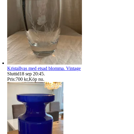
Kristallvas med etsad blomma. Vintage
Sluttid
18 sep 20:45
.
Pris:
700 kr
,
Köp nu
.