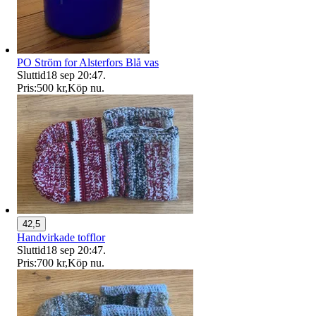
PO Ström for Alsterfors Blå vas
Sluttid
18 sep 20:47
.
Pris:
500 kr
,
Köp nu
.
42,5
Handvirkade tofflor
Sluttid
18 sep 20:47
.
Pris:
700 kr
,
Köp nu
.