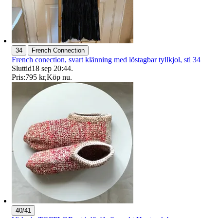
|
34
French Connection
French conection, svart klänning med löstagbar tyllkjol, stl 34
Sluttid
18 sep 20:44
.
Pris:
795 kr
,
Köp nu
.
40/41