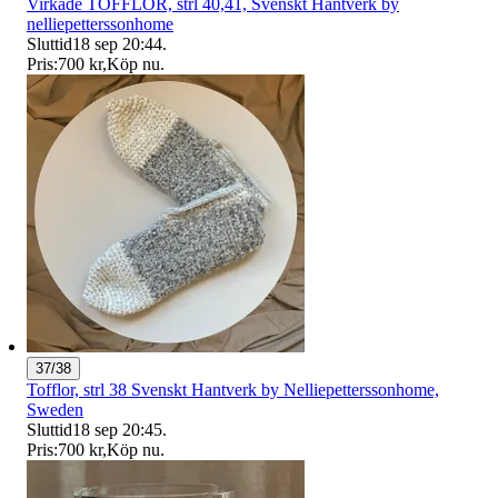
Virkade TOFFLOR, strl 40,41, Svenskt Hantverk by
nelliepetterssonhome
Sluttid
18 sep 20:44
.
Pris:
700 kr
,
Köp nu
.
37/38
Tofflor, strl 38 Svenskt Hantverk by Nelliepetterssonhome,
Sweden
Sluttid
18 sep 20:45
.
Pris:
700 kr
,
Köp nu
.