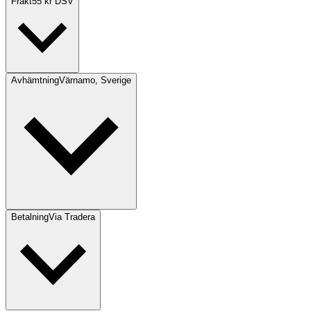
Frakt
55 kr DSV
Avhämtning
Värnamo, Sverige
Betalning
Via Tradera