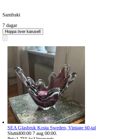
Samfrakt
7 dagar
Hoppa över karusell
SEA Glasbruk Kosta Sweden, Vintage 60-tal
Sluttid
00:00
7 aug 00:00
.
Pris:
1 755 kr
,
Utropspris
.