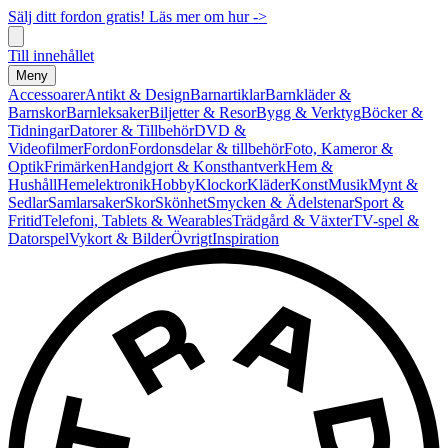
Sälj ditt fordon gratis! Läs mer om hur ->
Till innehållet
Meny
Accessoarer
Antikt & Design
Barnartiklar
Barnkläder &
Barnskor
Barnleksaker
Biljetter & Resor
Bygg & Verktyg
Böcker &
Tidningar
Datorer & Tillbehör
DVD &
Videofilmer
Fordon
Fordonsdelar & tillbehör
Foto, Kameror &
Optik
Frimärken
Handgjort & Konsthantverk
Hem &
Hushåll
Hemelektronik
Hobby
Klockor
Kläder
Konst
Musik
Mynt &
Sedlar
Samlarsaker
Skor
Skönhet
Smycken & Ädelstenar
Sport &
Fritid
Telefoni, Tablets & Wearables
Trädgård & Växter
TV-spel &
Datorspel
Vykort & Bilder
Övrigt
Inspiration