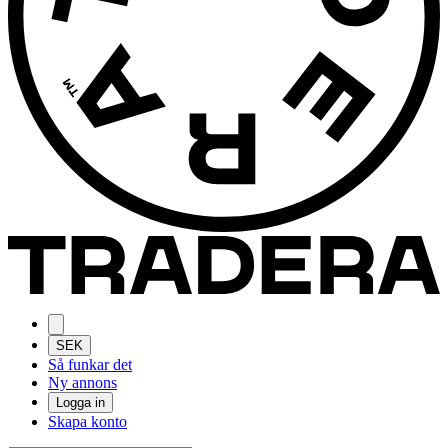
SEK
Så funkar det
Ny annons
Logga in
Skapa konto