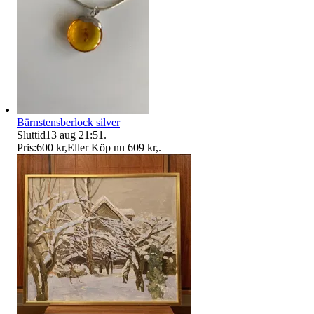
Bärnstensberlock silver
Sluttid
13 aug 21:51
.
Pris:
600 kr
,
Eller Köp nu
609 kr
,
.